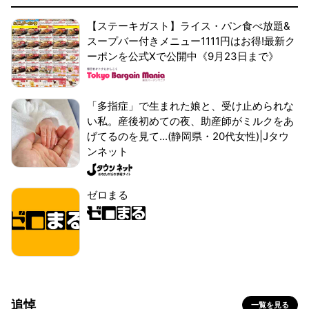
【ステーキガスト】ライス・パン食べ放題&
スープバー付きメニュー1111円はお得!最新ク
ーポンを公式Xで公開中《9月23日まで》
「多指症」で生まれた娘と、受け止められな
い私。産後初めての夜、助産師がミルクをあ
げてるのを見て...(静岡県・20代女性)|Jタウ
ンネット
ゼロまる
追悼
一覧を見る