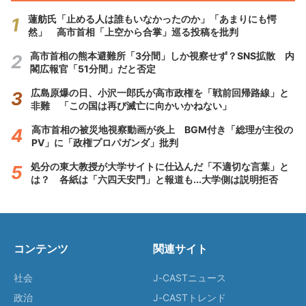
蓮舫氏「止める人は誰もいなかったのか」「あまりにも愕
然」 高市首相「上空から合掌」巡る投稿を批判
高市首相の熊本避難所「3分間」しか視察せず？SNS拡散 内
閣広報官「51分間」だと否定
広島原爆の日、小沢一郎氏が高市政権を「戦前回帰路線」と
非難 「この国は再び滅亡に向かいかねない」
高市首相の被災地視察動画が炎上 BGM付き「総理が主役の
PV」に「政権プロパガンダ」批判
処分の東大教授が大学サイトに仕込んだ「不適切な言葉」と
は？ 各紙は「六四天安門」と報道も...大学側は説明拒否
コンテンツ
関連サイト
社会
J-CASTニュース
政治
J-CASTトレンド