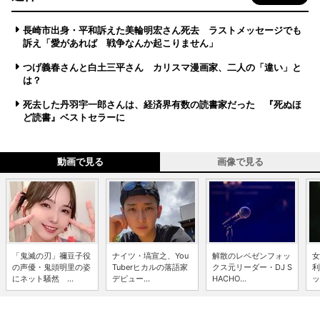
長崎市出身・平和訴えた美輪明宏さん死去 ラストメッセージでも
訴え「愛があれば 戦争なんか起こりません」
つげ義春さんと白土三平さん カリスマ漫画家、二人の「違い」と
は？
死去した丹羽宇一郎さんは、経済界有数の読書家だった 『死ぬほ
ど読書』ベストセラーに
動画で見る
画像で見る
「鬼滅の刃」禰豆子役
ナイツ・塙宣之、You
解散のレペゼンフォッ
女
の声優・鬼頭明里の姿
Tuberヒカルの落語家
クス元リーダー・DJ S
利
にネット騒然 ...
デビュー...
HACHO...
ッ