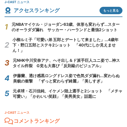
J-CAST ニュース
アクセスランキング
もっと見る
元NBAマイケル・ジョーダン63歳、体形も変わらず...スター
のオーラダダ漏れ サッカー・ハーランドと最強2ショット
小柳ルミ子「可愛い弟 五郎とデートして来ました」...4歳年
下・野口五郎とステキ2ショット 「40代にしか見えませ
ん！」
元NHK中川安奈アナ、へそ出し＆ド派手巨人ユニ姿で...神ス
タイル炸裂 G党も大喜び「反則級のビジュアル」
伊藤蘭、透け感黒ロングドレス姿で色気ダダ漏れ...変わらぬ
美貌の衝撃 「ずっと変わらず綺麗」「美しすぎ」
元卓球・石川佳純、イケメン陸上選手と2ショット 「メチャ
可愛い」「かわいい笑顔」「美男美女」話題に
J-CAST ニュース
コメントランキング