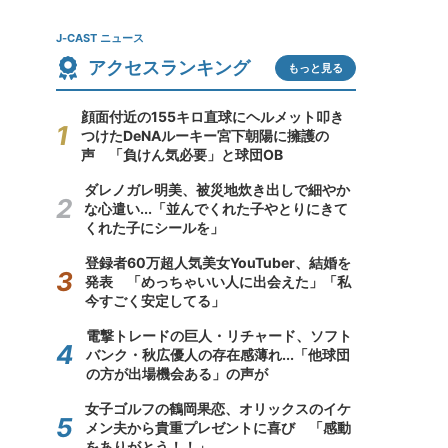
J-CAST ニュース
アクセスランキング
もっと見る
顔面付近の155キロ直球にヘルメット叩き
つけたDeNAルーキー宮下朝陽に擁護の
声 「負けん気必要」と球団OB
ダレノガレ明美、被災地炊き出しで細やか
な心遣い...「並んでくれた子やとりにきて
くれた子にシールを」
登録者60万超人気美女YouTuber、結婚を
発表 「めっちゃいい人に出会えた」「私
今すごく安定してる」
電撃トレードの巨人・リチャード、ソフト
バンク・秋広優人の存在感薄れ...「他球団
の方が出場機会ある」の声が
女子ゴルフの鶴岡果恋、オリックスのイケ
メン夫から貴重プレゼントに喜び 「感動
をありがとう！！」