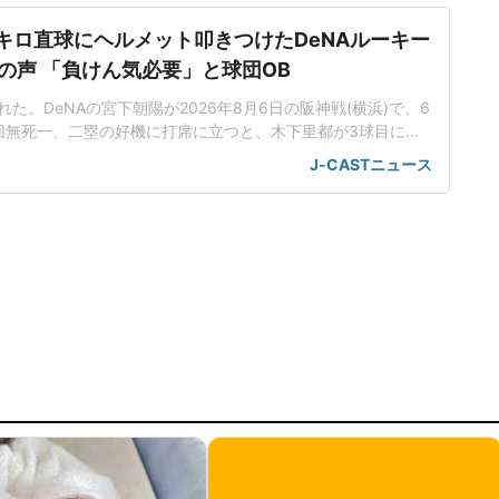
5キロ直球にヘルメット叩きつけたDeNAルーキー
の声 「負けん気必要」と球団OB
た。DeNAの宮下朝陽が2026年8月6日の阪神戦(横浜)で、6
回無死一、二塁の好機に打席に立つと、木下里都が3球目に投
が顔面付近へ。もんどり打ってよけた宮下は怒りの表情を見せて
J-CASTニュース
けた。「熱くなってしまった部分があったのでしょう」前日5
球ずつを受け、この試合でも阪神のデルミス・ガルシアが2回