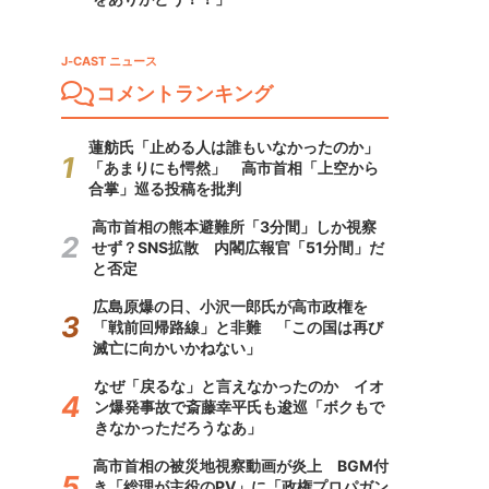
J-CAST ニュース
コメントランキング
蓮舫氏「止める人は誰もいなかったのか」
「あまりにも愕然」 高市首相「上空から
合掌」巡る投稿を批判
高市首相の熊本避難所「3分間」しか視察
せず？SNS拡散 内閣広報官「51分間」だ
と否定
広島原爆の日、小沢一郎氏が高市政権を
「戦前回帰路線」と非難 「この国は再び
滅亡に向かいかねない」
なぜ「戻るな」と言えなかったのか イオ
ン爆発事故で斎藤幸平氏も逡巡「ボクもで
きなかっただろうなあ」
高市首相の被災地視察動画が炎上 BGM付
き「総理が主役のPV」に「政権プロパガン