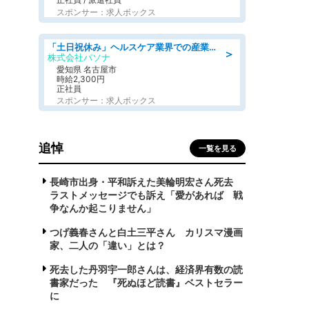
スポンサー：求人ボックス
「土日祝休み」ヘルスケア業界での産業保健師業務/看護師/高時給/未経験OK/要資格:正看護師
＞
株式会社パソナ
愛知県 名古屋市
時給2,300円
正社員
スポンサー：求人ボックス
追悼
一覧を見る
長崎市出身・平和訴えた美輪明宏さん死去
ラストメッセージでも訴え「愛があれば 戦
争なんか起こりません」
つげ義春さんと白土三平さん カリスマ漫画
家、二人の「違い」とは？
死去した丹羽宇一郎さんは、経済界有数の読
書家だった 『死ぬほど読書』ベストセラー
に