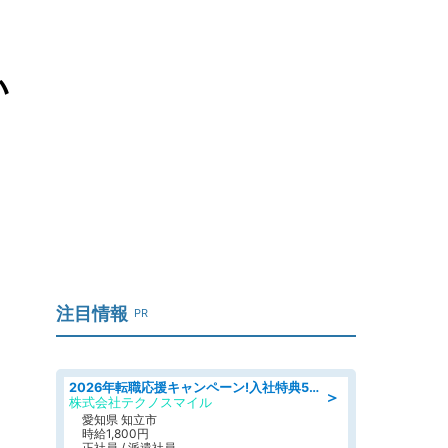
い
注目情報
PR
2026年転職応援キャンペーン!入社特典58万円/デンソーで働こう!自動車工場で小型部品の検査業務 denso aichi
＞
株式会社テクノスマイル
愛知県 知立市
時給1,800円
正社員 / 派遣社員