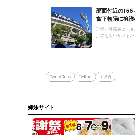
顔面付近の15
宮下朝陽に擁護
球場が緊張感に包まれ
点差を追いかける7
じた155キロ直球
ヘルメットを叩きつ
日は両チームが2死
に死球を受けた。内
TweetDeck
Twitter
不具合
姉妹サイト