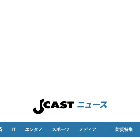
済
IT
エンタメ
スポーツ
メディア
防災特集