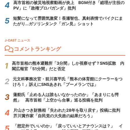
高市首相の被災地視察動画が炎上 BGM付き「総理が主役の
PV」に「政権プロパガンダ」批判
短髪になって雰囲気激変！長瀬智也、真剣表情でバイクにま
たがり...ガソリンタンク「ガン見」ショット
J-CAST ニュース
コメントランキング
高市首相の熊本避難所「3分間」しか視察せず？SNS拡散 内
閣広報官「51分間」だと否定
元文科事務次官・前川喜平氏「熊本の体育館にクーラーをつ
けろ！」訴えにSNSあきれ「ブーメランでは」
蓮舫氏「止める人は誰もいなかったのか」「あまりにも愕
然」 高市首相「上空から合掌」巡る投稿を批判
片山さつき財務相「失われた28年を取り戻す」投稿に批判
芥川賞作家「自民党の大失政の結果だろう」
「想定外でいいのか」「戻っていいとアナウンスは？」 イ