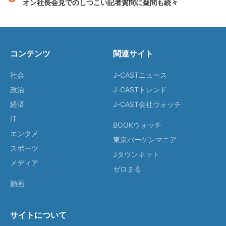
オン社長会見でのしつこい記者質問に疑問も続々
コンテンツ
関連サイト
社会
J-CASTニュース
政治
J-CASTトレンド
経済
J-CAST会社ウォッチ
IT
BOOKウォッチ
エンタメ
東京バーゲンマニア
スポーツ
Jタウンネット
メディア
ゼロまる
動画
サイトについて