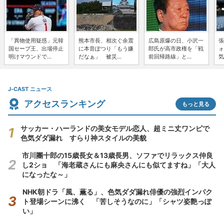
「異物使用疑惑」元韓
熊本市長、相次ぐ余震
広島原爆の日、小沢一
張
国セーブ王、出場停止
に本音ぽつり「もう嫌
郎氏が高市政権を「戦
ォ
明けマウンドで...
だなぁ」 被災...
前回帰路線」と...
気
J-CAST ニュース
アクセスランキング
もっと見る
サッカー・ハーランドの美女モデル恋人、超ミニ丈ワンピで
色気ダダ漏れ すらり神スタイルの美貌
市川團十郎の15歳長女＆13歳長男、ソファでリラックス仲良
し2ショ 「海老蔵さんにも麻央さんにも似てますね」「大人
になったな～」
NHK朝ドラ「風、薫る」、色気ダダ漏れ俳優の強烈インパク
ト登場シーンに沸く 「苦しそうなのに」「シャツ姿艶っぽ
い」