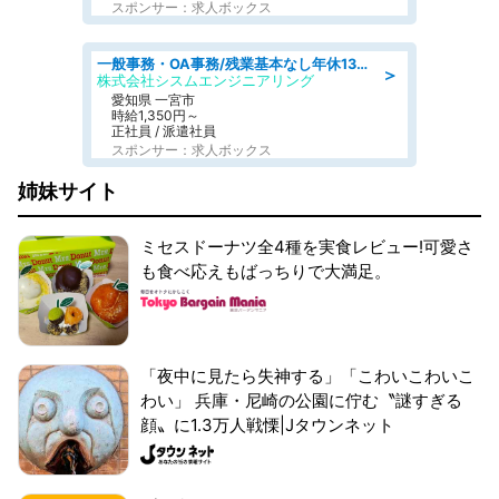
スポンサー：求人ボックス
一般事務・OA事務/残業基本なし年休130日社保完備の一般・調達事務
＞
株式会社シスムエンジニアリング
愛知県 一宮市
時給1,350円～
正社員 / 派遣社員
スポンサー：求人ボックス
姉妹サイト
ミセスドーナツ全4種を実食レビュー!可愛さ
も食べ応えもばっちりで大満足。
「夜中に見たら失神する」「こわいこわいこ
わい」 兵庫・尼崎の公園に佇む〝謎すぎる
顔〟に1.3万人戦慄|Jタウンネット