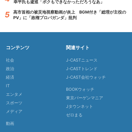
幸平氏も逡巡「ボクもできなかっただろうなあ」
高市首相の被災地視察動画が炎上 BGM付き「総理が主役の
PV」に「政権プロパガンダ」批判
コンテンツ
関連サイト
社会
J-CASTニュース
政治
J-CASTトレンド
経済
J-CAST会社ウォッチ
IT
BOOKウォッチ
エンタメ
東京バーゲンマニア
スポーツ
Jタウンネット
メディア
ゼロまる
動画