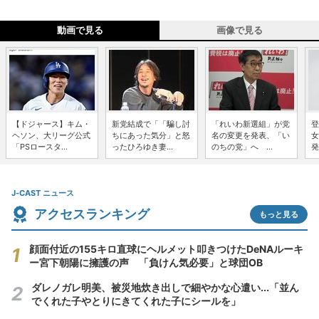
動画で見る
画像で見る
【ドジャース】キム・
新党結成で「「騙し討
「れいわ新選組」が党
登
ヘソン、大リーグ公式
ちにあった気分」と怒
名の変更を発表、「い
女
「PSロースタ...
ったひろゆき妻...
のちの党」へ ...
発
J-CAST ニュース
アクセスランキング
もっと見る
顔面付近の155キロ直球にヘルメット叩きつけたDeNAルーキ
ー宮下朝陽に擁護の声 「負けん気必要」と球団OB
ダレノガレ明美、被災地炊き出しで細やかな心遣い...「並ん
でくれた子やとりにきてくれた子にシールを」