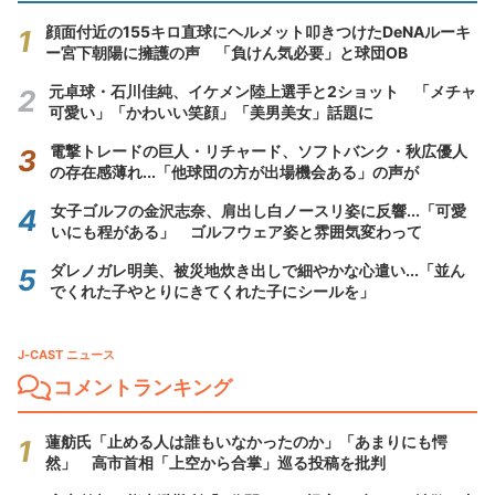
顔面付近の155キロ直球にヘルメット叩きつけたDeNAルーキ
ー宮下朝陽に擁護の声 「負けん気必要」と球団OB
元卓球・石川佳純、イケメン陸上選手と2ショット 「メチャ
可愛い」「かわいい笑顔」「美男美女」話題に
電撃トレードの巨人・リチャード、ソフトバンク・秋広優人
の存在感薄れ...「他球団の方が出場機会ある」の声が
女子ゴルフの金沢志奈、肩出し白ノースリ姿に反響...「可愛
いにも程がある」 ゴルフウェア姿と雰囲気変わって
ダレノガレ明美、被災地炊き出しで細やかな心遣い...「並ん
でくれた子やとりにきてくれた子にシールを」
J-CAST ニュース
コメントランキング
蓮舫氏「止める人は誰もいなかったのか」「あまりにも愕
然」 高市首相「上空から合掌」巡る投稿を批判