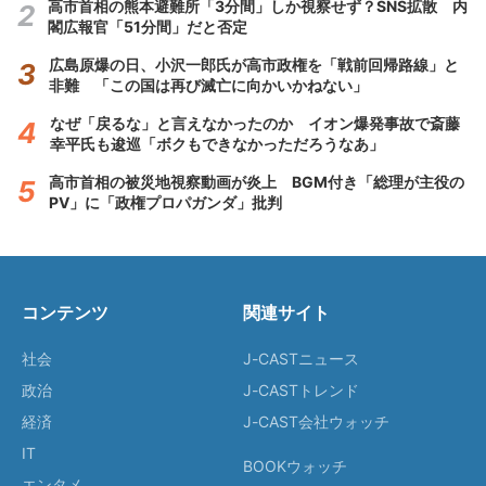
高市首相の熊本避難所「3分間」しか視察せず？SNS拡散 内
閣広報官「51分間」だと否定
広島原爆の日、小沢一郎氏が高市政権を「戦前回帰路線」と
非難 「この国は再び滅亡に向かいかねない」
なぜ「戻るな」と言えなかったのか イオン爆発事故で斎藤
幸平氏も逡巡「ボクもできなかっただろうなあ」
高市首相の被災地視察動画が炎上 BGM付き「総理が主役の
PV」に「政権プロパガンダ」批判
コンテンツ
関連サイト
社会
J-CASTニュース
政治
J-CASTトレンド
経済
J-CAST会社ウォッチ
IT
BOOKウォッチ
エンタメ