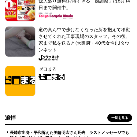
飯大盛り無料!お得すぎる「感謝祭」は8月14
日まで開催中。
道の真ん中で歩けなくなった所を抱えて移動
させてくれた工事現場のスタッフ。その後、
家まで私を送ると(大阪府・40代女性)|Jタウ
ンネット
ゼロまる
追悼
一覧を見る
長崎市出身・平和訴えた美輪明宏さん死去 ラストメッセージでも