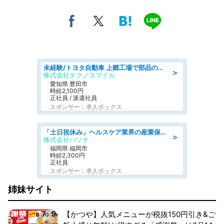
未経験/トヨタ自動車 上郷工場で部品の運搬作業/tutumi
＞
株式会社テクノスマイル
愛知県 豊田市
時給2,100円
正社員 / 派遣社員
スポンサー：求人ボックス
「土日祝休み」ヘルスケア業界の産業保健師/高時給/未経験OK/要資格:保健師、正看護師
＞
株式会社パソナ
福岡県 福岡市
時給2,300円
正社員
スポンサー：求人ボックス
姉妹サイト
【かつや】人気メニューが税抜150円引き&ご