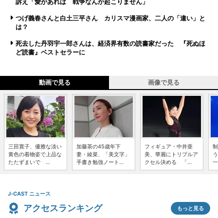
訴え「愛があれば 戦争なんか起こりません」
つげ義春さんと白土三平さん カリスマ漫画家、二人の「違い」と
は？
死去した丹羽宇一郎さんは、経済界有数の読書家だった 『死ぬほ
ど読書』ベストセラーに
動画で見る
画像で見る
三田寛子、優雅な淡い
加藤茶の45歳年下
フィギュア・中井亜
制
黄色の着物姿で上品な
妻・綾菜、「美文字」
美、華麗にトリプルア
う
たたずまいで ...
手書き勉強ノート...
クセル決める 「...
一
J-CAST ニュース
アクセスランキング
もっと見る