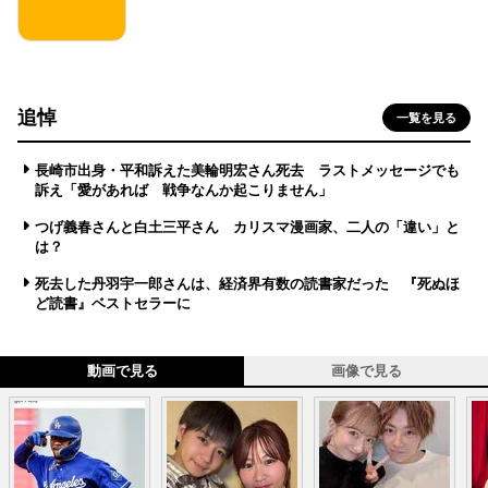
追悼
一覧を見る
長崎市出身・平和訴えた美輪明宏さん死去 ラストメッセージでも
訴え「愛があれば 戦争なんか起こりません」
つげ義春さんと白土三平さん カリスマ漫画家、二人の「違い」と
は？
死去した丹羽宇一郎さんは、経済界有数の読書家だった 『死ぬほ
ど読書』ベストセラーに
動画で見る
画像で見る