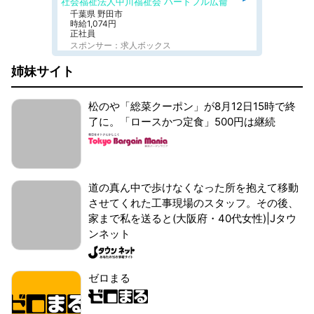
社会福祉法人中川福祉会 ハートフル広侖
千葉県 野田市
時給1,074円
正社員
スポンサー：求人ボックス
姉妹サイト
松のや「総菜クーポン」が8月12日15時で終
了に。「ロースかつ定食」500円は継続
道の真ん中で歩けなくなった所を抱えて移動
させてくれた工事現場のスタッフ。その後、
家まで私を送ると(大阪府・40代女性)|Jタウ
ンネット
ゼロまる