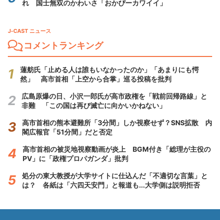
れ 国士無双のかわいさ「おかぴーカワイイ」
J-CAST ニュース
コメントランキング
蓮舫氏「止める人は誰もいなかったのか」「あまりにも愕
然」 高市首相「上空から合掌」巡る投稿を批判
広島原爆の日、小沢一郎氏が高市政権を「戦前回帰路線」と
非難 「この国は再び滅亡に向かいかねない」
高市首相の熊本避難所「3分間」しか視察せず？SNS拡散 内
閣広報官「51分間」だと否定
高市首相の被災地視察動画が炎上 BGM付き「総理が主役の
PV」に「政権プロパガンダ」批判
処分の東大教授が大学サイトに仕込んだ「不適切な言葉」と
は？ 各紙は「六四天安門」と報道も...大学側は説明拒否