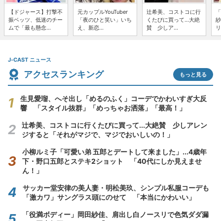
【ドジャース】打撃不
元カップルYouTuber
辻希美、コストコに行
「
振ベッツ、低迷のチー
「夜のひと笑い」いち
くたびに買って...大絶
紗
ムで「最も懸念...
え、新恋...
賛 少しア...
リ
J-CAST ニュース
アクセスランキング
もっと見る
生見愛瑠、へそ出し「めるのふく」コーデでかわいすぎ大反
響 「スタイル抜群」「めっちゃお洒落」「最高！」
辻希美、コストコに行くたびに買って...大絶賛 少しアレン
ジすると「それがマジで、マジでおいしいの！」
小柳ルミ子「可愛い弟 五郎とデートして来ました」...4歳年
下・野口五郎とステキ2ショット 「40代にしか見えませ
ん！」
サッカー堂安律の美人妻・明松美玖、シンプル私服コーデも
「激カワ」サングラス頭にのせて 「本当にかわいい」
「役満ボディー」岡田紗佳、肩出し白ノースリで色気ダダ漏