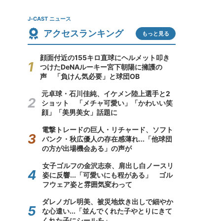
J-CAST ニュース
アクセスランキング
もっと見る
顔面付近の155キロ直球にヘルメット叩き
つけたDeNAルーキー宮下朝陽に擁護の
声 「負けん気必要」と球団OB
元卓球・石川佳純、イケメン陸上選手と2
ショット 「メチャ可愛い」「かわいい笑
顔」「美男美女」話題に
電撃トレードの巨人・リチャード、ソフト
バンク・秋広優人の存在感薄れ...「他球団
の方が出場機会ある」の声が
女子ゴルフの金沢志奈、肩出し白ノースリ
姿に反響...「可愛いにも程がある」 ゴル
フウェア姿と雰囲気変わって
ダレノガレ明美、被災地炊き出しで細やか
な心遣い...「並んでくれた子やとりにきて
くれた子にシールを」