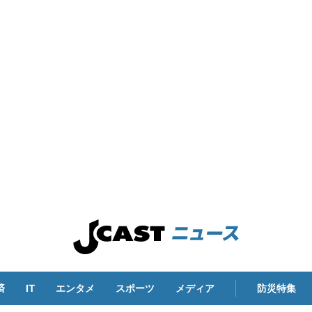
済
IT
エンタメ
スポーツ
メディア
防災特集