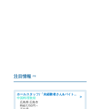
注目情報
PR
ホールスタッフ/「未経験者さん&バイトデビューも大歓迎」残業ほぼなし×1日3時間〜勤務OK!フォロー体制も充実/広島県/広島市南区
＞
中国料理敦煌
広島県 広島市
時給1,150円～
正社員