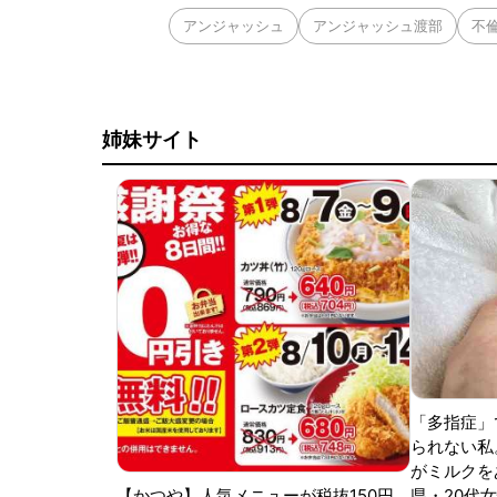
アンジャッシュ
アンジャッシュ渡部
不
姉妹サイト
「多指症」
られない私
がミルクをあ
【かつや】人気メニューが税抜150円
県・20代女