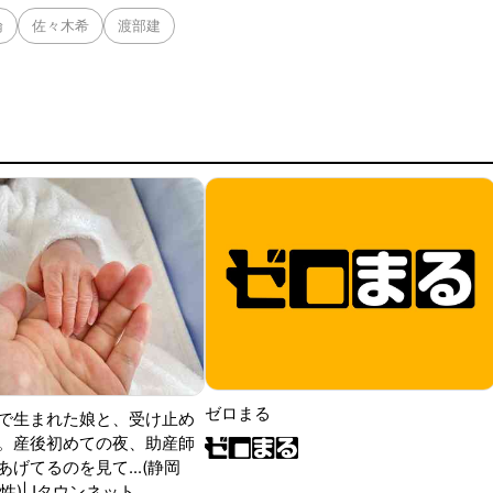
倫
佐々木希
渡部建
ゼロまる
で生まれた娘と、受け止め
。産後初めての夜、助産師
げてるのを見て...(静岡
性)|Jタウンネット