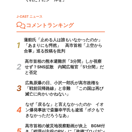
J-CAST ニュース
コメントランキング
蓮舫氏「止める人は誰もいなかったのか」
「あまりにも愕然」 高市首相「上空から
合掌」巡る投稿を批判
高市首相の熊本避難所「3分間」しか視察
せず？SNS拡散 内閣広報官「51分間」だ
と否定
広島原爆の日、小沢一郎氏が高市政権を
「戦前回帰路線」と非難 「この国は再び
滅亡に向かいかねない」
なぜ「戻るな」と言えなかったのか イオ
ン爆発事故で斎藤幸平氏も逡巡「ボクもで
きなかっただろうなあ」
高市首相の被災地視察動画が炎上 BGM付
き「総理が主役のPV」に「政権プロパガン