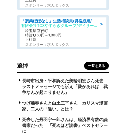
スポンサー：求人ボックス
「残業ほぼなし」生活相談員/資格必須/正職員/日勤のみ/デイサービス
＞
有限会社TCSやすらぎグループ/デイサービスやすらぎ
埼玉県 宮代町
時給1,160円～1,800円
正社員
スポンサー：求人ボックス
追悼
一覧を見る
長崎市出身・平和訴えた美輪明宏さん死去
ラストメッセージでも訴え「愛があれば 戦
争なんか起こりません」
つげ義春さんと白土三平さん カリスマ漫画
家、二人の「違い」とは？
死去した丹羽宇一郎さんは、経済界有数の読
書家だった 『死ぬほど読書』ベストセラー
に