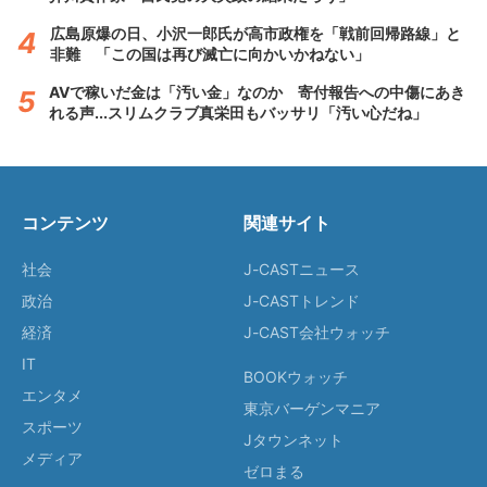
広島原爆の日、小沢一郎氏が高市政権を「戦前回帰路線」と
非難 「この国は再び滅亡に向かいかねない」
AVで稼いだ金は「汚い金」なのか 寄付報告への中傷にあき
れる声...スリムクラブ真栄田もバッサリ「汚い心だね」
コンテンツ
関連サイト
社会
J-CASTニュース
政治
J-CASTトレンド
経済
J-CAST会社ウォッチ
IT
BOOKウォッチ
エンタメ
東京バーゲンマニア
スポーツ
Jタウンネット
メディア
ゼロまる