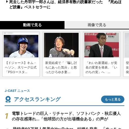
死去した丹羽宇一郎さんは、経済界有数の読書家だった 『死ぬほ
ど読書』ベストセラーに
動画で見る
画像で見る
【ドジャース】キム・
新党結成で「「騙し討
「れいわ新選組」が党
登
ヘソン、大リーグ公式
ちにあった気分」と怒
名の変更を発表、「い
女
「PSロースタ...
ったひろゆき妻...
のちの党」へ ...
発
J-CAST ニュース
アクセスランキング
もっと見る
電撃トレードの巨人・リチャード、ソフトバンク・秋広優人
の存在感薄れ...「他球団の方が出場機会ある」の声が
登録者60万超人気美女YouTuber、結婚を発表 「めっちゃ