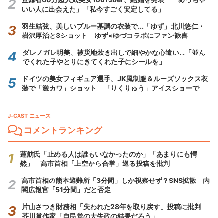
いい人に出会えた」「私今すごく安定してる」
羽生結弦、美しいブルー基調の衣装で...「ゆず」北川悠仁・
岩沢厚治と3ショット ゆず×ゆづコラボにファン歓喜
ダレノガレ明美、被災地炊き出しで細やかな心遣い...「並ん
でくれた子やとりにきてくれた子にシールを」
ドイツの美女フィギュア選手、JK風制服＆ルーズソックス衣
装で「激カワ」ショット 「りくりゅう」アイスショーで
J-CAST ニュース
コメントランキング
蓮舫氏「止める人は誰もいなかったのか」「あまりにも愕
然」 高市首相「上空から合掌」巡る投稿を批判
高市首相の熊本避難所「3分間」しか視察せず？SNS拡散 内
閣広報官「51分間」だと否定
片山さつき財務相「失われた28年を取り戻す」投稿に批判
芥川賞作家「自民党の大失政の結果だろう」