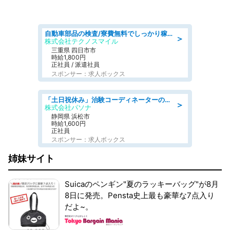
自動車部品の検査/寮費無料でしっかり稼げる denso aichi
＞
株式会社テクノスマイル
三重県 四日市市
時給1,800円
正社員 / 派遣社員
スポンサー：求人ボックス
「土日祝休み」治験コーディネーターのお仕事/未経験OK
＞
株式会社パソナ
静岡県 浜松市
時給1,600円
正社員
スポンサー：求人ボックス
姉妹サイト
Suicaのペンギン"夏のラッキーバッグ"が8月
8日に発売。Pensta史上最も豪華な7点入り
だよ~。