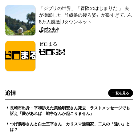
「ジブリの世界」「冒険のはじまりだ!」 夫
が撮影した〝1歳娘の後ろ姿〟が良すぎて...4.
8万人感激|Jタウンネット
ゼロまる
追悼
一覧を見る
長崎市出身・平和訴えた美輪明宏さん死去 ラストメッセージでも
訴え「愛があれば 戦争なんか起こりません」
つげ義春さんと白土三平さん カリスマ漫画家、二人の「違い」と
は？