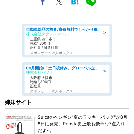
自動車部品の検査/寮費無料でしっかり稼げる denso aichi
＞
株式会社テクノスマイル
三重県 四日市市
時給1,800円
正社員 / 派遣社員
スポンサー：求人ボックス
09月開始/「土日祝休み」グローバル企業での産業保健のお仕事/保健師/高時給/残業なし/服装自由
＞
株式会社パソナ
大阪府 大阪市
時給2,300円
正社員
スポンサー：求人ボックス
姉妹サイト
Suicaのペンギン"夏のラッキーバッグ"が8月
8日に発売。Pensta史上最も豪華な7点入り
だよ~。