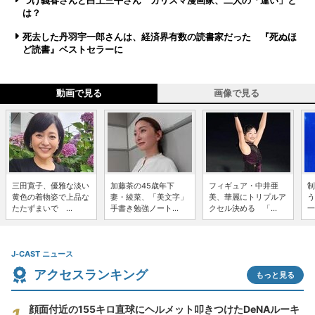
つげ義春さんと白土三平さん カリスマ漫画家、二人の「違い」と
は？
死去した丹羽宇一郎さんは、経済界有数の読書家だった 『死ぬほ
ど読書』ベストセラーに
動画で見る
画像で見る
三田寛子、優雅な淡い
加藤茶の45歳年下
フィギュア・中井亜
制
黄色の着物姿で上品な
妻・綾菜、「美文字」
美、華麗にトリプルア
う
たたずまいで ...
手書き勉強ノート...
クセル決める 「...
一
J-CAST ニュース
アクセスランキング
もっと見る
顔面付近の155キロ直球にヘルメット叩きつけたDeNAルーキ