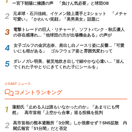
ー宮下朝陽に擁護の声 「負けん気必要」と球団OB
元卓球・石川佳純、イケメン陸上選手と2ショット 「メチャ
可愛い」「かわいい笑顔」「美男美女」話題に
電撃トレードの巨人・リチャード、ソフトバンク・秋広優人
の存在感薄れ...「他球団の方が出場機会ある」の声が
女子ゴルフの金沢志奈、肩出し白ノースリ姿に反響...「可愛
いにも程がある」 ゴルフウェア姿と雰囲気変わって
ダレノガレ明美、被災地炊き出しで細やかな心遣い...「並ん
でくれた子やとりにきてくれた子にシールを」
J-CAST ニュース
コメントランキング
蓮舫氏「止める人は誰もいなかったのか」「あまりにも愕
然」 高市首相「上空から合掌」巡る投稿を批判
高市首相の熊本避難所「3分間」しか視察せず？SNS拡散 内
閣広報官「51分間」だと否定