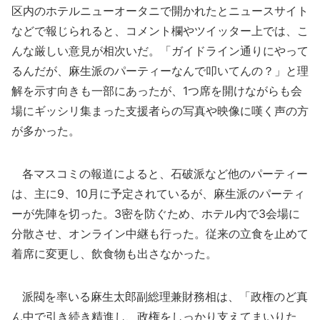
区内のホテルニューオータニで開かれたとニュースサイト
などで報じられると、コメント欄やツイッター上では、こ
んな厳しい意見が相次いだ。「ガイドライン通りにやって
るんだが、麻生派のパーティーなんで叩いてんの？」と理
解を示す向きも一部にあったが、1つ席を開けながらも会
場にギッシリ集まった支援者らの写真や映像に嘆く声の方
が多かった。
各マスコミの報道によると、石破派など他のパーティー
は、主に9、10月に予定されているが、麻生派のパーティ
ーが先陣を切った。3密を防ぐため、ホテル内で3会場に
分散させ、オンライン中継も行った。従来の立食を止めて
着席に変更し、飲食物も出さなかった。
派閥を率いる麻生太郎副総理兼財務相は、「政権のど真
ん中で引き続き精進し、政権をしっかり支えてまいりた