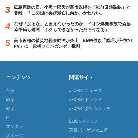
広島原爆の日、小沢一郎氏が高市政権を「戦前回帰路線」と
非難 「この国は再び滅亡に向かいかねない」
なぜ「戻るな」と言えなかったのか イオン爆発事故で斎藤
幸平氏も逡巡「ボクもできなかっただろうなあ」
高市首相の被災地視察動画が炎上 BGM付き「総理が主役の
PV」に「政権プロパガンダ」批判
コンテンツ
関連サイト
社会
J-CASTニュース
政治
J-CASTトレンド
経済
J-CAST会社ウォッチ
IT
BOOKウォッチ
エンタメ
東京バーゲンマニア
スポーツ