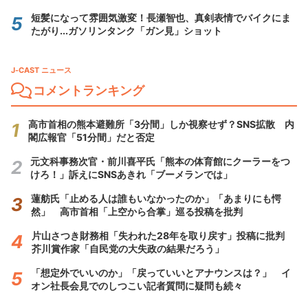
短髪になって雰囲気激変！長瀬智也、真剣表情でバイクにま
たがり...ガソリンタンク「ガン見」ショット
J-CAST ニュース
コメントランキング
高市首相の熊本避難所「3分間」しか視察せず？SNS拡散 内
閣広報官「51分間」だと否定
元文科事務次官・前川喜平氏「熊本の体育館にクーラーをつ
けろ！」訴えにSNSあきれ「ブーメランでは」
蓮舫氏「止める人は誰もいなかったのか」「あまりにも愕
然」 高市首相「上空から合掌」巡る投稿を批判
片山さつき財務相「失われた28年を取り戻す」投稿に批判
芥川賞作家「自民党の大失政の結果だろう」
「想定外でいいのか」「戻っていいとアナウンスは？」 イ
オン社長会見でのしつこい記者質問に疑問も続々