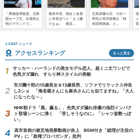
「異物使用疑惑」元韓
熊本市長、相次ぐ余震
広島原爆の日、小沢一
張
国セーブ王、出場停止
に本音ぽつり「もう嫌
郎氏が高市政権を「戦
ォ
明けマウンドで...
だなぁ」 被災...
前回帰路線」と...
気
J-CAST ニュース
アクセスランキング
もっと見る
サッカー・ハーランドの美女モデル恋人、超ミニ丈ワンピで
色気ダダ漏れ すらり神スタイルの美貌
市川團十郎の15歳長女＆13歳長男、ソファでリラックス仲良
し2ショ 「海老蔵さんにも麻央さんにも似てますね」「大人
になったな～」
NHK朝ドラ「風、薫る」、色気ダダ漏れ俳優の強烈インパク
ト登場シーンに沸く 「苦しそうなのに」「シャツ姿艶っぽ
い」
高市首相の被災地視察動画が炎上 BGM付き「総理が主役の
PV」に「政権プロパガンダ」批判