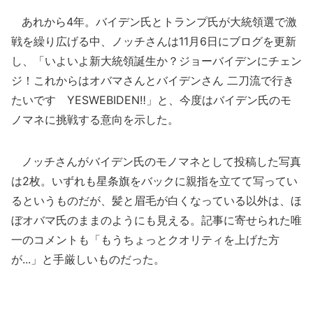
あれから4年。バイデン氏とトランプ氏が大統領選で激
戦を繰り広げる中、ノッチさんは11月6日にブログを更新
し、「いよいよ新大統領誕生か？ジョーバイデンにチェン
ジ！これからはオバマさんとバイデンさん 二刀流で行き
たいです YESWEBIDEN‼️」と、今度はバイデン氏のモ
ノマネに挑戦する意向を示した。
ノッチさんがバイデン氏のモノマネとして投稿した写真
は2枚。いずれも星条旗をバックに親指を立てて写ってい
るというものだが、髪と眉毛が白くなっている以外は、ほ
ぼオバマ氏のままのようにも見える。記事に寄せられた唯
一のコメントも「もうちょっとクオリティを上げた方
が...」と手厳しいものだった。