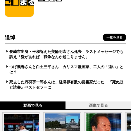
追悼
一覧を見る
長崎市出身・平和訴えた美輪明宏さん死去 ラストメッセージでも
訴え「愛があれば 戦争なんか起こりません」
つげ義春さんと白土三平さん カリスマ漫画家、二人の「違い」と
は？
死去した丹羽宇一郎さんは、経済界有数の読書家だった 『死ぬほ
ど読書』ベストセラーに
動画で見る
画像で見る