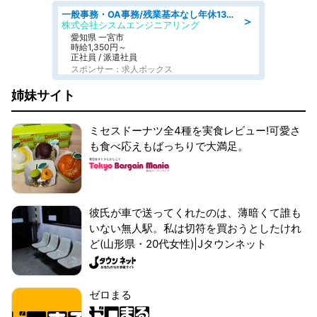
一般事務・OA事務/残業基本なし年休130日社保完備の一般・調達事務
＞
株式会社シスムエンジニアリング
愛知県 一宮市
時給1,350円～
正社員 / 派遣社員
スポンサー：求人ボックス
姉妹サイト
ミセスドーナツ全4種を実食レビュー!可愛さ
も食べ応えもばっちりで大満足。
彼氏が車で送ってくれたのは、薄暗くて誰も
いない無人駅。私は切符を買おうとしたけれ
ど(山形県・20代女性)|Jタウンネット
ゼロまる