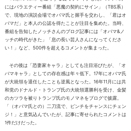
にはバラエティー番組「悪魔の契約にサイン」（TBS系）
で、現地の演説会場でオバマ氏と握手を交わし、「君はオ
バマだ」と本人の公認を得たことが注目を集めた。当時、
番組を告知したノッチさんのブログ記事には「オバマ&ノ
ッチの時代がきた」「息の長い芸人さんになってくださ
い！」など、500件を超えるコメントが集まった。
その後は「恐妻家キャラ」としても注目浴びたが、「オ
バマキャラ」としての存在感は年々低下。17年にオバマ氏
が大統領を退任したことも逆風となった。16年11月には共
和党のドナルド・トランプ氏の大統領選勝利を受け、金髪
のカツラを被りトランプ氏のモノマネをブログで披露。
「（オバマ氏との）二刀流で、ピンチをチャンスにチェン
ジ！」と意気込んでいたが、記事に寄せられたコメントは
1件だけだった。