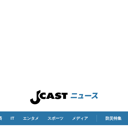
済
IT
エンタメ
スポーツ
メディア
防災特集