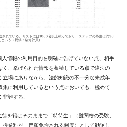
されている。リストには1000名以上載っており、ステップの塾生は約30
たという（提供：臨海社員）
人情報の利用目的を明確に告げていない点、相手
なく、挙げられた情報を蓄積している点で違法の
く立場にありながら、法的知識の不十分な未成年
収集に利用しているという点においても、極めて
く非難する。
徒を籍はそのままで「特待生」（難関校の受験、
、授業料が一定額免除される制度）として勧誘し