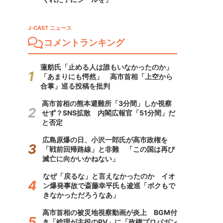
J-CAST ニュース
コメントランキング
蓮舫氏「止める人は誰もいなかったのか」
「あまりにも愕然」 高市首相「上空から
合掌」巡る投稿を批判
高市首相の熊本避難所「3分間」しか視察
せず？SNS拡散 内閣広報官「51分間」だ
と否定
広島原爆の日、小沢一郎氏が高市政権を
「戦前回帰路線」と非難 「この国は再び
滅亡に向かいかねない」
なぜ「戻るな」と言えなかったのか イオ
ン爆発事故で斎藤幸平氏も逡巡「ボクもで
きなかっただろうなあ」
高市首相の被災地視察動画が炎上 BGM付
き「総理が主役のPV」に「政権プロパガン