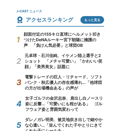
J-CAST ニュース
アクセスランキング
もっと見る
顔面付近の155キロ直球にヘルメット叩き
つけたDeNAルーキー宮下朝陽に擁護の
声 「負けん気必要」と球団OB
元卓球・石川佳純、イケメン陸上選手と2
ショット 「メチャ可愛い」「かわいい笑
顔」「美男美女」話題に
電撃トレードの巨人・リチャード、ソフト
バンク・秋広優人の存在感薄れ...「他球団
の方が出場機会ある」の声が
女子ゴルフの金沢志奈、肩出し白ノースリ
姿に反響...「可愛いにも程がある」 ゴル
フウェア姿と雰囲気変わって
ダレノガレ明美、被災地炊き出しで細やか
な心遣い...「並んでくれた子やとりにきて
くれた子にシールを」