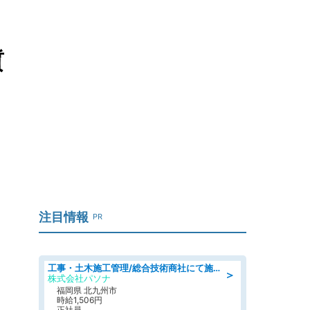
質
注目情報
PR
工事・土木施工管理/総合技術商社にて施工管理のお仕事/即日勤務可/車通勤可/工事・土木施工管理/生産・品質管理
＞
株式会社パソナ
福岡県 北九州市
時給1,506円
正社員