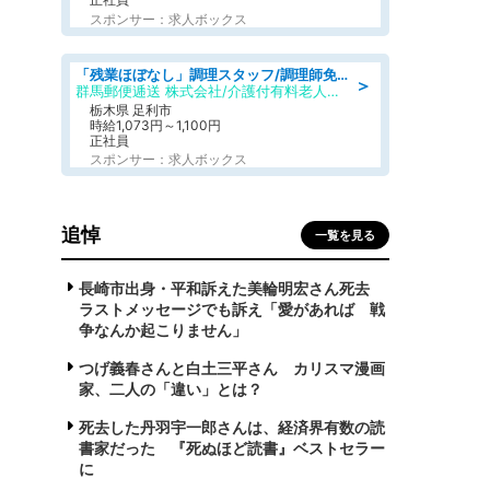
スポンサー：求人ボックス
「残業ほぼなし」調理スタッフ/調理師免許必須/正職員/日勤のみ/介護付き有料老人ホーム/社会保障完備
＞
群馬郵便逓送 株式会社/介護付有料老人ホーム ふる里
栃木県 足利市
時給1,073円～1,100円
正社員
スポンサー：求人ボックス
追悼
一覧を見る
長崎市出身・平和訴えた美輪明宏さん死去
ラストメッセージでも訴え「愛があれば 戦
争なんか起こりません」
つげ義春さんと白土三平さん カリスマ漫画
家、二人の「違い」とは？
死去した丹羽宇一郎さんは、経済界有数の読
書家だった 『死ぬほど読書』ベストセラー
に