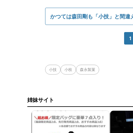
かつては森田剛も「小技」と間違
1
小技
小枝
森永製菓
姉妹サイト