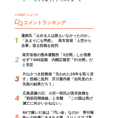
J-CAST ニュース
コメントランキング
蓮舫氏「止める人は誰もいなかったのか」
「あまりにも愕然」 高市首相「上空から
合掌」巡る投稿を批判
高市首相の熊本避難所「3分間」しか視察
せず？SNS拡散 内閣広報官「51分間」だ
と否定
片山さつき財務相「失われた28年を取り戻
す」投稿に批判 芥川賞作家「自民党の大
失政の結果だろう」
広島原爆の日、小沢一郎氏が高市政権を
「戦前回帰路線」と非難 「この国は再び
滅亡に向かいかねない」
AVで稼いだ金は「汚い金」なのか 寄付報
告への中傷にあきれる声...スリムクラブ真