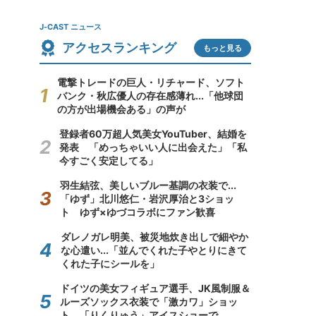
J-CAST ニュース
アクセスランキング
もっと見る
電撃トレードの巨人・リチャード、ソフト
バンク・秋広優人の存在感薄れ...「他球団
の方が出場機会ある」の声が
登録者60万超人気美女YouTuber、結婚を
発表 「めっちゃいい人に出会えた」「私
今すごく安定してる」
羽生結弦、美しいブルー基調の衣装で...
「ゆず」北川悠仁・岩沢厚治と3ショッ
ト ゆず×ゆづコラボにファン歓喜
ダレノガレ明美、被災地炊き出しで細やか
な心遣い...「並んでくれた子やとりにきて
くれた子にシールを」
ドイツの美女フィギュア選手、JK風制服＆
ルーズソックス衣装で「激カワ」ショッ
ト 「りくりゅう」アイスショーで