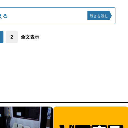
える
続きを読む
2
全文表示