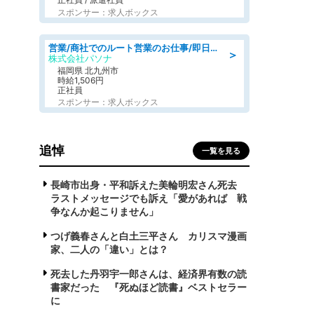
スポンサー：求人ボックス
営業/商社でのルート営業のお仕事/即日勤務可/車通勤可/営業
＞
株式会社パソナ
福岡県 北九州市
時給1,506円
正社員
スポンサー：求人ボックス
追悼
一覧を見る
長崎市出身・平和訴えた美輪明宏さん死去
ラストメッセージでも訴え「愛があれば 戦
争なんか起こりません」
つげ義春さんと白土三平さん カリスマ漫画
家、二人の「違い」とは？
死去した丹羽宇一郎さんは、経済界有数の読
書家だった 『死ぬほど読書』ベストセラー
に