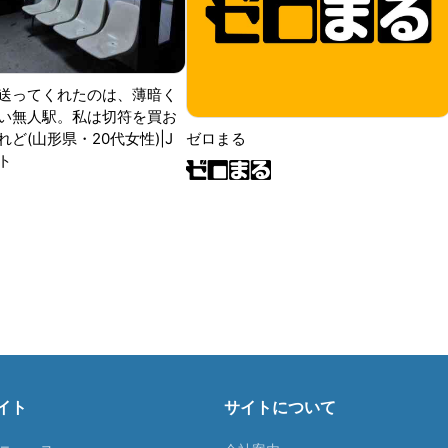
送ってくれたのは、薄暗く
い無人駅。私は切符を買お
ど(山形県・20代女性)|J
ゼロまる
ト
イト
サイトについて