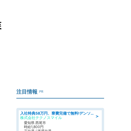
森
注目情報
PR
入社特典58万円、寮費完備で無料!デンソーで働こう!自動車工場で小型部品の検査業務 denso aichi
＞
株式会社テクノスマイル
愛知県 西尾市
時給1,800円
正社員 / 派遣社員