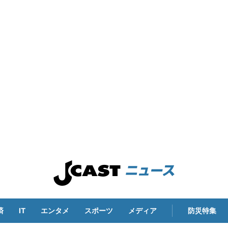
済
IT
エンタメ
スポーツ
メディア
防災特集