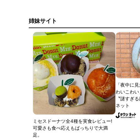
姉妹サイト
「夜中に見
わいこわい
〝謎すぎる顔
ネット
ミセスドーナツ全4種を実食レビュー!
可愛さも食べ応えもばっちりで大満
足。