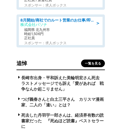
スポンサー：求人ボックス
8月開始/商社でのルート営業のお仕事/即日勤務可/車通勤可/営業
＞
株式会社パソナ
福岡県 北九州市
時給1,506円
正社員
スポンサー：求人ボックス
追悼
一覧を見る
長崎市出身・平和訴えた美輪明宏さん死去
ラストメッセージでも訴え「愛があれば 戦
争なんか起こりません」
つげ義春さんと白土三平さん カリスマ漫画
家、二人の「違い」とは？
死去した丹羽宇一郎さんは、経済界有数の読
書家だった 『死ぬほど読書』ベストセラー
に