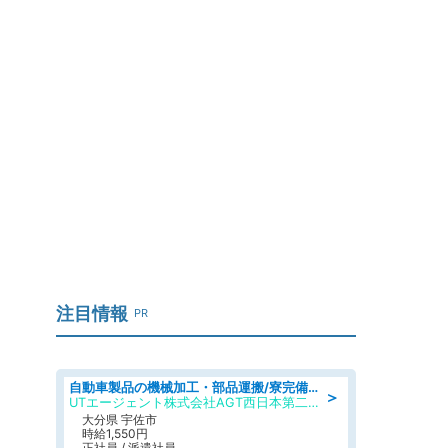
に
注目情報
PR
自動車製品の機械加工・部品運搬/寮完備/日払い/工場・製造
＞
UTエージェント株式会社AGT西日本第二CU
大分県 宇佐市
時給1,550円
正社員 / 派遣社員