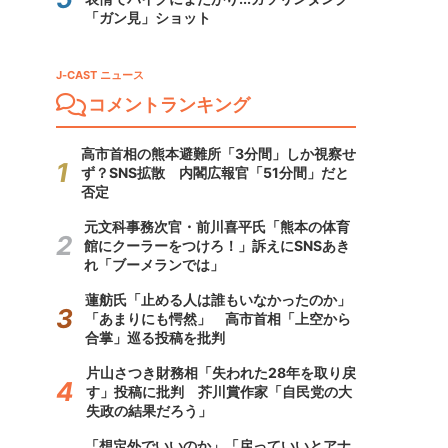
「ガン見」ショット
J-CAST ニュース
コメントランキング
高市首相の熊本避難所「3分間」しか視察せ
ず？SNS拡散 内閣広報官「51分間」だと
否定
元文科事務次官・前川喜平氏「熊本の体育
館にクーラーをつけろ！」訴えにSNSあき
れ「ブーメランでは」
蓮舫氏「止める人は誰もいなかったのか」
「あまりにも愕然」 高市首相「上空から
合掌」巡る投稿を批判
片山さつき財務相「失われた28年を取り戻
す」投稿に批判 芥川賞作家「自民党の大
失政の結果だろう」
「想定外でいいのか」「戻っていいとアナ