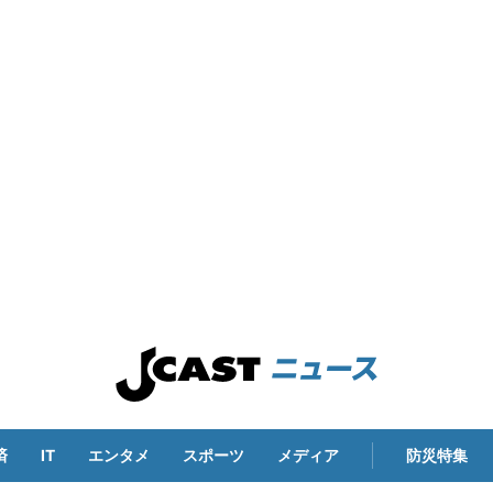
済
IT
エンタメ
スポーツ
メディア
防災特集