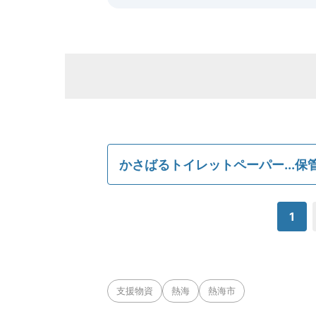
かさばるトイレットペーパー...
1
支援物資
熱海
熱海市