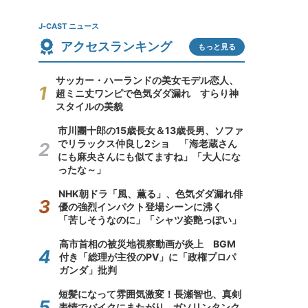
J-CAST ニュース
アクセスランキング
もっと見る
サッカー・ハーランドの美女モデル恋人、
超ミニ丈ワンピで色気ダダ漏れ すらり神
スタイルの美貌
市川團十郎の15歳長女＆13歳長男、ソファ
でリラックス仲良し2ショ 「海老蔵さん
にも麻央さんにも似てますね」「大人にな
ったな～」
NHK朝ドラ「風、薫る」、色気ダダ漏れ俳
優の強烈インパクト登場シーンに沸く
「苦しそうなのに」「シャツ姿艶っぽい」
高市首相の被災地視察動画が炎上 BGM
付き「総理が主役のPV」に「政権プロパ
ガンダ」批判
短髪になって雰囲気激変！長瀬智也、真剣
表情でバイクにまたがり...ガソリンタンク