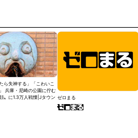
たら失神する」「こわいこ
」 兵庫・尼崎の公園に佇む
〟に1.3万人戦慄|Jタウン
ゼロまる