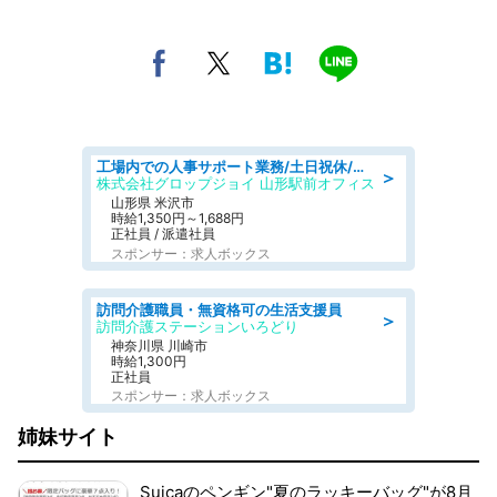
工場内での人事サポート業務/土日祝休/簡単/未経験歓迎/交通費支給/社員登用実績
＞
株式会社グロップジョイ 山形駅前オフィス
山形県 米沢市
時給1,350円～1,688円
正社員 / 派遣社員
スポンサー：求人ボックス
訪問介護職員・無資格可の生活支援員
＞
訪問介護ステーションいろどり
神奈川県 川崎市
時給1,300円
正社員
スポンサー：求人ボックス
姉妹サイト
Suicaのペンギン"夏のラッキーバッグ"が8月