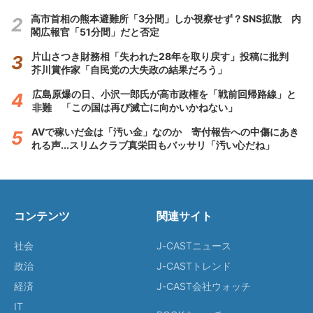
高市首相の熊本避難所「3分間」しか視察せず？SNS拡散 内
閣広報官「51分間」だと否定
片山さつき財務相「失われた28年を取り戻す」投稿に批判
芥川賞作家「自民党の大失政の結果だろう」
広島原爆の日、小沢一郎氏が高市政権を「戦前回帰路線」と
非難 「この国は再び滅亡に向かいかねない」
AVで稼いだ金は「汚い金」なのか 寄付報告への中傷にあき
れる声...スリムクラブ真栄田もバッサリ「汚い心だね」
コンテンツ
関連サイト
社会
J-CASTニュース
政治
J-CASTトレンド
経済
J-CAST会社ウォッチ
IT