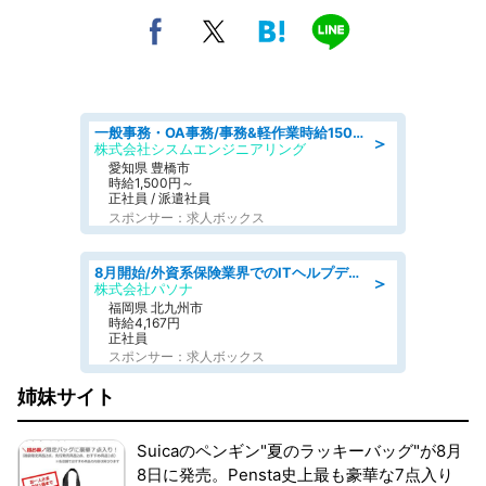
一般事務・OA事務/事務&軽作業時給1500円土日祝休み各種社保完備
＞
株式会社シスムエンジニアリング
愛知県 豊橋市
時給1,500円～
正社員 / 派遣社員
スポンサー：求人ボックス
8月開始/外資系保険業界でのITヘルプデスク業務/駅近/即日勤務可/ヘルプデスク
＞
株式会社パソナ
福岡県 北九州市
時給4,167円
正社員
スポンサー：求人ボックス
姉妹サイト
Suicaのペンギン"夏のラッキーバッグ"が8月
8日に発売。Pensta史上最も豪華な7点入り