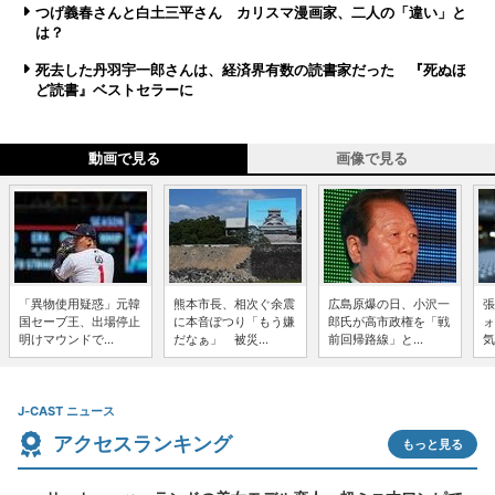
つげ義春さんと白土三平さん カリスマ漫画家、二人の「違い」と
は？
死去した丹羽宇一郎さんは、経済界有数の読書家だった 『死ぬほ
ど読書』ベストセラーに
動画で見る
画像で見る
「異物使用疑惑」元韓
熊本市長、相次ぐ余震
広島原爆の日、小沢一
張
国セーブ王、出場停止
に本音ぽつり「もう嫌
郎氏が高市政権を「戦
ォ
明けマウンドで...
だなぁ」 被災...
前回帰路線」と...
気
J-CAST ニュース
アクセスランキング
もっと見る