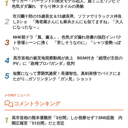
サッカー・ハーランドの美女モデル恋人、超ミニ丈ワンピで
色気ダダ漏れ すらり神スタイルの美貌
市川團十郎の15歳長女＆13歳長男、ソファでリラックス仲良
し2ショ 「海老蔵さんにも麻央さんにも似てますね」「大人
になったな～」
NHK朝ドラ「風、薫る」、色気ダダ漏れ俳優の強烈インパク
ト登場シーンに沸く 「苦しそうなのに」「シャツ姿艶っぽ
い」
高市首相の被災地視察動画が炎上 BGM付き「総理が主役の
PV」に「政権プロパガンダ」批判
短髪になって雰囲気激変！長瀬智也、真剣表情でバイクにま
たがり...ガソリンタンク「ガン見」ショット
J-CAST ニュース
コメントランキング
高市首相の熊本避難所「3分間」しか視察せず？SNS拡散 内
閣広報官「51分間」だと否定