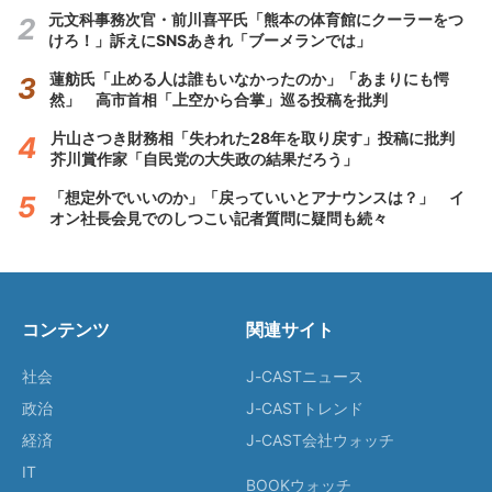
元文科事務次官・前川喜平氏「熊本の体育館にクーラーをつ
けろ！」訴えにSNSあきれ「ブーメランでは」
蓮舫氏「止める人は誰もいなかったのか」「あまりにも愕
然」 高市首相「上空から合掌」巡る投稿を批判
片山さつき財務相「失われた28年を取り戻す」投稿に批判
芥川賞作家「自民党の大失政の結果だろう」
「想定外でいいのか」「戻っていいとアナウンスは？」 イ
オン社長会見でのしつこい記者質問に疑問も続々
コンテンツ
関連サイト
社会
J-CASTニュース
政治
J-CASTトレンド
経済
J-CAST会社ウォッチ
IT
BOOKウォッチ