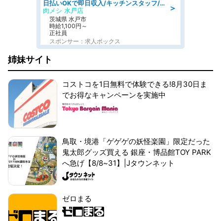
日払いOKで即日収入/キッチンスタッフ/「原付免許必須」デリバリー業務など、自己成長可能な幅広い仕事に挑戦!髪型自由&ピアス・ネイルOK/茨城県/水戸市
＞
肉メシ 水戸店
茨城県 水戸市
時給1,100円～
正社員
スポンサー：求人ボックス
姉妹サイト
コストコを1日無料で体験できる!8月30日ま
でお得なキャンペーンを実施中
鳥取・境港「ゲゲゲの妖怪楽園」限定だった
鬼太郎グッズ買える 銀座・博品館TOY PARK
へ急げ【8/8~31】|Jタウンネット
ゼロまる