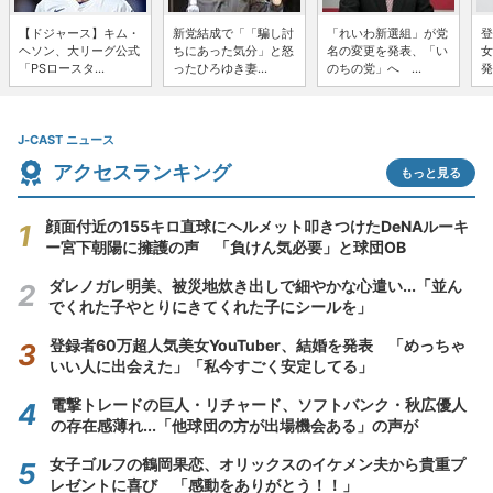
【ドジャース】キム・
新党結成で「「騙し討
「れいわ新選組」が党
登
ヘソン、大リーグ公式
ちにあった気分」と怒
名の変更を発表、「い
女
「PSロースタ...
ったひろゆき妻...
のちの党」へ ...
発
J-CAST ニュース
アクセスランキング
もっと見る
顔面付近の155キロ直球にヘルメット叩きつけたDeNAルーキ
ー宮下朝陽に擁護の声 「負けん気必要」と球団OB
ダレノガレ明美、被災地炊き出しで細やかな心遣い...「並ん
でくれた子やとりにきてくれた子にシールを」
登録者60万超人気美女YouTuber、結婚を発表 「めっちゃ
いい人に出会えた」「私今すごく安定してる」
電撃トレードの巨人・リチャード、ソフトバンク・秋広優人
の存在感薄れ...「他球団の方が出場機会ある」の声が
女子ゴルフの鶴岡果恋、オリックスのイケメン夫から貴重プ
レゼントに喜び 「感動をありがとう！！」