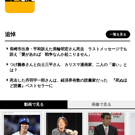
追悼
一覧を見る
長崎市出身・平和訴えた美輪明宏さん死去 ラストメッセージでも
訴え「愛があれば 戦争なんか起こりません」
つげ義春さんと白土三平さん カリスマ漫画家、二人の「違い」と
は？
死去した丹羽宇一郎さんは、経済界有数の読書家だった 『死ぬほ
ど読書』ベストセラーに
動画で見る
画像で見る