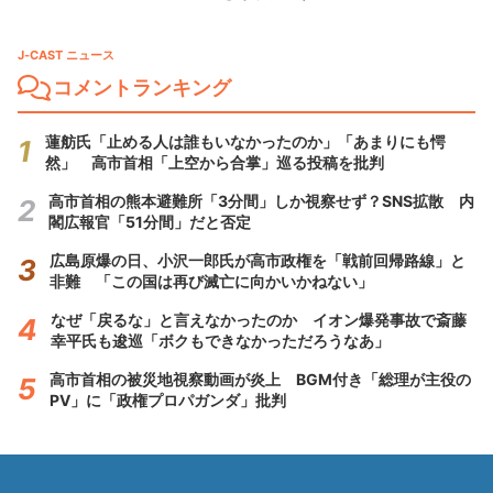
J-CAST ニュース
コメントランキング
蓮舫氏「止める人は誰もいなかったのか」「あまりにも愕
然」 高市首相「上空から合掌」巡る投稿を批判
高市首相の熊本避難所「3分間」しか視察せず？SNS拡散 内
閣広報官「51分間」だと否定
広島原爆の日、小沢一郎氏が高市政権を「戦前回帰路線」と
非難 「この国は再び滅亡に向かいかねない」
なぜ「戻るな」と言えなかったのか イオン爆発事故で斎藤
幸平氏も逡巡「ボクもできなかっただろうなあ」
高市首相の被災地視察動画が炎上 BGM付き「総理が主役の
PV」に「政権プロパガンダ」批判