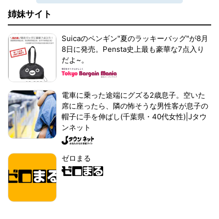
姉妹サイト
Suicaのペンギン"夏のラッキーバッグ"が8月
8日に発売。Pensta史上最も豪華な7点入り
だよ~。
電車に乗った途端にグズる2歳息子。空いた
席に座ったら、隣の怖そうな男性客が息子の
帽子に手を伸ばし(千葉県・40代女性)|Jタウ
ンネット
ゼロまる