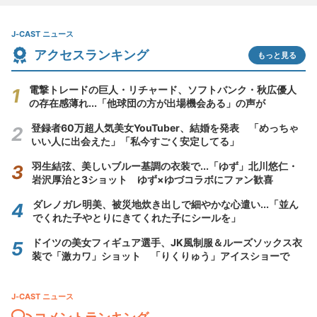
J-CAST ニュース
アクセスランキング
もっと見る
電撃トレードの巨人・リチャード、ソフトバンク・秋広優人
の存在感薄れ...「他球団の方が出場機会ある」の声が
登録者60万超人気美女YouTuber、結婚を発表 「めっちゃ
いい人に出会えた」「私今すごく安定してる」
羽生結弦、美しいブルー基調の衣装で...「ゆず」北川悠仁・
岩沢厚治と3ショット ゆず×ゆづコラボにファン歓喜
ダレノガレ明美、被災地炊き出しで細やかな心遣い...「並ん
でくれた子やとりにきてくれた子にシールを」
ドイツの美女フィギュア選手、JK風制服＆ルーズソックス衣
装で「激カワ」ショット 「りくりゅう」アイスショーで
J-CAST ニュース