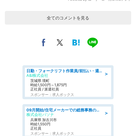
全てのコメントを見る
日勤・フォークリフト作業員/前払い・週払い制度あり/長期安定/有給とりやすい/環境充実
＞
A&I株式会社
茨城県 境町
時給1,500円～1,875円
正社員 / 派遣社員
スポンサー：求人ボックス
09月開始/住宅メーカーでの総務事務のお仕事/駅近/車通勤可/一般事務/人事労務
＞
株式会社パソナ
兵庫県 加古川市
時給1,550円
正社員
スポンサー：求人ボックス