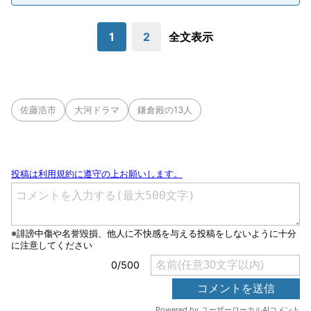
1
2
全文表示
佐藤浩市
大河ドラマ
鎌倉殿の13人