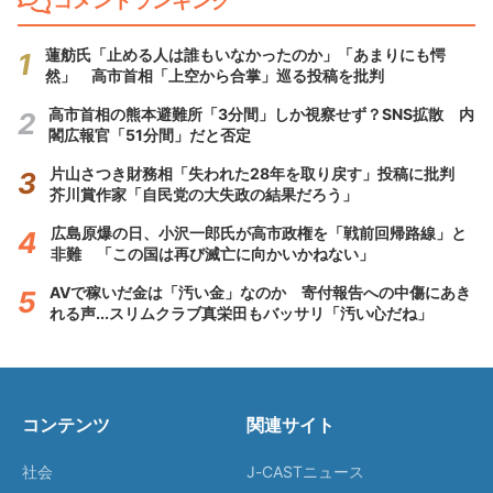
コメントランキング
蓮舫氏「止める人は誰もいなかったのか」「あまりにも愕
然」 高市首相「上空から合掌」巡る投稿を批判
高市首相の熊本避難所「3分間」しか視察せず？SNS拡散 内
閣広報官「51分間」だと否定
片山さつき財務相「失われた28年を取り戻す」投稿に批判
芥川賞作家「自民党の大失政の結果だろう」
広島原爆の日、小沢一郎氏が高市政権を「戦前回帰路線」と
非難 「この国は再び滅亡に向かいかねない」
AVで稼いだ金は「汚い金」なのか 寄付報告への中傷にあき
れる声...スリムクラブ真栄田もバッサリ「汚い心だね」
コンテンツ
関連サイト
社会
J-CASTニュース