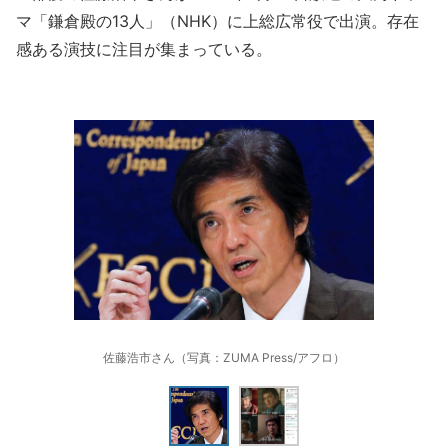
マ「鎌倉殿の13人」（NHK）に上総広常役で出演。存在
感ある演技に注目が集まっている。
佐藤浩市さん（写真：ZUMA Press/アフロ）