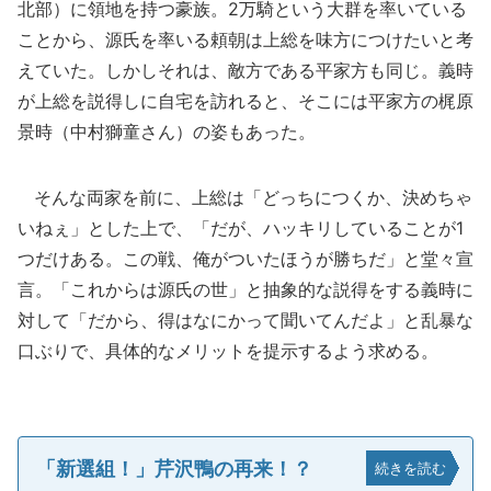
北部）に領地を持つ豪族。2万騎という大群を率いている
ことから、源氏を率いる頼朝は上総を味方につけたいと考
えていた。しかしそれは、敵方である平家方も同じ。義時
が上総を説得しに自宅を訪れると、そこには平家方の梶原
景時（中村獅童さん）の姿もあった。
そんな両家を前に、上総は「どっちにつくか、決めちゃ
いねぇ」とした上で、「だが、ハッキリしていることが1
つだけある。この戦、俺がついたほうが勝ちだ」と堂々宣
言。「これからは源氏の世」と抽象的な説得をする義時に
対して「だから、得はなにかって聞いてんだよ」と乱暴な
口ぶりで、具体的なメリットを提示するよう求める。
「新選組！」芹沢鴨の再来！？
続きを読む