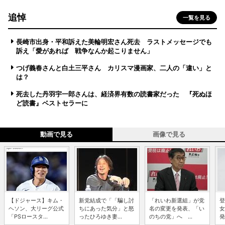
追悼
一覧を見る
長崎市出身・平和訴えた美輪明宏さん死去 ラストメッセージでも
訴え「愛があれば 戦争なんか起こりません」
つげ義春さんと白土三平さん カリスマ漫画家、二人の「違い」と
は？
死去した丹羽宇一郎さんは、経済界有数の読書家だった 『死ぬほ
ど読書』ベストセラーに
動画で見る
画像で見る
【ドジャース】キム・
新党結成で「「騙し討
「れいわ新選組」が党
登
ヘソン、大リーグ公式
ちにあった気分」と怒
名の変更を発表、「い
女
「PSロースタ...
ったひろゆき妻...
のちの党」へ ...
発