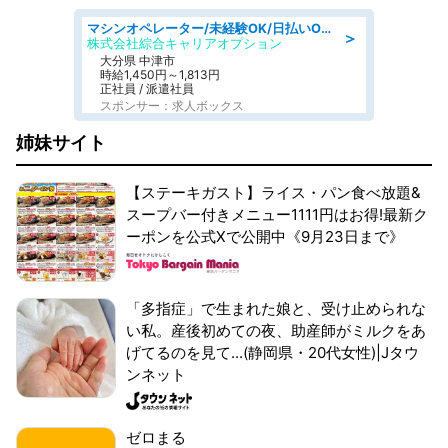
マシンオペレーター/未経験OK/日払いOK/寮費無料/交替制/20・30・40代活躍中
＞
株式会社綜合キャリアオプション
大分県 中津市
時給1,450円～1,813円
正社員 / 派遣社員
スポンサー：求人ボックス
姉妹サイト
【ステーキガスト】ライス・パン食べ放題&
スープバー付きメニュー1111円はお得!最新ク
ーポンを公式Xで公開中《9月23日まで》
「多指症」で生まれた娘と、受け止められな
い私。産後初めての夜、助産師がミルクをあ
げてるのを見て...(静岡県・20代女性)|Jタウ
ンネット
ゼロまる