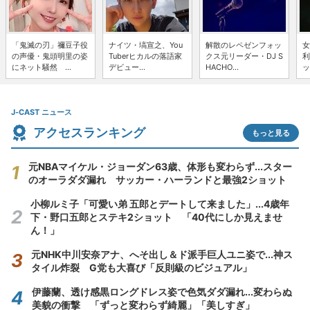
「鬼滅の刃」禰豆子役
ナイツ・塙宣之、You
解散のレペゼンフォッ
女
の声優・鬼頭明里の姿
Tuberヒカルの落語家
クス元リーダー・DJ S
利
にネット騒然 ...
デビュー...
HACHO...
ッ
J-CAST ニュース
アクセスランキング
もっと見る
元NBAマイケル・ジョーダン63歳、体形も変わらず...スター
のオーラダダ漏れ サッカー・ハーランドと最強2ショット
小柳ルミ子「可愛い弟 五郎とデートして来ました」...4歳年
下・野口五郎とステキ2ショット 「40代にしか見えませ
ん！」
元NHK中川安奈アナ、へそ出し＆ド派手巨人ユニ姿で...神ス
タイル炸裂 G党も大喜び「反則級のビジュアル」
伊藤蘭、透け感黒ロングドレス姿で色気ダダ漏れ...変わらぬ
美貌の衝撃 「ずっと変わらず綺麗」「美しすぎ」