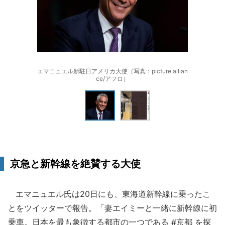
エマニュエル新駐日アメリカ大使（写真：picture allian
ce/アフロ）
京急と新幹線を絶賛する大使
エマニュエル氏は20日にも、東海道新幹線に乗ったこ
とをツイッターで報告。「妻エイミーと一緒に新幹線に初
乗車。日本を最も象徴する都市の一つである #京都 を探