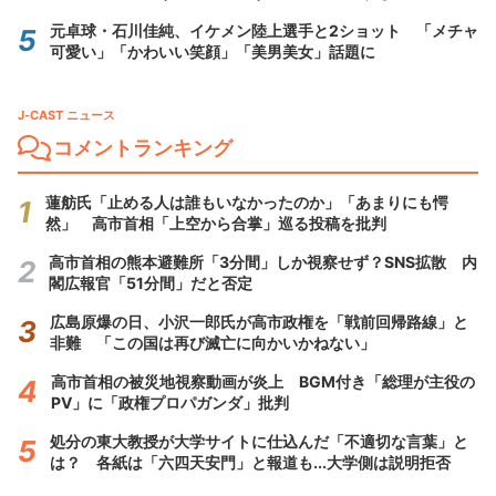
元卓球・石川佳純、イケメン陸上選手と2ショット 「メチャ
可愛い」「かわいい笑顔」「美男美女」話題に
J-CAST ニュース
コメントランキング
蓮舫氏「止める人は誰もいなかったのか」「あまりにも愕
然」 高市首相「上空から合掌」巡る投稿を批判
高市首相の熊本避難所「3分間」しか視察せず？SNS拡散 内
閣広報官「51分間」だと否定
広島原爆の日、小沢一郎氏が高市政権を「戦前回帰路線」と
非難 「この国は再び滅亡に向かいかねない」
高市首相の被災地視察動画が炎上 BGM付き「総理が主役の
PV」に「政権プロパガンダ」批判
処分の東大教授が大学サイトに仕込んだ「不適切な言葉」と
は？ 各紙は「六四天安門」と報道も...大学側は説明拒否