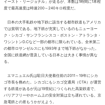
イースト・リージョナル」が走るが、本数は1時間に1本程
度で最高速度は時速200～240キロ程度だ。
日本の大手私鉄や地下鉄に該当する都市鉄道もアメリカ
では貧弱である。地下鉄が充実しているのもニューヨー
ク・シカゴ・サンフランシスコ・ボストン・アトランタ・
ワシントンD.Cなど一部の都市に限られている。全米第二
の都市ロサンゼルスにも1993年まで地下鉄がなかった。
全国に鉄道網が普及している日本とは大きく事情が異な
る。
エマニュエル氏は駐日大使着任前の2011～19年にシカ
ゴ市長を務めた。シカゴにもシカゴ交通局（CTA）が運営
する鉄道があるが元は19世紀につくられた高架鉄道で、
バリアフリーやホーム上の安全対策は立ち遅れている。京
急電鉄との差もうかがえよう。