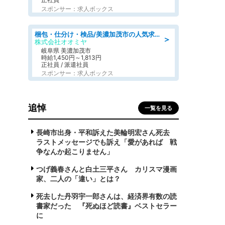
スポンサー：求人ボックス
梱包・仕分け・検品/美濃加茂市の人気求人仕分け/高時給/長期休暇充実
＞
株式会社オオミヤ
岐阜県 美濃加茂市
時給1,450円～1,813円
正社員 / 派遣社員
スポンサー：求人ボックス
追悼
一覧を見る
長崎市出身・平和訴えた美輪明宏さん死去
ラストメッセージでも訴え「愛があれば 戦
争なんか起こりません」
つげ義春さんと白土三平さん カリスマ漫画
家、二人の「違い」とは？
死去した丹羽宇一郎さんは、経済界有数の読
書家だった 『死ぬほど読書』ベストセラー
に