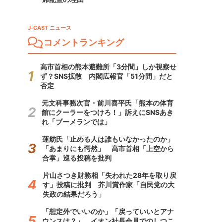
J-CAST ニュース
コメントランキング
高市首相の熊本避難所「3分間」しか視察せ
ず？SNS拡散 内閣広報官「51分間」だと
否定
元文科事務次官・前川喜平氏「熊本の体育
館にクーラーをつけろ！」訴えにSNSあき
れ「ブーメランでは」
蓮舫氏「止める人は誰もいなかったのか」
「あまりにも愕然」 高市首相「上空から
合掌」巡る投稿を批判
片山さつき財務相「失われた28年を取り戻
す」投稿に批判 芥川賞作家「自民党の大
失政の結果だろう」
「想定外でいいのか」「戻っていいとアナ
ウンスは？」 イオン社長会見でのしつこ