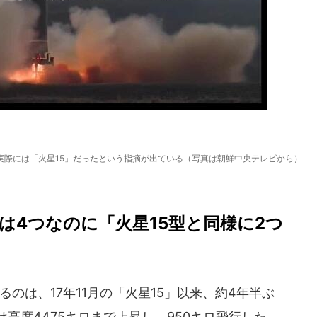
実際には「火星15」だったという指摘が出ている（写真は朝鮮中央テレビから）
は4つなのに「火星15型と同様に2つ
のは、17年11月の「火星15」以来、約4年半ぶ
は高度4475キロまで上昇し、950キロ飛行した。