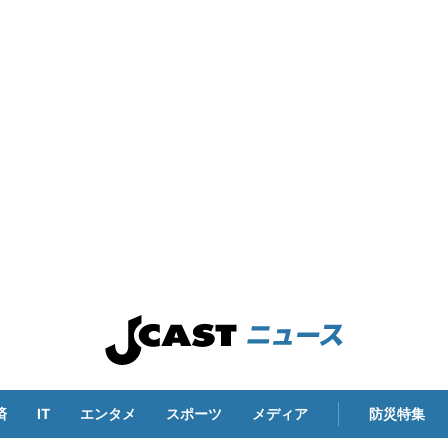
済
IT
エンタメ
スポーツ
メディア
防災特集