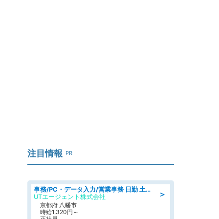
注目情報
PR
事務/PC・データ入力/営業事務 日勤 土日祝休み オフィス家具の会社で一般事務
＞
UTエージェント株式会社
京都府 八幡市
時給1,320円～
正社員