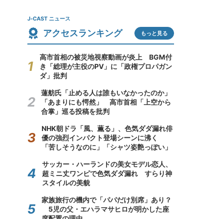
J-CAST ニュース
アクセスランキング
もっと見る
高市首相の被災地視察動画が炎上 BGM付
き「総理が主役のPV」に「政権プロパガン
ダ」批判
蓮舫氏「止める人は誰もいなかったのか」
「あまりにも愕然」 高市首相「上空から
合掌」巡る投稿を批判
NHK朝ドラ「風、薫る」、色気ダダ漏れ俳
優の強烈インパクト登場シーンに沸く
「苦しそうなのに」「シャツ姿艶っぽい」
サッカー・ハーランドの美女モデル恋人、
超ミニ丈ワンピで色気ダダ漏れ すらり神
スタイルの美貌
家族旅行の機内で「パパだけ別席」あり？
5児の父・エハラマサヒロが明かした座
席配置の理由