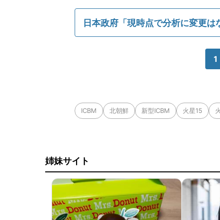
日本政府「現時点で分析に変更は
1
ICBM
北朝鮮
新型ICBM
火星15
火
姉妹サイト