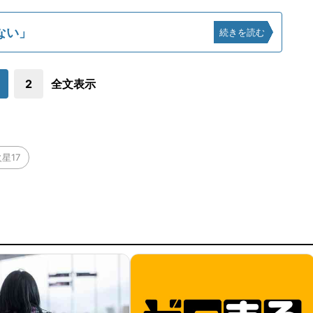
ない」
続きを読む
2
全文表示
星17