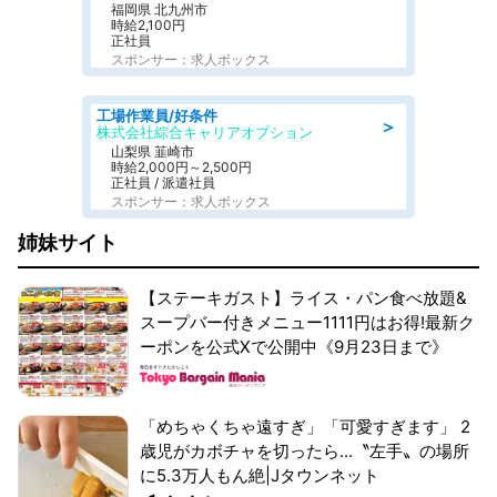
福岡県 北九州市
時給2,100円
正社員
スポンサー：求人ボックス
工場作業員/好条件
＞
株式会社綜合キャリアオプション
山梨県 韮崎市
時給2,000円～2,500円
正社員 / 派遣社員
スポンサー：求人ボックス
姉妹サイト
【ステーキガスト】ライス・パン食べ放題&
スープバー付きメニュー1111円はお得!最新ク
ーポンを公式Xで公開中《9月23日まで》
「めちゃくちゃ遠すぎ」「可愛すぎます」 2
歳児がカボチャを切ったら...〝左手〟の場所
に5.3万人もん絶|Jタウンネット