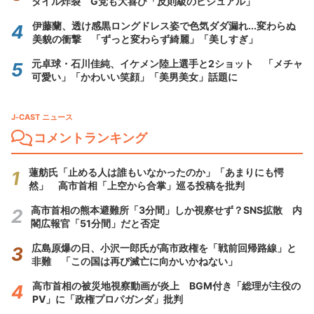
タイル炸裂 G党も大喜び「反則級のビジュアル」
伊藤蘭、透け感黒ロングドレス姿で色気ダダ漏れ...変わらぬ
美貌の衝撃 「ずっと変わらず綺麗」「美しすぎ」
元卓球・石川佳純、イケメン陸上選手と2ショット 「メチャ
可愛い」「かわいい笑顔」「美男美女」話題に
J-CAST ニュース
コメントランキング
蓮舫氏「止める人は誰もいなかったのか」「あまりにも愕
然」 高市首相「上空から合掌」巡る投稿を批判
高市首相の熊本避難所「3分間」しか視察せず？SNS拡散 内
閣広報官「51分間」だと否定
広島原爆の日、小沢一郎氏が高市政権を「戦前回帰路線」と
非難 「この国は再び滅亡に向かいかねない」
高市首相の被災地視察動画が炎上 BGM付き「総理が主役の
PV」に「政権プロパガンダ」批判