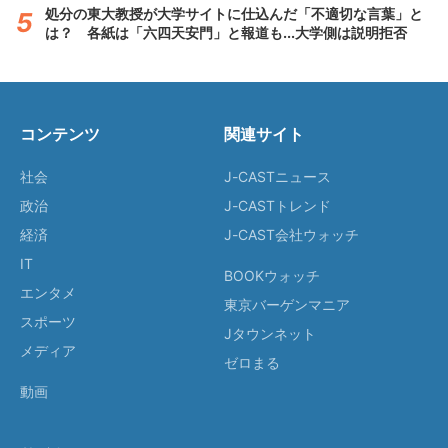
処分の東大教授が大学サイトに仕込んだ「不適切な言葉」と
は？ 各紙は「六四天安門」と報道も...大学側は説明拒否
コンテンツ
関連サイト
社会
J-CASTニュース
政治
J-CASTトレンド
経済
J-CAST会社ウォッチ
IT
BOOKウォッチ
エンタメ
東京バーゲンマニア
スポーツ
Jタウンネット
メディア
ゼロまる
動画