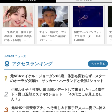
「鬼滅の刃」禰豆子役
ナイツ・塙宣之、You
解散のレペゼンフォッ
女
の声優・鬼頭明里の姿
Tuberヒカルの落語家
クス元リーダー・DJ S
利
にネット騒然 ...
デビュー...
HACHO...
ッ
J-CAST ニュース
アクセスランキング
もっと見る
元NBAマイケル・ジョーダン63歳、体形も変わらず...スター
のオーラダダ漏れ サッカー・ハーランドと最強2ショット
小柳ルミ子「可愛い弟 五郎とデートして来ました」...4歳年
下・野口五郎とステキ2ショット 「40代にしか見えませ
ん！」
元NHK中川安奈アナ、へそ出し＆ド派手巨人ユニ姿で...神ス