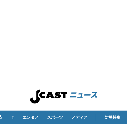
済
IT
エンタメ
スポーツ
メディア
防災特集