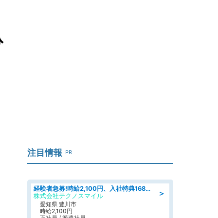
ひ
注目情報
PR
経験者急募!時給2,100円、入社特典168万円の自動車製造業務/トヨタ自動車/tutumi
＞
株式会社テクノスマイル
愛知県 豊川市
時給2,100円
正社員 / 派遣社員