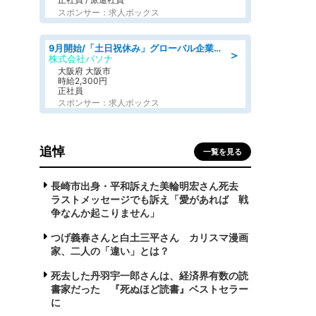
スポンサー：求人ボックス
9月開始/「土日祝休み」グローバル企業での産業保健のお仕事/保健師/高時給/残業なし/服装自由
＞
株式会社パソナ
大阪府 大阪市
時給2,300円
正社員
スポンサー：求人ボックス
追悼
一覧を見る
長崎市出身・平和訴えた美輪明宏さん死去
ラストメッセージでも訴え「愛があれば 戦
争なんか起こりません」
つげ義春さんと白土三平さん カリスマ漫画
家、二人の「違い」とは？
死去した丹羽宇一郎さんは、経済界有数の読
書家だった 『死ぬほど読書』ベストセラー
に