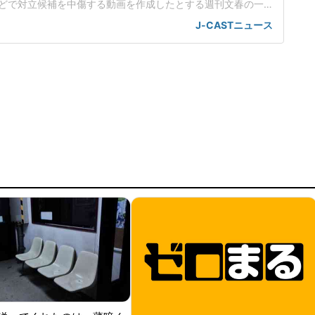
どで対立候補を中傷する動画を作成したとする週刊文春の一
身の見解を示した。この投稿がSNS上で大きな注目を集めて
J-CASTニュース
世界に戻るべき」週刊文春は4月29日付の記事で、25年秋の
に、小泉進次郎衆院議員や林芳正衆院議員を中傷する動画がS
こ