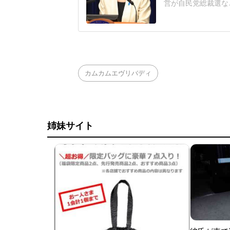
営が自民党総裁選な
連の報道を巡り、自
いる。平野氏「元の
自民党総裁選期間中
NS上に投稿され、
カムカムエヴリバディ
姉妹サイト