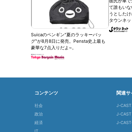
彼氏が車で
て誰もいな
うとしたけれ
タウンネッ
Suicaのペンギン"夏のラッキーバッ
グ"が8月8日に発売。Pensta史上最も
豪華な7点入りだよ~。
コンテンツ
関連サ
社会
J-CAS
政治
J-CAS
経済
J-CA
IT