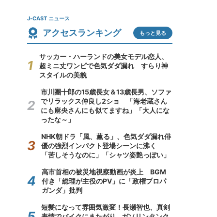
J-CAST ニュース
アクセスランキング
もっと見る
サッカー・ハーランドの美女モデル恋人、
超ミニ丈ワンピで色気ダダ漏れ すらり神
スタイルの美貌
市川團十郎の15歳長女＆13歳長男、ソファ
でリラックス仲良し2ショ 「海老蔵さん
にも麻央さんにも似てますね」「大人にな
ったな～」
NHK朝ドラ「風、薫る」、色気ダダ漏れ俳
優の強烈インパクト登場シーンに沸く
「苦しそうなのに」「シャツ姿艶っぽい」
高市首相の被災地視察動画が炎上 BGM
付き「総理が主役のPV」に「政権プロパ
ガンダ」批判
短髪になって雰囲気激変！長瀬智也、真剣
表情でバイクにまたがり...ガソリンタンク