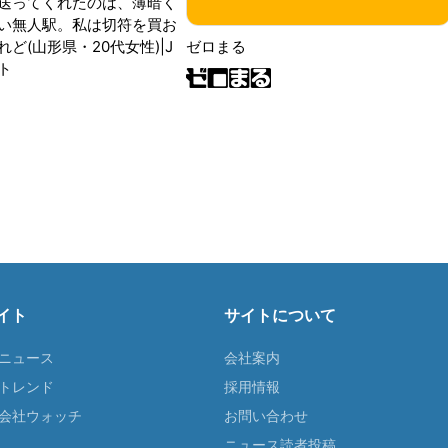
送ってくれたのは、薄暗く
い無人駅。私は切符を買お
ど(山形県・20代女性)|J
ゼロまる
ト
イト
サイトについて
Tニュース
会社案内
Tトレンド
採用情報
ST会社ウォッチ
お問い合わせ
ニュース読者投稿