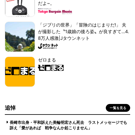
だよ~。
「ジブリの世界」「冒険のはじまりだ!」 夫
が撮影した〝1歳娘の後ろ姿〟が良すぎて...4.
8万人感激|Jタウンネット
ゼロまる
追悼
一覧を見る
長崎市出身・平和訴えた美輪明宏さん死去 ラストメッセージでも
訴え「愛があれば 戦争なんか起こりません」