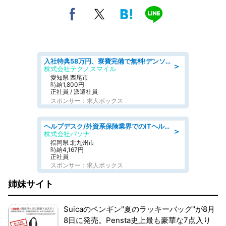
入社特典58万円、寮費完備で無料!デンソーで働こう!自動車工場で小型部品の検査業務 denso aichi
＞
株式会社テクノスマイル
愛知県 西尾市
時給1,800円
正社員 / 派遣社員
スポンサー：求人ボックス
ヘルプデスク/外資系保険業界でのITヘルプデスク業務/駅近/即日勤務可/ヘルプデスク
＞
株式会社パソナ
福岡県 北九州市
時給4,167円
正社員
スポンサー：求人ボックス
姉妹サイト
Suicaのペンギン"夏のラッキーバッグ"が8月
8日に発売。Pensta史上最も豪華な7点入り