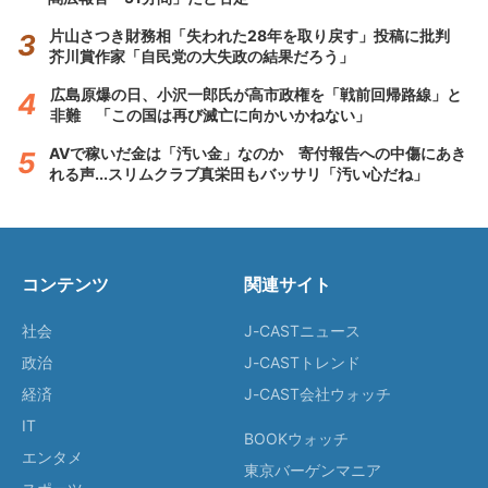
片山さつき財務相「失われた28年を取り戻す」投稿に批判
芥川賞作家「自民党の大失政の結果だろう」
広島原爆の日、小沢一郎氏が高市政権を「戦前回帰路線」と
非難 「この国は再び滅亡に向かいかねない」
AVで稼いだ金は「汚い金」なのか 寄付報告への中傷にあき
れる声...スリムクラブ真栄田もバッサリ「汚い心だね」
コンテンツ
関連サイト
社会
J-CASTニュース
政治
J-CASTトレンド
経済
J-CAST会社ウォッチ
IT
BOOKウォッチ
エンタメ
東京バーゲンマニア