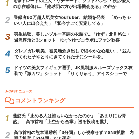
電撃トレードの巨人・リチャード、ソフトバンク・秋広優人
の存在感薄れ...「他球団の方が出場機会ある」の声が
登録者60万超人気美女YouTuber、結婚を発表 「めっちゃ
いい人に出会えた」「私今すごく安定してる」
羽生結弦、美しいブルー基調の衣装で...「ゆず」北川悠仁・
岩沢厚治と3ショット ゆず×ゆづコラボにファン歓喜
ダレノガレ明美、被災地炊き出しで細やかな心遣い...「並ん
でくれた子やとりにきてくれた子にシールを」
ドイツの美女フィギュア選手、JK風制服＆ルーズソックス衣
装で「激カワ」ショット 「りくりゅう」アイスショーで
J-CAST ニュース
コメントランキング
蓮舫氏「止める人は誰もいなかったのか」「あまりにも愕
然」 高市首相「上空から合掌」巡る投稿を批判
高市首相の熊本避難所「3分間」しか視察せず？SNS拡散 内
閣広報官「51分間」だと否定