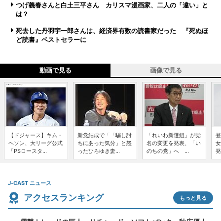
つげ義春さんと白土三平さん カリスマ漫画家、二人の「違い」と
は？
死去した丹羽宇一郎さんは、経済界有数の読書家だった 『死ぬほ
ど読書』ベストセラーに
動画で見る
画像で見る
【ドジャース】キム・
新党結成で「「騙し討
「れいわ新選組」が党
登
ヘソン、大リーグ公式
ちにあった気分」と怒
名の変更を発表、「い
女
「PSロースタ...
ったひろゆき妻...
のちの党」へ ...
発
J-CAST ニュース
アクセスランキング
もっと見る