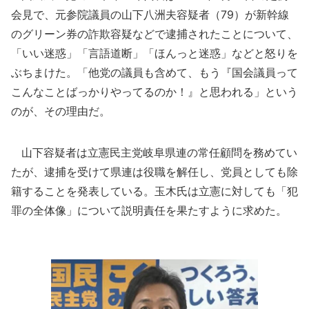
会見で、元参院議員の山下八洲夫容疑者（79）が新幹線
のグリーン券の詐欺容疑などで逮捕されたことについて、
「いい迷惑」「言語道断」「ほんっと迷惑」などと怒りを
ぶちまけた。「他党の議員も含めて、もう『国会議員って
こんなことばっかりやってるのか！』と思われる」という
のが、その理由だ。
山下容疑者は立憲民主党岐阜県連の常任顧問を務めてい
たが、逮捕を受けて県連は役職を解任し、党員としても除
籍することを発表している。玉木氏は立憲に対しても「犯
罪の全体像」について説明責任を果たすように求めた。