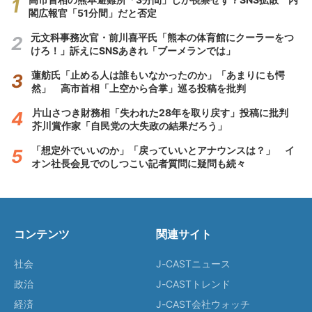
閣広報官「51分間」だと否定
元文科事務次官・前川喜平氏「熊本の体育館にクーラーをつ
けろ！」訴えにSNSあきれ「ブーメランでは」
蓮舫氏「止める人は誰もいなかったのか」「あまりにも愕
然」 高市首相「上空から合掌」巡る投稿を批判
片山さつき財務相「失われた28年を取り戻す」投稿に批判
芥川賞作家「自民党の大失政の結果だろう」
「想定外でいいのか」「戻っていいとアナウンスは？」 イ
オン社長会見でのしつこい記者質問に疑問も続々
コンテンツ
関連サイト
社会
J-CASTニュース
政治
J-CASTトレンド
経済
J-CAST会社ウォッチ