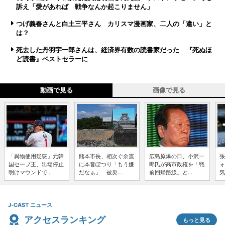
訴え「愛があれば 戦争なんか起こりません」
つげ義春さんと白土三平さん カリスマ漫画家、二人の「違い」と
は？
死去した丹羽宇一郎さんは、経済界有数の読書家だった 『死ぬほ
ど読書』ベストセラーに
動画で見る
画像で見る
「異物使用疑惑」元韓
熊本市長、相次ぐ余震
広島原爆の日、小沢一
張
国セーブ王、出場停止
に本音ぽつり「もう嫌
郎氏が高市政権を「戦
ォ
明けマウンドで...
だなぁ」 被災...
前回帰路線」と...
気
J-CAST ニュース
アクセスランキング
もっと見る