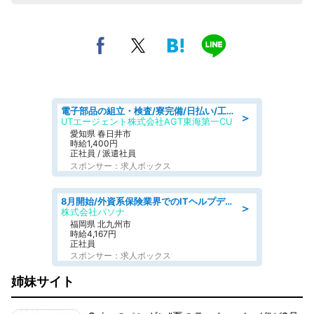
電子部品の組立・検査/寮完備/日払い/工場・製造
＞
UTエージェント株式会社AGT東海第一CU
愛知県 春日井市
時給1,400円
正社員 / 派遣社員
スポンサー：求人ボックス
8月開始/外資系保険業界でのITヘルプデスク業務/駅近/即日勤務可/ヘルプデスク
＞
株式会社パソナ
福岡県 北九州市
時給4,167円
正社員
スポンサー：求人ボックス
姉妹サイト