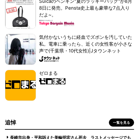
Suicaのペンギン"夏のラッキーバッグ"が8月
8日に発売。Pensta史上最も豪華な7点入り
だよ~。
気付かないうちに経血でズボンを汚していた
私。電車に乗ったら、近くの女性客が小さな
声で(千葉県・10代女性)|Jタウンネット
ゼロまる
追悼
一覧を見る
長崎市出身・平和訴えた美輪明宏さん死去 ラストメッセージでも