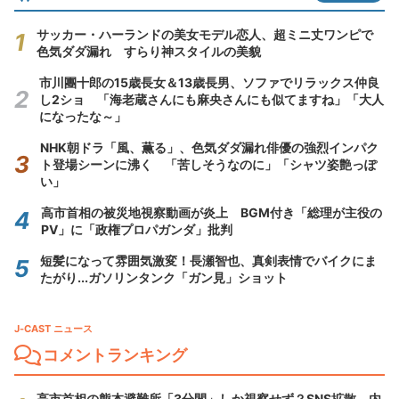
サッカー・ハーランドの美女モデル恋人、超ミニ丈ワンピで
色気ダダ漏れ すらり神スタイルの美貌
市川團十郎の15歳長女＆13歳長男、ソファでリラックス仲良
し2ショ 「海老蔵さんにも麻央さんにも似てますね」「大人
になったな～」
NHK朝ドラ「風、薫る」、色気ダダ漏れ俳優の強烈インパク
ト登場シーンに沸く 「苦しそうなのに」「シャツ姿艶っぽ
い」
高市首相の被災地視察動画が炎上 BGM付き「総理が主役の
PV」に「政権プロパガンダ」批判
短髪になって雰囲気激変！長瀬智也、真剣表情でバイクにま
たがり...ガソリンタンク「ガン見」ショット
J-CAST ニュース
コメントランキング
高市首相の熊本避難所「3分間」しか視察せず？SNS拡散 内