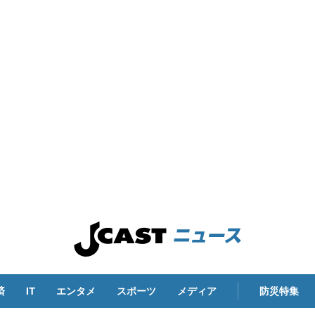
済
IT
エンタメ
スポーツ
メディア
防災特集