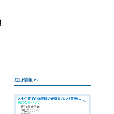
標
注目情報
PR
大手企業での保健師の正職員のお仕事/残業なし/要資格:保健師
＞
株式会社パソナ
愛知県 豊田市
時給2,000円
正社員