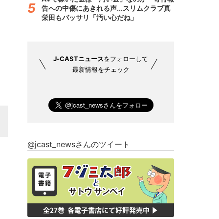
告への中傷にあきれる声...スリムクラブ真
栄田もバッサリ「汚い心だね」
J-CASTニュース
をフォローして
最新情報をチェック
@jcast_newsさんのツイート