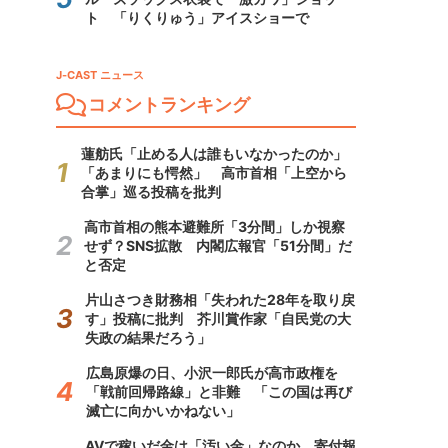
ト 「りくりゅう」アイスショーで
J-CAST ニュース
コメントランキング
蓮舫氏「止める人は誰もいなかったのか」
「あまりにも愕然」 高市首相「上空から
合掌」巡る投稿を批判
高市首相の熊本避難所「3分間」しか視察
せず？SNS拡散 内閣広報官「51分間」だ
と否定
片山さつき財務相「失われた28年を取り戻
す」投稿に批判 芥川賞作家「自民党の大
失政の結果だろう」
広島原爆の日、小沢一郎氏が高市政権を
「戦前回帰路線」と非難 「この国は再び
滅亡に向かいかねない」
AVで稼いだ金は「汚い金」なのか 寄付報