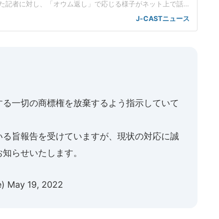
た記者に対し、「オウム返し」で応じる様子がネット上で話
工知能基本計画の改定素案めぐり応酬小野田氏は会見で、人
J-CASTニュース
定素案を決定したことを報告した。話題を集めているのは、
のやり取りだった。男性記者はまず、理化学研究所(理研)が19
いスパコ
する一切の商標権を放棄するよう指示していて
いる旨報告を受けていますが、現状の対応に誠
お知らせいたします。
e)
May 19, 2022