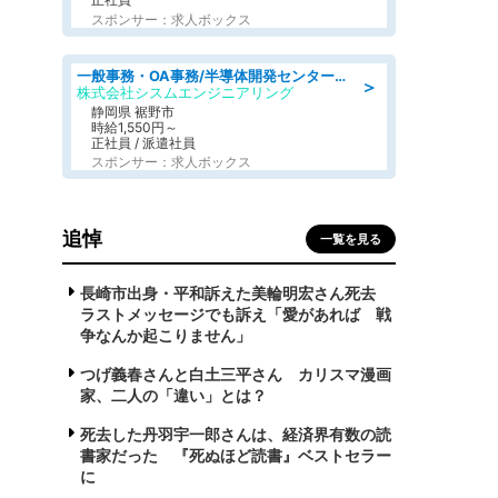
スポンサー：求人ボックス
一般事務・OA事務/半導体開発センター内で事務&軽作業スタッフ、募集
＞
株式会社シスムエンジニアリング
静岡県 裾野市
時給1,550円～
正社員 / 派遣社員
スポンサー：求人ボックス
追悼
一覧を見る
長崎市出身・平和訴えた美輪明宏さん死去
ラストメッセージでも訴え「愛があれば 戦
争なんか起こりません」
つげ義春さんと白土三平さん カリスマ漫画
家、二人の「違い」とは？
死去した丹羽宇一郎さんは、経済界有数の読
書家だった 『死ぬほど読書』ベストセラー
に