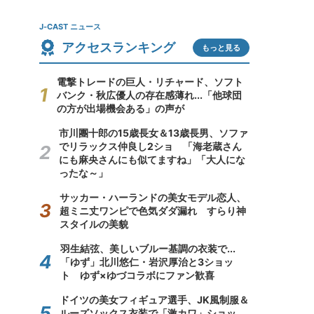
J-CAST ニュース
アクセスランキング
もっと見る
電撃トレードの巨人・リチャード、ソフト
バンク・秋広優人の存在感薄れ...「他球団
の方が出場機会ある」の声が
市川團十郎の15歳長女＆13歳長男、ソファ
でリラックス仲良し2ショ 「海老蔵さん
にも麻央さんにも似てますね」「大人にな
ったな～」
サッカー・ハーランドの美女モデル恋人、
超ミニ丈ワンピで色気ダダ漏れ すらり神
スタイルの美貌
羽生結弦、美しいブルー基調の衣装で...
「ゆず」北川悠仁・岩沢厚治と3ショッ
ト ゆず×ゆづコラボにファン歓喜
ドイツの美女フィギュア選手、JK風制服＆
ルーズソックス衣装で「激カワ」ショッ