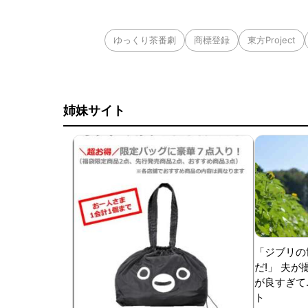
ゆっくり茶番劇
商標登録
東方Project
姉妹サイト
「ジブリの
だ!」 夫
が良すぎて.
ト