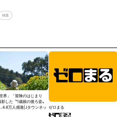
柚葉
世界」「冒険のはじまり
が撮影した〝1歳娘の後ろ姿〟
ゼロまる
..4.8万人感激|Jタウンネッ