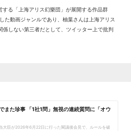
営する「上海アリス幻樂団」が展開する作品群
派生した動画ジャンルであり、柚葉さんは上海アリス
関係しない第三者だとして、ツイッター上で批判
でまた珍事 「1社1問」無視の連続質問に「オウ
当大臣が2026年6月22日に行った閣議後会見で、ルールを破