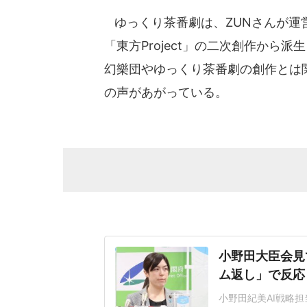
ゆっくり茶番劇は、ZUNさんが運
「東方Project」の二次創作から
幻樂団やゆっくり茶番劇の創作とは
の声があがっている。
小野田大臣会見
ム返し」で反応
小野田紀美AI戦略担