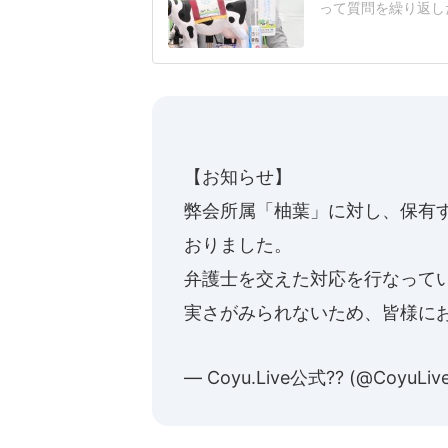
って質問を繰り返し
題となっている。人
工知能基本計画の改
その後の質疑応答で
日に公開した「新し
【お知らせ】
弊会所属「柚葉」に対し、保有
おりました。
弁護士を交えた対応を行なって
実さがみられないため、皆様に
— Coyu.Live公式?? (@CoyuLiv