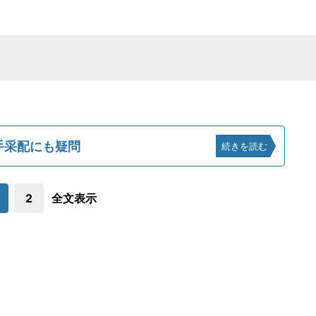
手采配にも疑問
続きを読む
2
全文表示