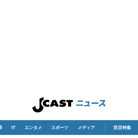
済
IT
エンタメ
スポーツ
メディア
防災特集