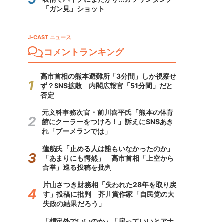
「ガン見」ショット
J-CAST ニュース
コメントランキング
高市首相の熊本避難所「3分間」しか視察せ
ず？SNS拡散 内閣広報官「51分間」だと
否定
元文科事務次官・前川喜平氏「熊本の体育
館にクーラーをつけろ！」訴えにSNSあき
れ「ブーメランでは」
蓮舫氏「止める人は誰もいなかったのか」
「あまりにも愕然」 高市首相「上空から
合掌」巡る投稿を批判
片山さつき財務相「失われた28年を取り戻
す」投稿に批判 芥川賞作家「自民党の大
失政の結果だろう」
「想定外でいいのか」「戻っていいとアナ