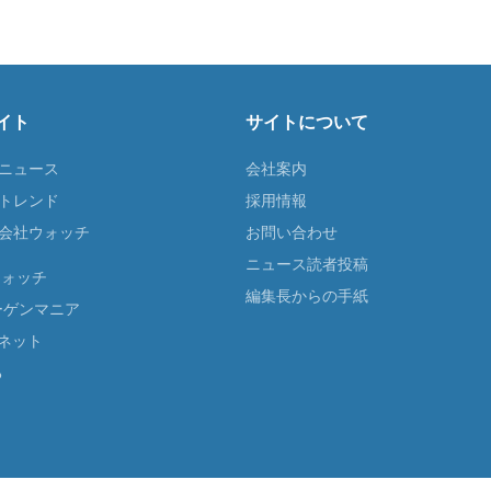
イト
サイトについて
Tニュース
会社案内
Tトレンド
採用情報
ST会社ウォッチ
お問い合わせ
ニュース読者投稿
ウォッチ
編集長からの手紙
ーゲンマニア
ネット
る