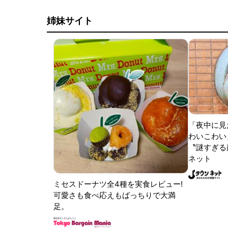
姉妹サイト
「夜中に見
わいこわい
〝謎すぎる顔
ネット
ミセスドーナツ全4種を実食レビュー!
可愛さも食べ応えもばっちりで大満
足。