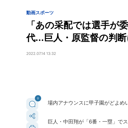
動画
スポーツ
「あの采配では選手が委
代...巨人・原監督の判
2022.07.14 13:32
0
場内アナウンスに甲子園がどよめ
巨人・中田翔が「6番・一塁」でスタ