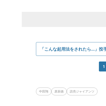
「こんな起用法をされたら...」投
1
中田翔
原辰徳
読売ジャイアンツ