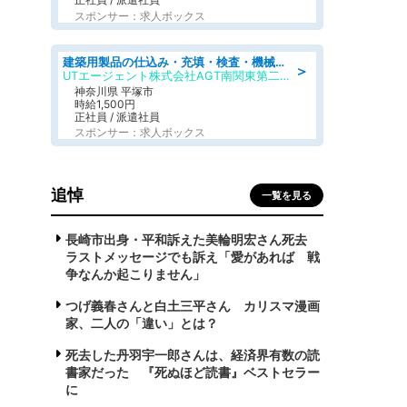
スポンサー：求人ボックス
建築用製品の仕込み・充填・検査・機械操作/寮完備/日払い/工場・製造
＞
UTエージェント株式会社AGT南関東第二CU
神奈川県 平塚市
時給1,500円
正社員 / 派遣社員
スポンサー：求人ボックス
追悼
一覧を見る
長崎市出身・平和訴えた美輪明宏さん死去
ラストメッセージでも訴え「愛があれば 戦
争なんか起こりません」
つげ義春さんと白土三平さん カリスマ漫画
家、二人の「違い」とは？
死去した丹羽宇一郎さんは、経済界有数の読
書家だった 『死ぬほど読書』ベストセラー
に