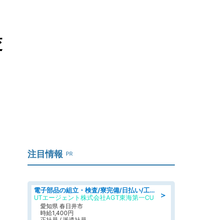
交
注目情報
PR
電子部品の組立・検査/寮完備/日払い/工場・製造
＞
UTエージェント株式会社AGT東海第一CU
愛知県 春日井市
時給1,400円
正社員 / 派遣社員