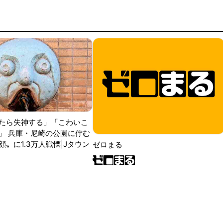
たら失神する」「こわいこ
」 兵庫・尼崎の公園に佇む
〟に1.3万人戦慄|Jタウン
ゼロまる