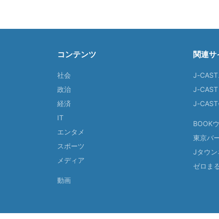
コンテンツ
関連サ
社会
J-CAS
政治
J-CAS
経済
J-CA
IT
BOOK
エンタメ
東京バ
スポーツ
Jタウン
メディア
ゼロま
動画