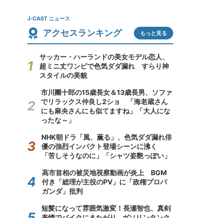
J-CAST ニュース
アクセスランキング
もっと見る
サッカー・ハーランドの美女モデル恋人、
超ミニ丈ワンピで色気ダダ漏れ すらり神
スタイルの美貌
市川團十郎の15歳長女＆13歳長男、ソファ
でリラックス仲良し2ショ 「海老蔵さん
にも麻央さんにも似てますね」「大人にな
ったな～」
NHK朝ドラ「風、薫る」、色気ダダ漏れ俳
優の強烈インパクト登場シーンに沸く
「苦しそうなのに」「シャツ姿艶っぽい」
高市首相の被災地視察動画が炎上 BGM
付き「総理が主役のPV」に「政権プロパ
ガンダ」批判
短髪になって雰囲気激変！長瀬智也、真剣
表情でバイクにまたがり...ガソリンタンク