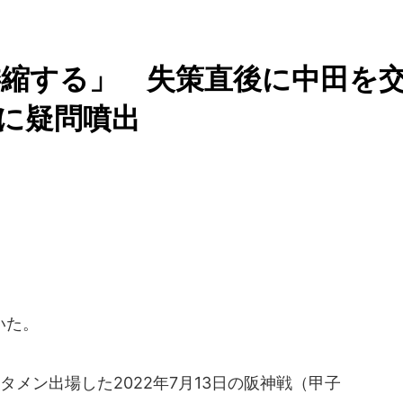
縮する」 失策直後に中田を
断に疑問噴出
いた。
メン出場した2022年7月13日の阪神戦（甲子