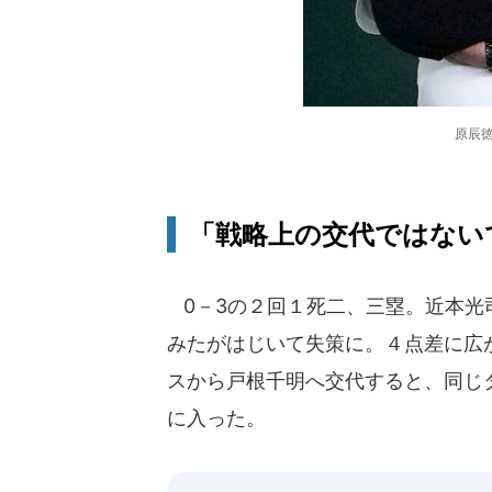
原辰徳
「戦略上の交代ではない
0－3の２回１死二、三塁。近本光
みたがはじいて失策に。４点差に広
スから戸根千明へ交代すると、同じ
に入った。