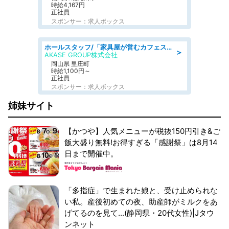
時給4,167円
正社員
スポンサー：求人ボックス
ホールスタッフ/「家具屋が営むカフェスタッフ!」週2日～OK!嬉しいまかない付き/岡山県/浅口郡里庄町
＞
AKASE GROUP株式会社
岡山県 里庄町
時給1,100円～
正社員
スポンサー：求人ボックス
姉妹サイト
【かつや】人気メニューが税抜150円引き&ご
飯大盛り無料!お得すぎる「感謝祭」は8月14
日まで開催中。
「多指症」で生まれた娘と、受け止められな
い私。産後初めての夜、助産師がミルクをあ
げてるのを見て...(静岡県・20代女性)|Jタウ
ンネット