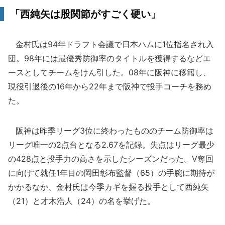
「西純矢は股関節がすごく硬い」
金村氏は94年ドラフト会議で日本ハムに1位指名され入
団。98年には最優秀防御率のタイトルを獲得するなどエ
ースとしてチームをけん引した。08年に阪神に移籍し、
現役引退後の16年から22年まで阪神で投手コーチを務め
た。
阪神は昨季リーグ3位に終わったもののチーム防御率は
リーグ唯一の2点台となる2.67を記録。失点はリーグ最少
の428点と投手力の高さを示したシーズンだった。V奪回
に向けて就任1年目の岡田彰布監督（65）の手腕に期待が
かかるなか、金村氏は今季カギを握る投手として西純矢
（21）と才木浩人（24）の名を挙げた。