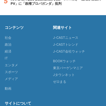
PV」に「政権プロパガンダ」批判
コンテンツ
関連サイト
社会
J-CASTニュース
政治
J-CASTトレンド
経済
J-CAST会社ウォッチ
IT
BOOKウォッチ
エンタメ
東京バーゲンマニア
スポーツ
Jタウンネット
メディア
ゼロまる
動画
サイトについて