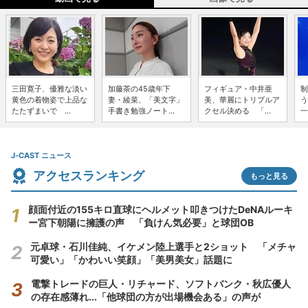
三田寛子、優雅な淡い
加藤茶の45歳年下
フィギュア・中井亜
制
黄色の着物姿で上品な
妻・綾菜、「美文字」
美、華麗にトリプルア
う
たたずまいで ...
手書き勉強ノート...
クセル決める 「...
一
J-CAST ニュース
アクセスランキング
もっと見る
顔面付近の155キロ直球にヘルメット叩きつけたDeNAルーキ
ー宮下朝陽に擁護の声 「負けん気必要」と球団OB
元卓球・石川佳純、イケメン陸上選手と2ショット 「メチャ
可愛い」「かわいい笑顔」「美男美女」話題に
電撃トレードの巨人・リチャード、ソフトバンク・秋広優人
の存在感薄れ...「他球団の方が出場機会ある」の声が