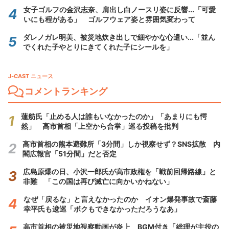
女子ゴルフの金沢志奈、肩出し白ノースリ姿に反響...「可愛
いにも程がある」 ゴルフウェア姿と雰囲気変わって
ダレノガレ明美、被災地炊き出しで細やかな心遣い...「並ん
でくれた子やとりにきてくれた子にシールを」
J-CAST ニュース
コメントランキング
蓮舫氏「止める人は誰もいなかったのか」「あまりにも愕
然」 高市首相「上空から合掌」巡る投稿を批判
高市首相の熊本避難所「3分間」しか視察せず？SNS拡散 内
閣広報官「51分間」だと否定
広島原爆の日、小沢一郎氏が高市政権を「戦前回帰路線」と
非難 「この国は再び滅亡に向かいかねない」
なぜ「戻るな」と言えなかったのか イオン爆発事故で斎藤
幸平氏も逡巡「ボクもできなかっただろうなあ」
高市首相の被災地視察動画が炎上 BGM付き「総理が主役の