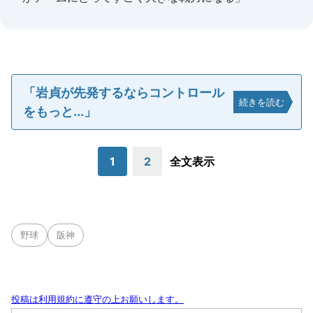
「岩貞が先発するならコントロール
続きを読む
をもっと...」
1
2
全文表示
野球
阪神