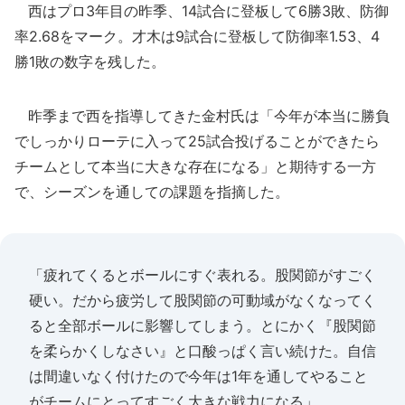
西はプロ3年目の昨季、14試合に登板して6勝3敗、防御
率2.68をマーク。才木は9試合に登板して防御率1.53、4
勝1敗の数字を残した。
昨季まで西を指導してきた金村氏は「今年が本当に勝負
でしっかりローテに入って25試合投げることができたら
チームとして本当に大きな存在になる」と期待する一方
で、シーズンを通しての課題を指摘した。
「疲れてくるとボールにすぐ表れる。股関節がすごく
硬い。だから疲労して股関節の可動域がなくなってく
ると全部ボールに影響してしまう。とにかく『股関節
を柔らかくしなさい』と口酸っぱく言い続けた。自信
は間違いなく付けたので今年は1年を通してやること
がチームにとってすごく大きな戦力になる」