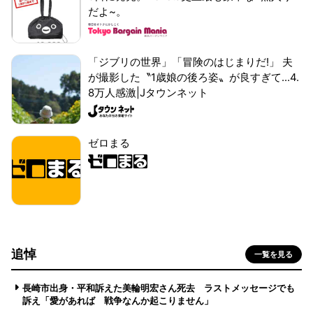
だよ~。
「ジブリの世界」「冒険のはじまりだ!」 夫
が撮影した〝1歳娘の後ろ姿〟が良すぎて...4.
8万人感激|Jタウンネット
ゼロまる
追悼
一覧を見る
長崎市出身・平和訴えた美輪明宏さん死去 ラストメッセージでも
訴え「愛があれば 戦争なんか起こりません」