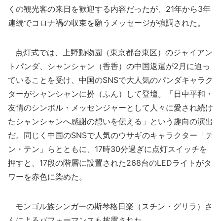
くの観光客の来日を歓迎する内容だったが、21年から3年
連続でコロナ禍の収束を願うメッセージが強調された。
点灯式では、上野動物園（東京都台東区）のジャイアン
トパンダ、シャンシャン（香香）の中国返還が2月に迫っ
ていることを受け、中国のSNSで大人気のパンダキャラク
ターがシャンシャンに扮（ふん）して登壇。「日中平和・
友情のシンボル・メッセンジャーとして人々に愛され続け
たシャンシャンへ感謝の想いを伝える」という趣向の演出
だ。同じく中国のSNSで人気のウサギのキャラクター「テ
ン・テン」らとともに、17時30分過ぎに点灯スイッチを
押すと、17段の階層に設置された268台のLEDライトがタ
ワーを赤色に染めた。
モンゴル族シンガーの斯琴格日楽（スチン・グリラ）さ
んによるパフォーマンスも披露された。