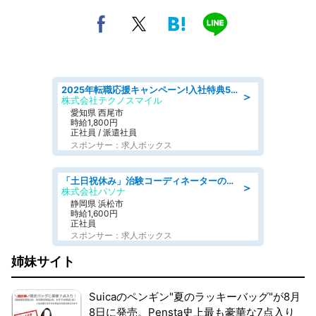
2025年転職応援キャンペーン!入社特典58万円/デンソーで働こう!自動車工場で小型部品の検査業務 denso aichi
＞
株式会社テクノスマイル
愛知県 西尾市
時給1,800円
正社員 / 派遣社員
スポンサー：求人ボックス
「土日祝休み」治験コーディネーターのお仕事/未経験OK
＞
株式会社パソナ
静岡県 浜松市
時給1,600円
正社員
スポンサー：求人ボックス
姉妹サイト
Suicaのペンギン"夏のラッキーバッグ"が8月
8日に発売。Pensta史上最も豪華な7点入り