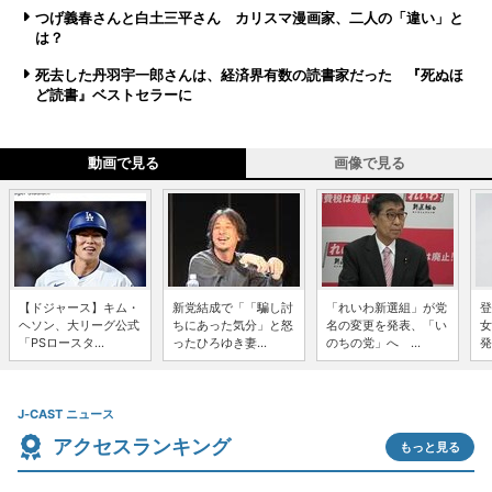
つげ義春さんと白土三平さん カリスマ漫画家、二人の「違い」と
は？
死去した丹羽宇一郎さんは、経済界有数の読書家だった 『死ぬほ
ど読書』ベストセラーに
動画で見る
画像で見る
【ドジャース】キム・
新党結成で「「騙し討
「れいわ新選組」が党
登
ヘソン、大リーグ公式
ちにあった気分」と怒
名の変更を発表、「い
女
「PSロースタ...
ったひろゆき妻...
のちの党」へ ...
発
J-CAST ニュース
アクセスランキング
もっと見る