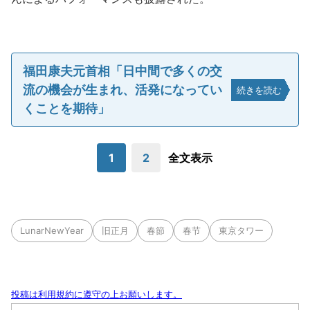
福田康夫元首相「日中間で多くの交
流の機会が生まれ、活発になってい
続きを読む
くことを期待」
1
2
全文表示
LunarNewYear
旧正月
春節
春节
東京タワー