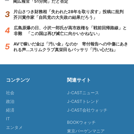
閣広報官「51分間」だと否定
片山さつき財務相「失われた28年を取り戻す」投稿に批判
芥川賞作家「自民党の大失政の結果だろう」
広島原爆の日、小沢一郎氏が高市政権を「戦前回帰路線」と
非難 「この国は再び滅亡に向かいかねない」
AVで稼いだ金は「汚い金」なのか 寄付報告への中傷にあき
れる声...スリムクラブ真栄田もバッサリ「汚い心だね」
コンテンツ
関連サイト
社会
J-CASTニュース
政治
J-CASTトレンド
経済
J-CAST会社ウォッチ
IT
BOOKウォッチ
エンタメ
東京バーゲンマニア