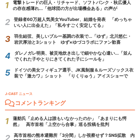
電撃トレードの巨人・リチャード、ソフトバンク・秋広優人
の存在感薄れ...「他球団の方が出場機会ある」の声が
登録者60万超人気美女YouTuber、結婚を発表 「めっちゃ
いい人に出会えた」「私今すごく安定してる」
羽生結弦、美しいブルー基調の衣装で...「ゆず」北川悠仁・
岩沢厚治と3ショット ゆず×ゆづコラボにファン歓喜
ダレノガレ明美、被災地炊き出しで細やかな心遣い...「並ん
でくれた子やとりにきてくれた子にシールを」
ドイツの美女フィギュア選手、JK風制服＆ルーズソックス衣
装で「激カワ」ショット 「りくりゅう」アイスショーで
J-CAST ニュース
コメントランキング
蓮舫氏「止める人は誰もいなかったのか」「あまりにも愕
然」 高市首相「上空から合掌」巡る投稿を批判
高市首相の熊本避難所「3分間」しか視察せず？SNS拡散 内