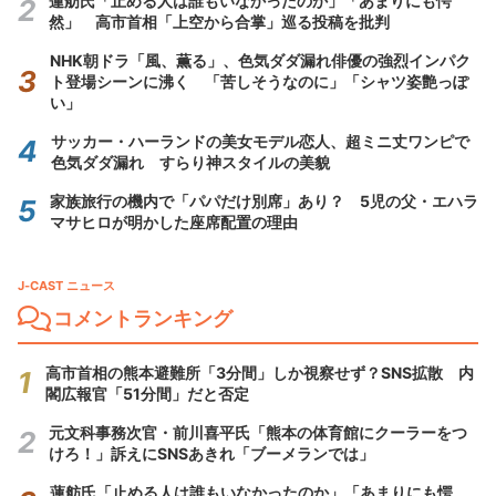
蓮舫氏「止める人は誰もいなかったのか」「あまりにも愕
然」 高市首相「上空から合掌」巡る投稿を批判
NHK朝ドラ「風、薫る」、色気ダダ漏れ俳優の強烈インパク
ト登場シーンに沸く 「苦しそうなのに」「シャツ姿艶っぽ
い」
サッカー・ハーランドの美女モデル恋人、超ミニ丈ワンピで
色気ダダ漏れ すらり神スタイルの美貌
家族旅行の機内で「パパだけ別席」あり？ 5児の父・エハラ
マサヒロが明かした座席配置の理由
J-CAST ニュース
コメントランキング
高市首相の熊本避難所「3分間」しか視察せず？SNS拡散 内
閣広報官「51分間」だと否定
元文科事務次官・前川喜平氏「熊本の体育館にクーラーをつ
けろ！」訴えにSNSあきれ「ブーメランでは」
蓮舫氏「止める人は誰もいなかったのか」「あまりにも愕