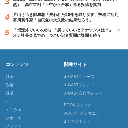
然」 高市首相「上空から合掌」巡る投稿を批判
片山さつき財務相「失われた28年を取り戻す」投稿に批判
芥川賞作家「自民党の大失政の結果だろう」
「想定外でいいのか」「戻っていいとアナウンスは？」 イ
オン社長会見でのしつこい記者質問に疑問も続々
コンテンツ
関連サイト
社会
J-CASTニュース
政治
J-CASTトレンド
経済
J-CAST会社ウォッチ
IT
BOOKウォッチ
エンタメ
東京バーゲンマニア
スポーツ
Jタウンネット
メディア