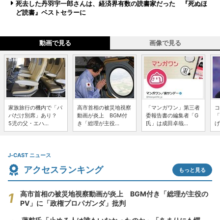
死去した丹羽宇一郎さんは、経済界有数の読書家だった 『死ぬほ
ど読書』ベストセラーに
動画で見る
画像で見る
家族旅行の機内で「パ
高市首相の被災地視察
「マンガワン」第三者
コ
パだけ別席」あり？
動画が炎上 BGM付
委報告書の編集者「G
「
5児の父・エハ...
き「総理が主役...
氏」は成田卓哉...
げ
J-CAST ニュース
アクセスランキング
もっと見る
高市首相の被災地視察動画が炎上 BGM付き「総理が主役の
PV」に「政権プロパガンダ」批判