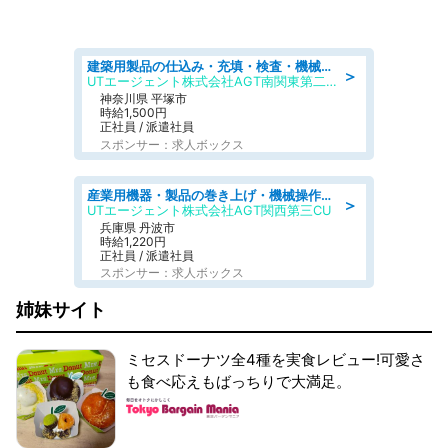
建築用製品の仕込み・充填・検査・機械操作/寮完備/日払い/工場・製造
＞
UTエージェント株式会社AGT南関東第二CU
神奈川県 平塚市
時給1,500円
正社員 / 派遣社員
スポンサー：求人ボックス
産業用機器・製品の巻き上げ・機械操作・材料補充/寮完備/日勤/日払い/工場・製造
＞
UTエージェント株式会社AGT関西第三CU
兵庫県 丹波市
時給1,220円
正社員 / 派遣社員
スポンサー：求人ボックス
姉妹サイト
ミセスドーナツ全4種を実食レビュー!可愛さ
も食べ応えもばっちりで大満足。