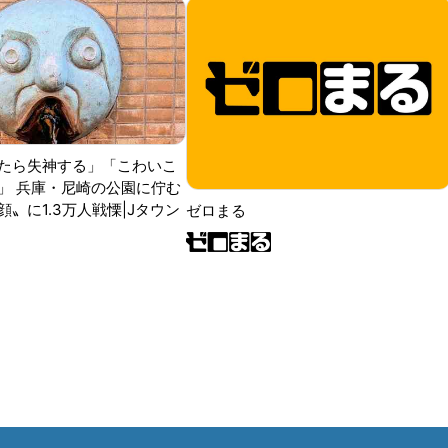
たら失神する」「こわいこ
」 兵庫・尼崎の公園に佇む
〟に1.3万人戦慄|Jタウン
ゼロまる