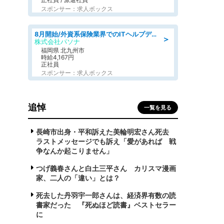
スポンサー：求人ボックス
8月開始/外資系保険業界でのITヘルプデスク業務/駅近/即日勤務可/ヘルプデスク
＞
株式会社パソナ
福岡県 北九州市
時給4,167円
正社員
スポンサー：求人ボックス
追悼
一覧を見る
長崎市出身・平和訴えた美輪明宏さん死去
ラストメッセージでも訴え「愛があれば 戦
争なんか起こりません」
つげ義春さんと白土三平さん カリスマ漫画
家、二人の「違い」とは？
死去した丹羽宇一郎さんは、経済界有数の読
書家だった 『死ぬほど読書』ベストセラー
に