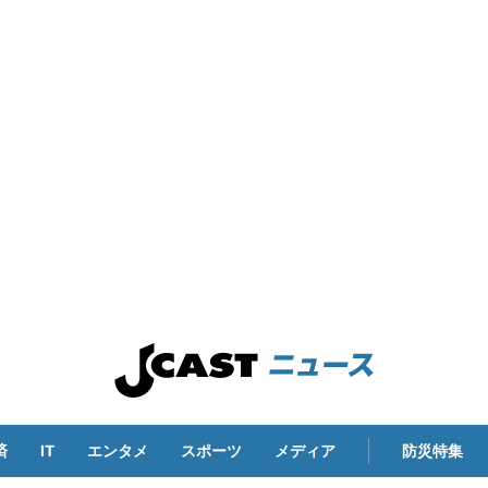
済
IT
エンタメ
スポーツ
メディア
防災特集