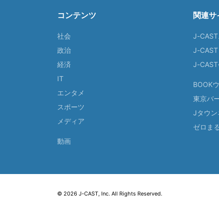
コンテンツ
関連サ
社会
J-CAS
政治
J-CAS
経済
J-CA
IT
BOOK
エンタメ
東京バ
スポーツ
Jタウン
メディア
ゼロま
動画
© 2026 J-CAST, Inc. All Rights Reserved.