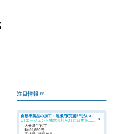
郎
注目情報
PR
自動車製品の加工・運搬/寮完備/日払い/工場・製造
＞
UTエージェント株式会社AGT西日本第二CU
大分県 宇佐市
時給1,550円
正社員 / 派遣社員