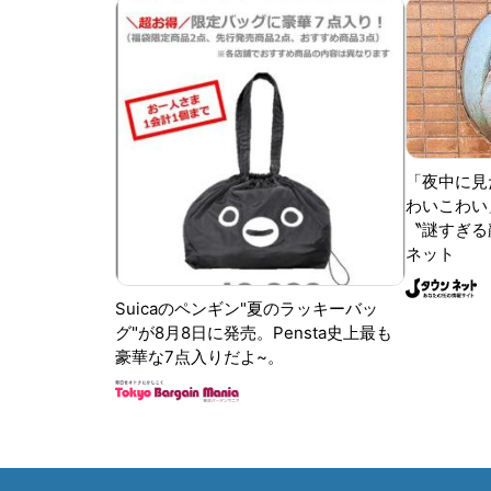
「夜中に見
わいこわい
〝謎すぎる顔
ネット
Suicaのペンギン"夏のラッキーバッ
グ"が8月8日に発売。Pensta史上最も
豪華な7点入りだよ~。