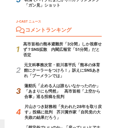
「ガン見」ショット
J-CAST ニュース
コメントランキング
高市首相の熊本避難所「3分間」しか視察せ
ず？SNS拡散 内閣広報官「51分間」だと
否定
元文科事務次官・前川喜平氏「熊本の体育
館にクーラーをつけろ！」訴えにSNSあき
れ「ブーメランでは」
蓮舫氏「止める人は誰もいなかったのか」
「あまりにも愕然」 高市首相「上空から
合掌」巡る投稿を批判
片山さつき財務相「失われた28年を取り戻
す」投稿に批判 芥川賞作家「自民党の大
失政の結果だろう」
「想定外でいいのか」「戻っていいとアナ