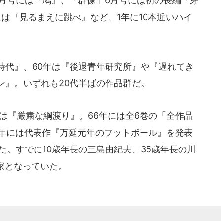
3月号には『鳩』、「群像」6月号には初の長編『芽
は『見るまえに跳べ』など、1年に10本近いハイ
時代』、60年は『後退青年研究所』や『遅れてき
ン』。いずれも20代半ばの作品群だ。
は『厳粛な綱渡り』。66年には全6巻の「全作品
7年には代表作『万延元年のフットボール』を発表
た。すでに10歳年長の三島由紀夫、35歳年長の川
家となっていた。