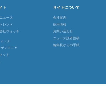
イト
サイトについて
Tニュース
会社案内
Tトレンド
採用情報
ST会社ウォッチ
お問い合わせ
ニュース読者投稿
ウォッチ
編集長からの手紙
ーゲンマニア
ネット
る