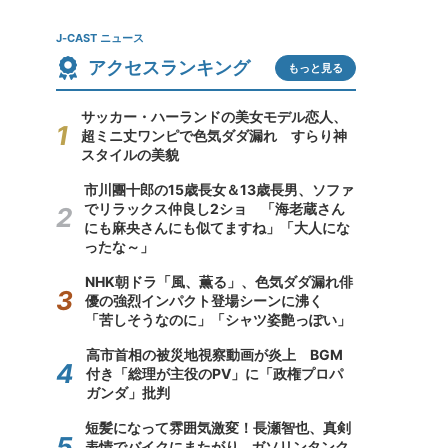
J-CAST ニュース
アクセスランキング
もっと見る
サッカー・ハーランドの美女モデル恋人、
超ミニ丈ワンピで色気ダダ漏れ すらり神
スタイルの美貌
市川團十郎の15歳長女＆13歳長男、ソファ
でリラックス仲良し2ショ 「海老蔵さん
にも麻央さんにも似てますね」「大人にな
ったな～」
NHK朝ドラ「風、薫る」、色気ダダ漏れ俳
優の強烈インパクト登場シーンに沸く
「苦しそうなのに」「シャツ姿艶っぽい」
高市首相の被災地視察動画が炎上 BGM
付き「総理が主役のPV」に「政権プロパ
ガンダ」批判
短髪になって雰囲気激変！長瀬智也、真剣
表情でバイクにまたがり...ガソリンタンク