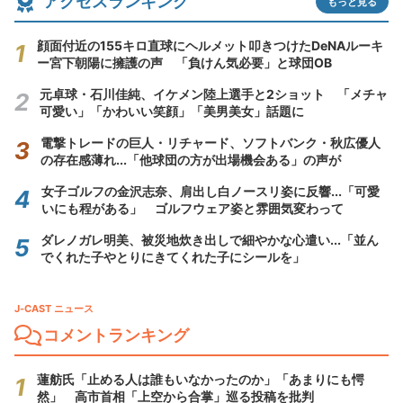
アクセスランキング
もっと見る
顔面付近の155キロ直球にヘルメット叩きつけたDeNAルーキ
ー宮下朝陽に擁護の声 「負けん気必要」と球団OB
元卓球・石川佳純、イケメン陸上選手と2ショット 「メチャ
可愛い」「かわいい笑顔」「美男美女」話題に
電撃トレードの巨人・リチャード、ソフトバンク・秋広優人
の存在感薄れ...「他球団の方が出場機会ある」の声が
女子ゴルフの金沢志奈、肩出し白ノースリ姿に反響...「可愛
いにも程がある」 ゴルフウェア姿と雰囲気変わって
ダレノガレ明美、被災地炊き出しで細やかな心遣い...「並ん
でくれた子やとりにきてくれた子にシールを」
J-CAST ニュース
コメントランキング
蓮舫氏「止める人は誰もいなかったのか」「あまりにも愕
然」 高市首相「上空から合掌」巡る投稿を批判