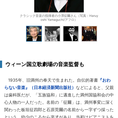
クラシック音楽の指揮者の小澤征爾さん（写真：Haruy
oshi Yamaguchi/アフロ）
ウィーン国立歌劇場の音楽監督も
1935年、旧満州の奉天で生まれた。自伝的著書
『おわ
らない音楽』（日本経済新聞出版社）
などによると、父親
は歯科医だが、「五族協和」に邁進した満州国協和会の中
心人物の一人だった。名前の「征爾」は、満州事変に深く
関わった板垣征四郎と石原莞爾の名前から一字ずつ採った
という。幼少のころから楽才があり、当初はピアニストを