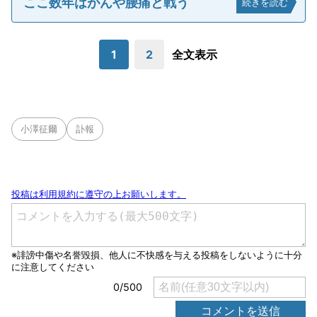
ここ数年はがんや腰痛と戦う
続きを読む
1
2
全文表示
小澤征爾
訃報