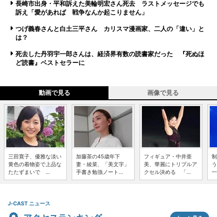
長崎市出身・平和訴えた美輪明宏さん死去 ラストメッセージでも
訴え「愛があれば 戦争なんか起こりません」
つげ義春さんと白土三平さん カリスマ漫画家、二人の「違い」と
は？
死去した丹羽宇一郎さんは、経済界有数の読書家だった 『死ぬほ
ど読書』ベストセラーに
動画で見る
画像で見る
三田寛子、優雅な淡い
加藤茶の45歳年下
フィギュア・中井亜
制
黄色の着物姿で上品な
妻・綾菜、「美文字」
美、華麗にトリプルア
う
たたずまいで ...
手書き勉強ノート...
クセル決める 「...
一
J-CAST ニュース