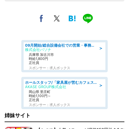
09月開始/総合設備会社での営業・事務のお仕事/車通勤可/賞与あり/営業/営業事務
＞
株式会社パソナ
兵庫県 加古川市
時給1,800円
正社員
スポンサー：求人ボックス
ホールスタッフ/「家具屋が営むカフェスタッフ!」週2日～OK!嬉しいまかない付き/岡山県/浅口郡里庄町
＞
AKASE GROUP株式会社
岡山県 里庄町
時給1,100円～
正社員
スポンサー：求人ボックス
姉妹サイト