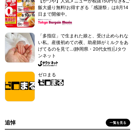
【かつや】人気メニューが税抜150円引き&ご
飯大盛り無料!お得すぎる「感謝祭」は8月14
日まで開催中。
「多指症」で生まれた娘と、受け止められな
い私。産後初めての夜、助産師がミルクをあ
げてるのを見て...(静岡県・20代女性)|Jタウ
ンネット
ゼロまる
追悼
一覧を見る