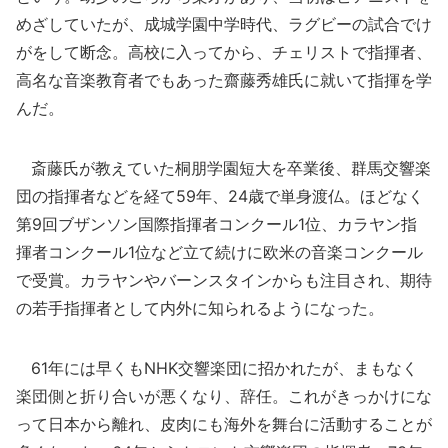
めざしていたが、成城学園中学時代、ラグビーの試合でけ
がをして断念。高校に入ってから、チェリストで指揮者、
高名な音楽教育者でもあった齋藤秀雄氏に就いて指揮を学
んだ。
斎藤氏が教えていた桐朋学園短大を卒業後、群馬交響楽
団の指揮者などを経て59年、24歳で単身渡仏。ほどなく
第9回ブザンソン国際指揮者コンクール1位、カラヤン指
揮者コンクール1位など立て続けに欧米の音楽コンクール
で受賞。カラヤンやバーンスタインからも注目され、期待
の若手指揮者として内外に知られるようになった。
61年には早くもNHK交響楽団に招かれたが、まもなく
楽団側と折り合いが悪くなり、辞任。これがきっかけにな
って日本から離れ、皮肉にも海外を舞台に活動することが