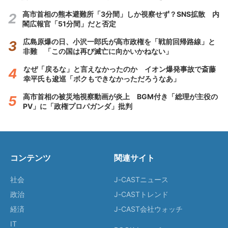
高市首相の熊本避難所「3分間」しか視察せず？SNS拡散 内
閣広報官「51分間」だと否定
広島原爆の日、小沢一郎氏が高市政権を「戦前回帰路線」と
非難 「この国は再び滅亡に向かいかねない」
なぜ「戻るな」と言えなかったのか イオン爆発事故で斎藤
幸平氏も逡巡「ボクもできなかっただろうなあ」
高市首相の被災地視察動画が炎上 BGM付き「総理が主役の
PV」に「政権プロパガンダ」批判
コンテンツ
関連サイト
社会
J-CASTニュース
政治
J-CASTトレンド
経済
J-CAST会社ウォッチ
IT