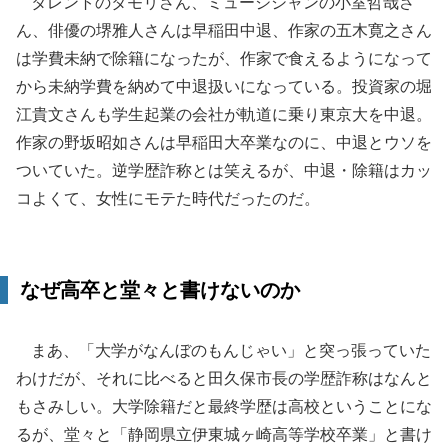
タレントのタモリさん、ミュージシャンの小室哲哉さ
ん、俳優の堺雅人さんは早稲田中退、作家の五木寛之さん
は学費未納で除籍になったが、作家で食えるようになって
から未納学費を納めて中退扱いになっている。投資家の堀
江貴文さんも学生起業の会社が軌道に乗り東京大を中退。
作家の野坂昭如さんは早稲田大卒業なのに、中退とウソを
ついていた。逆学歴詐称とは笑えるが、中退・除籍はカッ
コよくて、女性にモテた時代だったのだ。
なぜ高卒と堂々と書けないのか
まあ、「大学がなんぼのもんじゃい」と突っ張っていた
わけだが、それに比べると田久保市長の学歴詐称はなんと
もさみしい。大学除籍だと最終学歴は高校ということにな
るが、堂々と「静岡県立伊東城ヶ崎高等学校卒業」と書け