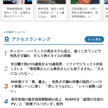
「異物使用疑惑」元韓
熊本市長、相次ぐ余震
広島原爆の日、小沢一
張
国セーブ王、出場停止
に本音ぽつり「もう嫌
郎氏が高市政権を「戦
ォ
明けマウンドで...
だなぁ」 被災...
前回帰路線」と...
気
J-CAST ニュース
アクセスランキング
もっと見る
サッカー・ハーランドの美女モデル恋人、超ミニ丈ワンピで
色気ダダ漏れ すらり神スタイルの美貌
市川團十郎の15歳長女＆13歳長男、ソファでリラックス仲良
し2ショ 「海老蔵さんにも麻央さんにも似てますね」「大人
になったな～」
NHK朝ドラ「風、薫る」、色気ダダ漏れ俳優の強烈インパク
ト登場シーンに沸く 「苦しそうなのに」「シャツ姿艶っぽ
い」
高市首相の被災地視察動画が炎上 BGM付き「総理が主役の
PV」に「政権プロパガンダ」批判