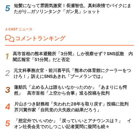
短髪になって雰囲気激変！長瀬智也、真剣表情でバイクにま
たがり...ガソリンタンク「ガン見」ショット
J-CAST ニュース
コメントランキング
高市首相の熊本避難所「3分間」しか視察せず？SNS拡散 内
閣広報官「51分間」だと否定
元文科事務次官・前川喜平氏「熊本の体育館にクーラーをつ
けろ！」訴えにSNSあきれ「ブーメランでは」
蓮舫氏「止める人は誰もいなかったのか」「あまりにも愕
然」 高市首相「上空から合掌」巡る投稿を批判
片山さつき財務相「失われた28年を取り戻す」投稿に批判
芥川賞作家「自民党の大失政の結果だろう」
「想定外でいいのか」「戻っていいとアナウンスは？」 イ
オン社長会見でのしつこい記者質問に疑問も続々