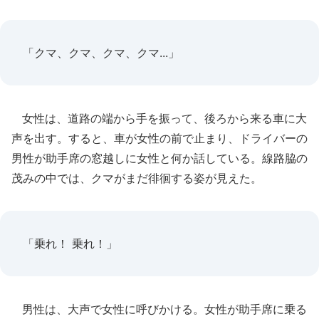
「クマ、クマ、クマ、クマ...」
女性は、道路の端から手を振って、後ろから来る車に大
声を出す。すると、車が女性の前で止まり、ドライバーの
男性が助手席の窓越しに女性と何か話している。線路脇の
茂みの中では、クマがまだ徘徊する姿が見えた。
「乗れ！ 乗れ！」
男性は、大声で女性に呼びかける。女性が助手席に乗る