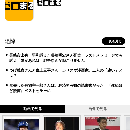
追悼
一覧を見る
長崎市出身・平和訴えた美輪明宏さん死去 ラストメッセージでも
訴え「愛があれば 戦争なんか起こりません」
つげ義春さんと白土三平さん カリスマ漫画家、二人の「違い」と
は？
死去した丹羽宇一郎さんは、経済界有数の読書家だった 『死ぬほ
ど読書』ベストセラーに
動画で見る
画像で見る