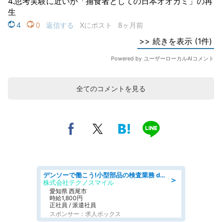
全てのコメントを見る
デンソーで働こう!小型部品の検査業務 denso aichi
＞
株式会社テクノスマイル
愛知県 西尾市
時給1,800円
正社員 / 派遣社員
スポンサー：求人ボックス