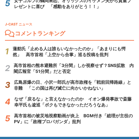
女子ゴルフの鶴岡果恋、オリックスのイケメン夫から貴重プ
レゼントに喜び 「感動をありがとう！！」
J-CAST ニュース
コメントランキング
蓮舫氏「止める人は誰もいなかったのか」「あまりにも愕
然」 高市首相「上空から合掌」巡る投稿を批判
高市首相の熊本避難所「3分間」しか視察せず？SNS拡散 内
閣広報官「51分間」だと否定
広島原爆の日、小沢一郎氏が高市政権を「戦前回帰路線」と
非難 「この国は再び滅亡に向かいかねない」
なぜ「戻るな」と言えなかったのか イオン爆発事故で斎藤
幸平氏も逡巡「ボクもできなかっただろうなあ」
高市首相の被災地視察動画が炎上 BGM付き「総理が主役の
PV」に「政権プロパガンダ」批判