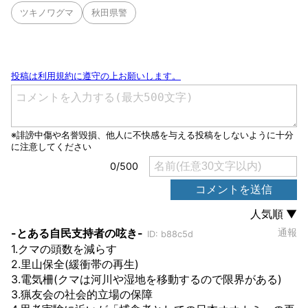
ツキノワグマ
秋田県警