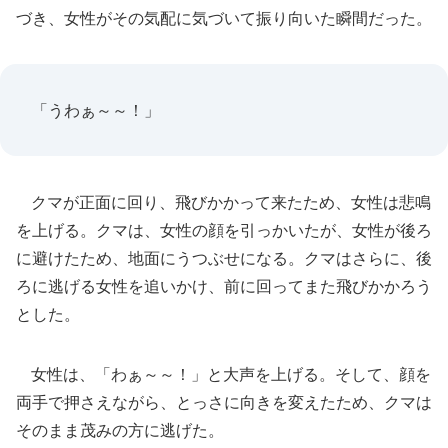
づき、女性がその気配に気づいて振り向いた瞬間だった。
「うわぁ～～！」
クマが正面に回り、飛びかかって来たため、女性は悲鳴
を上げる。クマは、女性の顔を引っかいたが、女性が後ろ
に避けたため、地面にうつぶせになる。クマはさらに、後
ろに逃げる女性を追いかけ、前に回ってまた飛びかかろう
とした。
女性は、「わぁ～～！」と大声を上げる。そして、顔を
両手で押さえながら、とっさに向きを変えたため、クマは
そのまま茂みの方に逃げた。