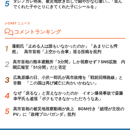
ダレノガレ明美、被災地炊き出しで細やかな心遣い...「並ん
でくれた子やとりにきてくれた子にシールを」
J-CAST ニュース
コメントランキング
蓮舫氏「止める人は誰もいなかったのか」「あまりにも愕
然」 高市首相「上空から合掌」巡る投稿を批判
高市首相の熊本避難所「3分間」しか視察せず？SNS拡散 内
閣広報官「51分間」だと否定
広島原爆の日、小沢一郎氏が高市政権を「戦前回帰路線」と
非難 「この国は再び滅亡に向かいかねない」
なぜ「戻るな」と言えなかったのか イオン爆発事故で斎藤
幸平氏も逡巡「ボクもできなかっただろうなあ」
高市首相の被災地視察動画が炎上 BGM付き「総理が主役の
PV」に「政権プロパガンダ」批判