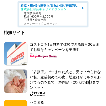
組立・組付け/高収入/日払いOK/寮完備/交替制/20・30・40代活躍中
＞
株式会社綜合キャリアオプション
熊本県 菊陽町
時給1,600円～2,000円
正社員 / 派遣社員
スポンサー：求人ボックス
姉妹サイト
コストコを1日無料で体験できる!8月30日ま
でお得なキャンペーンを実施中
「多指症」で生まれた娘と、受け止められな
い私。産後初めての夜、助産師がミルクをあ
げてるのを見て...(静岡県・20代女性)|Jタウ
ンネット
ゼロまる