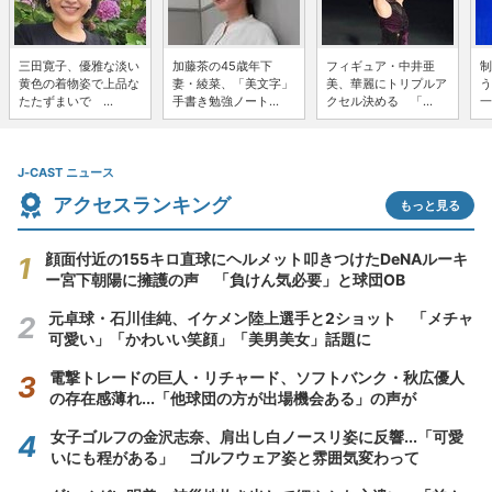
三田寛子、優雅な淡い
加藤茶の45歳年下
フィギュア・中井亜
制
黄色の着物姿で上品な
妻・綾菜、「美文字」
美、華麗にトリプルア
う
たたずまいで ...
手書き勉強ノート...
クセル決める 「...
一
J-CAST ニュース
アクセスランキング
もっと見る
顔面付近の155キロ直球にヘルメット叩きつけたDeNAルーキ
ー宮下朝陽に擁護の声 「負けん気必要」と球団OB
元卓球・石川佳純、イケメン陸上選手と2ショット 「メチャ
可愛い」「かわいい笑顔」「美男美女」話題に
電撃トレードの巨人・リチャード、ソフトバンク・秋広優人
の存在感薄れ...「他球団の方が出場機会ある」の声が
女子ゴルフの金沢志奈、肩出し白ノースリ姿に反響...「可愛
いにも程がある」 ゴルフウェア姿と雰囲気変わって