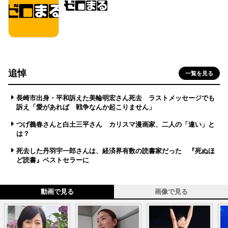
追悼
一覧を見る
長崎市出身・平和訴えた美輪明宏さん死去 ラストメッセージでも
訴え「愛があれば 戦争なんか起こりません」
つげ義春さんと白土三平さん カリスマ漫画家、二人の「違い」と
は？
死去した丹羽宇一郎さんは、経済界有数の読書家だった 『死ぬほ
ど読書』ベストセラーに
動画で見る
画像で見る