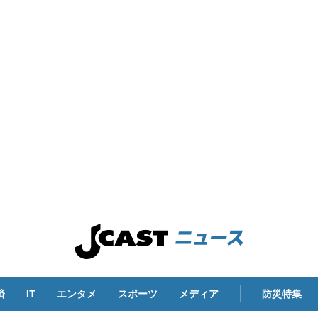
済
IT
エンタメ
スポーツ
メディア
防災特集