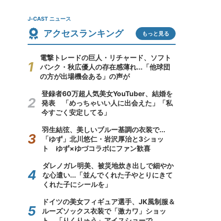
J-CAST ニュース
アクセスランキング
もっと見る
電撃トレードの巨人・リチャード、ソフト
バンク・秋広優人の存在感薄れ...「他球団
の方が出場機会ある」の声が
登録者60万超人気美女YouTuber、結婚を
発表 「めっちゃいい人に出会えた」「私
今すごく安定してる」
羽生結弦、美しいブルー基調の衣装で...
「ゆず」北川悠仁・岩沢厚治と3ショッ
ト ゆず×ゆづコラボにファン歓喜
ダレノガレ明美、被災地炊き出しで細やか
な心遣い...「並んでくれた子やとりにきて
くれた子にシールを」
ドイツの美女フィギュア選手、JK風制服＆
ルーズソックス衣装で「激カワ」ショッ
ト 「りくりゅう」アイスショーで