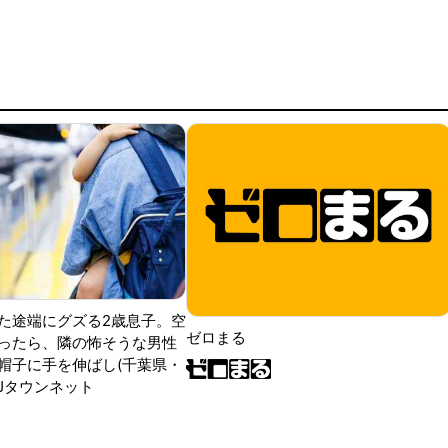
た途端にグズる2歳息子。空
ゼロまる
ったら、隣の怖そうな男性
帽子に手を伸ばし(千葉県・
|Jタウンネット