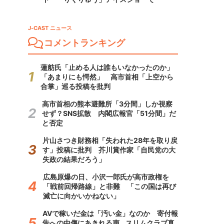
J-CAST ニュース
コメントランキング
蓮舫氏「止める人は誰もいなかったのか」
「あまりにも愕然」 高市首相「上空から
合掌」巡る投稿を批判
高市首相の熊本避難所「3分間」しか視察
せず？SNS拡散 内閣広報官「51分間」だ
と否定
片山さつき財務相「失われた28年を取り戻
す」投稿に批判 芥川賞作家「自民党の大
失政の結果だろう」
広島原爆の日、小沢一郎氏が高市政権を
「戦前回帰路線」と非難 「この国は再び
滅亡に向かいかねない」
AVで稼いだ金は「汚い金」なのか 寄付報
告への中傷にあきれる声...スリムクラブ真