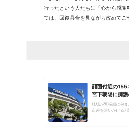
行ったという人たちに「心から感謝
ては、回復具合を見ながら改めてご
顔面付近の15
宮下朝陽に擁護
球場が緊張感に包まれ
点差を追いかける7
じた155キロ直球
ヘルメットを叩きつ
日は両チームが2死