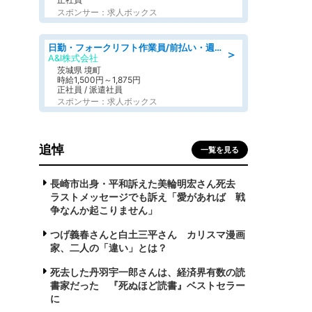
スポンサー：求人ボックス
日勤・フォークリフト作業員/前払い・週払い制度あり/長期安定/有給とりやすい/環境充実
＞
A&I株式会社
茨城県 境町
時給1,500円～1,875円
正社員 / 派遣社員
スポンサー：求人ボックス
追悼
一覧を見る
長崎市出身・平和訴えた美輪明宏さん死去
ラストメッセージでも訴え「愛があれば 戦
争なんか起こりません」
つげ義春さんと白土三平さん カリスマ漫画
家、二人の「違い」とは？
死去した丹羽宇一郎さんは、経済界有数の読
書家だった 『死ぬほど読書』ベストセラー
に