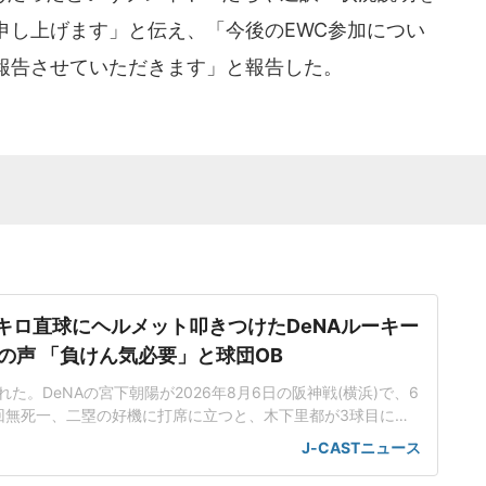
申し上げます」と伝え、「今後のEWC参加につい
報告させていただきます」と報告した。
5キロ直球にヘルメット叩きつけたDeNAルーキー
の声 「負けん気必要」と球団OB
た。DeNAの宮下朝陽が2026年8月6日の阪神戦(横浜)で、6
回無死一、二塁の好機に打席に立つと、木下里都が3球目に投
が顔面付近へ。もんどり打ってよけた宮下は怒りの表情を見せて
J-CASTニュース
けた。「熱くなってしまった部分があったのでしょう」前日5
球ずつを受け、この試合でも阪神のデルミス・ガルシアが2回