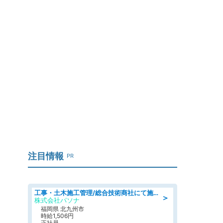
」
注目情報
PR
工事・土木施工管理/総合技術商社にて施工管理のお仕事/即日勤務可/車通勤可/工事・土木施工管理/生産・品質管理
＞
株式会社パソナ
福岡県 北九州市
時給1,506円
正社員