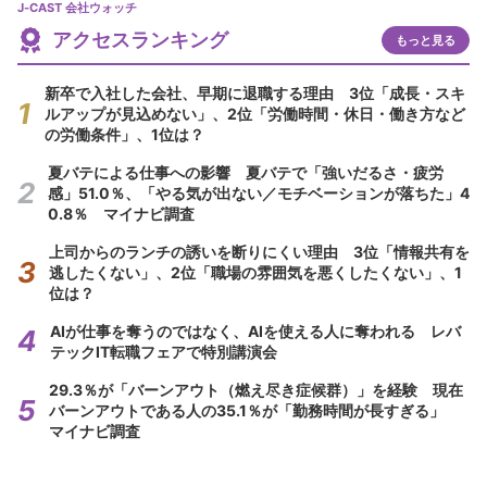
J-CAST 会社ウォッチ
アクセスランキング
もっと見る
新卒で入社した会社、早期に退職する理由 3位「成長・スキ
ルアップが見込めない」、2位「労働時間・休日・働き方など
の労働条件」、1位は？
夏バテによる仕事への影響 夏バテで「強いだるさ・疲労
感」51.0％、「やる気が出ない／モチベーションが落ちた」4
0.8％ マイナビ調査
上司からのランチの誘いを断りにくい理由 3位「情報共有を
逃したくない」、2位「職場の雰囲気を悪くしたくない」、1
位は？
AIが仕事を奪うのではなく、AIを使える人に奪われる レバ
テックIT転職フェアで特別講演会
29.3％が「バーンアウト（燃え尽き症候群）」を経験 現在
バーンアウトである人の35.1％が「勤務時間が長すぎる」
マイナビ調査