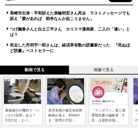
長崎市出身・平和訴えた美輪明宏さん死去 ラストメッセージでも
訴え「愛があれば 戦争なんか起こりません」
つげ義春さんと白土三平さん カリスマ漫画家、二人の「違い」と
は？
死去した丹羽宇一郎さんは、経済界有数の読書家だった 『死ぬほ
ど読書』ベストセラーに
動画で見る
画像で見る
家族旅行の機内で「パ
高市首相の被災地視察
「マンガワン」第三者
コ
パだけ別席」あり？
動画が炎上 BGM付
委報告書の編集者「G
「
5児の父・エハ...
き「総理が主役...
氏」は成田卓哉...
げ