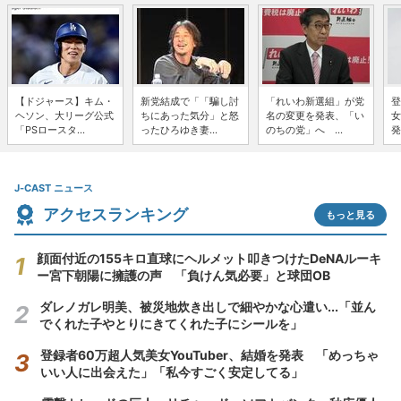
【ドジャース】キム・
新党結成で「「騙し討
「れいわ新選組」が党
登
ヘソン、大リーグ公式
ちにあった気分」と怒
名の変更を発表、「い
女
「PSロースタ...
ったひろゆき妻...
のちの党」へ ...
発
J-CAST ニュース
アクセスランキング
もっと見る
顔面付近の155キロ直球にヘルメット叩きつけたDeNAルーキ
ー宮下朝陽に擁護の声 「負けん気必要」と球団OB
ダレノガレ明美、被災地炊き出しで細やかな心遣い...「並ん
でくれた子やとりにきてくれた子にシールを」
登録者60万超人気美女YouTuber、結婚を発表 「めっちゃ
いい人に出会えた」「私今すごく安定してる」