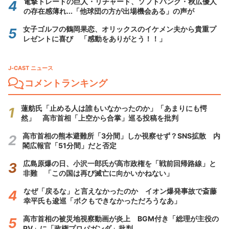
電撃トレードの巨人・リチャード、ソフトバンク・秋広優人
の存在感薄れ...「他球団の方が出場機会ある」の声が
女子ゴルフの鶴岡果恋、オリックスのイケメン夫から貴重プ
レゼントに喜び 「感動をありがとう！！」
J-CAST ニュース
コメントランキング
蓮舫氏「止める人は誰もいなかったのか」「あまりにも愕
然」 高市首相「上空から合掌」巡る投稿を批判
高市首相の熊本避難所「3分間」しか視察せず？SNS拡散 内
閣広報官「51分間」だと否定
広島原爆の日、小沢一郎氏が高市政権を「戦前回帰路線」と
非難 「この国は再び滅亡に向かいかねない」
なぜ「戻るな」と言えなかったのか イオン爆発事故で斎藤
幸平氏も逡巡「ボクもできなかっただろうなあ」
高市首相の被災地視察動画が炎上 BGM付き「総理が主役の
PV」に「政権プロパガンダ」批判