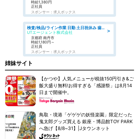
時給1,380円
正社員
スポンサー：求人ボックス
検査/検品/ライン作業 日勤 土日祝休み 歯科模型製造 有償休憩あり 残業ほぼなし
＞
UTエージェント株式会社
京都府 南丹市
時給1,180円～
正社員
スポンサー：求人ボックス
姉妹サイト
【かつや】人気メニューが税抜150円引き&ご
飯大盛り無料!お得すぎる「感謝祭」は8月14
日まで開催中。
鳥取・境港「ゲゲゲの妖怪楽園」限定だった
鬼太郎グッズ買える 銀座・博品館TOY PARK
へ急げ【8/8~31】|Jタウンネット