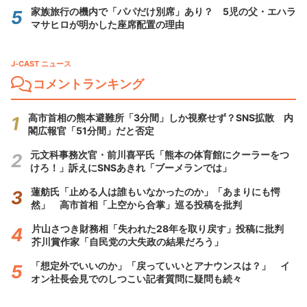
家族旅行の機内で「パパだけ別席」あり？ 5児の父・エハラ
マサヒロが明かした座席配置の理由
J-CAST ニュース
コメントランキング
高市首相の熊本避難所「3分間」しか視察せず？SNS拡散 内
閣広報官「51分間」だと否定
元文科事務次官・前川喜平氏「熊本の体育館にクーラーをつ
けろ！」訴えにSNSあきれ「ブーメランでは」
蓮舫氏「止める人は誰もいなかったのか」「あまりにも愕
然」 高市首相「上空から合掌」巡る投稿を批判
片山さつき財務相「失われた28年を取り戻す」投稿に批判
芥川賞作家「自民党の大失政の結果だろう」
「想定外でいいのか」「戻っていいとアナウンスは？」 イ
オン社長会見でのしつこい記者質問に疑問も続々