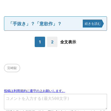
「手抜き」？「意欲作」？
続きを読む
1
2
全文表示
宮崎駿