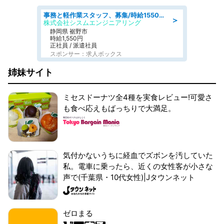
事務と軽作業スタッフ、募集/時給1550円/各種社会保険も完備/土日祝休み/～40代半ば活躍中
＞
株式会社シスムエンジニアリング
静岡県 裾野市
時給1,550円
正社員 / 派遣社員
スポンサー：求人ボックス
姉妹サイト
ミセスドーナツ全4種を実食レビュー!可愛さ
も食べ応えもばっちりで大満足。
気付かないうちに経血でズボンを汚していた
私。電車に乗ったら、近くの女性客が小さな
声で(千葉県・10代女性)|Jタウンネット
ゼロまる