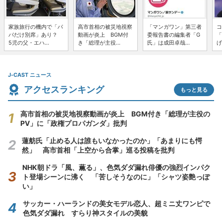
家族旅行の機内で「パ
高市首相の被災地視察
「マンガワン」第三者
コ
パだけ別席」あり？
動画が炎上 BGM付
委報告書の編集者「G
「
5児の父・エハ...
き「総理が主役...
氏」は成田卓哉...
げ
J-CAST ニュース
アクセスランキング
もっと見る
高市首相の被災地視察動画が炎上 BGM付き「総理が主役の
PV」に「政権プロパガンダ」批判
蓮舫氏「止める人は誰もいなかったのか」「あまりにも愕
然」 高市首相「上空から合掌」巡る投稿を批判
NHK朝ドラ「風、薫る」、色気ダダ漏れ俳優の強烈インパク
ト登場シーンに沸く 「苦しそうなのに」「シャツ姿艶っぽ
い」
サッカー・ハーランドの美女モデル恋人、超ミニ丈ワンピで
色気ダダ漏れ すらり神スタイルの美貌