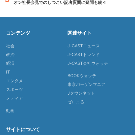
オン社長会見でのしつこい記者質問に疑問も続々
コンテンツ
関連サイト
社会
J-CASTニュース
政治
J-CASTトレンド
経済
J-CAST会社ウォッチ
IT
BOOKウォッチ
エンタメ
東京バーゲンマニア
スポーツ
Jタウンネット
メディア
ゼロまる
動画
サイトについて