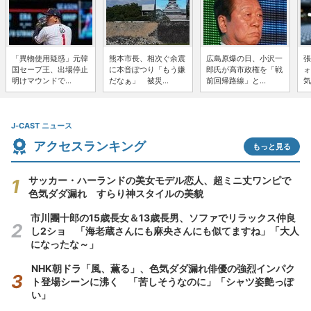
「異物使用疑惑」元韓
熊本市長、相次ぐ余震
広島原爆の日、小沢一
張
国セーブ王、出場停止
に本音ぽつり「もう嫌
郎氏が高市政権を「戦
ォ
明けマウンドで...
だなぁ」 被災...
前回帰路線」と...
気
J-CAST ニュース
アクセスランキング
もっと見る
サッカー・ハーランドの美女モデル恋人、超ミニ丈ワンピで
色気ダダ漏れ すらり神スタイルの美貌
市川團十郎の15歳長女＆13歳長男、ソファでリラックス仲良
し2ショ 「海老蔵さんにも麻央さんにも似てますね」「大人
になったな～」
NHK朝ドラ「風、薫る」、色気ダダ漏れ俳優の強烈インパク
ト登場シーンに沸く 「苦しそうなのに」「シャツ姿艶っぽ
い」