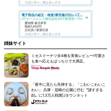
スポンサー：求人ボックス
電子部品の組立・検査/寮完備/日払い/工場・製造
＞
UTエージェント株式会社AGT東海第一CU
愛知県 春日井市
時給1,400円
正社員 / 派遣社員
スポンサー：求人ボックス
姉妹サイト
ミセスドーナツ全4種を実食レビュー!可愛さ
も食べ応えもばっちりで大満足。
「夜中に見たら失神する」「こわいこわいこ
わい」 兵庫・尼崎の公園に佇む〝謎すぎる
顔〟に1.3万人戦慄|Jタウンネット