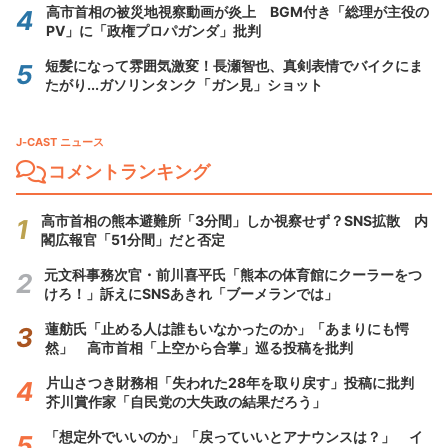
高市首相の被災地視察動画が炎上 BGM付き「総理が主役の
PV」に「政権プロパガンダ」批判
短髪になって雰囲気激変！長瀬智也、真剣表情でバイクにま
たがり...ガソリンタンク「ガン見」ショット
J-CAST ニュース
コメントランキング
高市首相の熊本避難所「3分間」しか視察せず？SNS拡散 内
閣広報官「51分間」だと否定
元文科事務次官・前川喜平氏「熊本の体育館にクーラーをつ
けろ！」訴えにSNSあきれ「ブーメランでは」
蓮舫氏「止める人は誰もいなかったのか」「あまりにも愕
然」 高市首相「上空から合掌」巡る投稿を批判
片山さつき財務相「失われた28年を取り戻す」投稿に批判
芥川賞作家「自民党の大失政の結果だろう」
「想定外でいいのか」「戻っていいとアナウンスは？」 イ