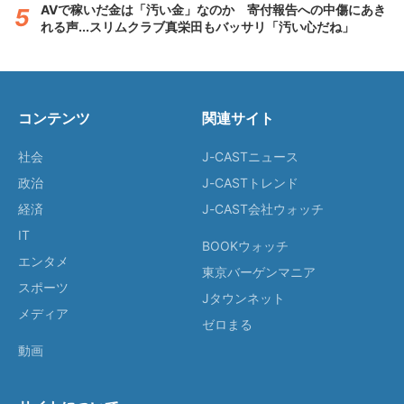
AVで稼いだ金は「汚い金」なのか 寄付報告への中傷にあき
れる声...スリムクラブ真栄田もバッサリ「汚い心だね」
コンテンツ
関連サイト
社会
J-CASTニュース
政治
J-CASTトレンド
経済
J-CAST会社ウォッチ
IT
BOOKウォッチ
エンタメ
東京バーゲンマニア
スポーツ
Jタウンネット
メディア
ゼロまる
動画