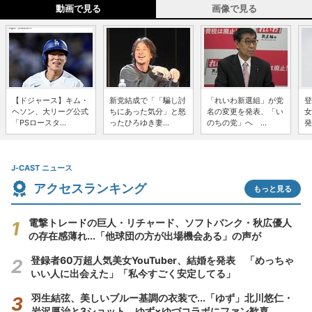
動画で見る
画像で見る
【ドジャース】キム・
新党結成で「「騙し討
「れいわ新選組」が党
登
ヘソン、大リーグ公式
ちにあった気分」と怒
名の変更を発表、「い
女
「PSロースタ...
ったひろゆき妻...
のちの党」へ ...
発
J-CAST ニュース
アクセスランキング
もっと見る
電撃トレードの巨人・リチャード、ソフトバンク・秋広優人
の存在感薄れ...「他球団の方が出場機会ある」の声が
登録者60万超人気美女YouTuber、結婚を発表 「めっちゃ
いい人に出会えた」「私今すごく安定してる」
羽生結弦、美しいブルー基調の衣装で...「ゆず」北川悠仁・
岩沢厚治と3ショット ゆず×ゆづコラボにファン歓喜