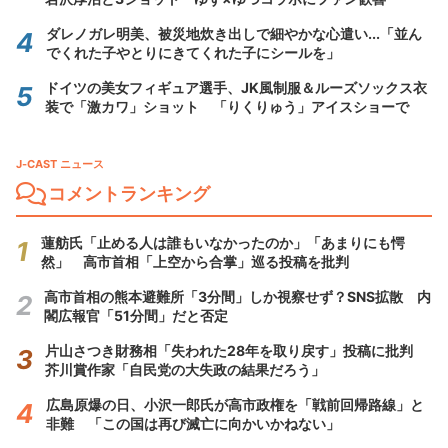
ダレノガレ明美、被災地炊き出しで細やかな心遣い...「並ん
でくれた子やとりにきてくれた子にシールを」
ドイツの美女フィギュア選手、JK風制服＆ルーズソックス衣
装で「激カワ」ショット 「りくりゅう」アイスショーで
J-CAST ニュース
コメントランキング
蓮舫氏「止める人は誰もいなかったのか」「あまりにも愕
然」 高市首相「上空から合掌」巡る投稿を批判
高市首相の熊本避難所「3分間」しか視察せず？SNS拡散 内
閣広報官「51分間」だと否定
片山さつき財務相「失われた28年を取り戻す」投稿に批判
芥川賞作家「自民党の大失政の結果だろう」
広島原爆の日、小沢一郎氏が高市政権を「戦前回帰路線」と
非難 「この国は再び滅亡に向かいかねない」