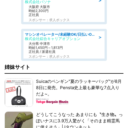
＞
株式会社パソナ
大阪府 大阪市
時給2,300円
正社員
スポンサー：求人ボックス
マシンオペレーター/未経験OK/日払いOK/交替制/20・30・40代活躍中/製造 工場
＞
株式会社綜合キャリアオプション
大分県 中津市
時給1,450円～1,813円
正社員 / 派遣社員
スポンサー：求人ボックス
姉妹サイト
Suicaのペンギン"夏のラッキーバッグ"が8月
8日に発売。Pensta史上最も豪華な7点入り
だよ~。
どうしてこうなった あまりにも〝生き物〟っ
ぽいナスに3.9万人驚がく「そのまま精霊馬
に使えそう」|Jタウンネット