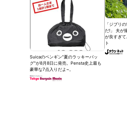
「ジブリの
だ!」 夫
が良すぎて.
ト
Suicaのペンギン"夏のラッキーバッ
グ"が8月8日に発売。Pensta史上最も
豪華な7点入りだよ~。