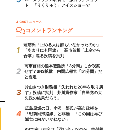
ト 「りくりゅう」アイスショーで
J-CAST ニュース
コメントランキング
蓮舫氏「止める人は誰もいなかったのか」
「あまりにも愕然」 高市首相「上空から
合掌」巡る投稿を批判
高市首相の熊本避難所「3分間」しか視察
せず？SNS拡散 内閣広報官「51分間」だ
と否定
片山さつき財務相「失われた28年を取り戻
す」投稿に批判 芥川賞作家「自民党の大
失政の結果だろう」
広島原爆の日、小沢一郎氏が高市政権を
「戦前回帰路線」と非難 「この国は再び
滅亡に向かいかねない」
AVで稼いだ金は「汚い金」なのか 寄付報