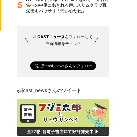
告への中傷にあきれる声...スリムクラブ真
栄田もバッサリ「汚い心だね」
J-CASTニュース
をフォローして
最新情報をチェック
@jcast_newsさんのツイート