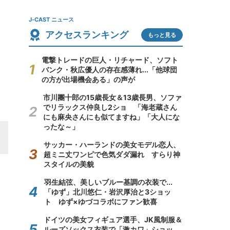
J-CAST ニュース
アクセスランキング
もっと見る
電撃トレードの巨人・リチャード、ソフト
バンク・秋広優人の存在感薄れ...「他球団
の方が出場機会ある」の声が
市川團十郎の15歳長女＆13歳長男、ソファ
でリラックス仲良し2ショ 「海老蔵さん
にも麻央さんにも似てますね」「大人にな
ったな～」
サッカー・ハーランドの美女モデル恋人、
超ミニ丈ワンピで色気ダダ漏れ すらり神
スタイルの美貌
羽生結弦、美しいブルー基調の衣装で...
「ゆず」北川悠仁・岩沢厚治と3ショッ
ト ゆず×ゆづコラボにファン歓喜
ドイツの美女フィギュア選手、JK風制服＆
ルーズソックス衣装で「激カワ」ショッ