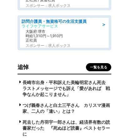
スポンサー：求人ボックス
訪問介護員・無資格可の生活支援員
＞
ライフケアサービス
大阪府 堺市
時給1,310円～1,910円
正社員
スポンサー：求人ボックス
追悼
一覧を見る
長崎市出身・平和訴えた美輪明宏さん死去
ラストメッセージでも訴え「愛があれば 戦
争なんか起こりません」
つげ義春さんと白土三平さん カリスマ漫画
家、二人の「違い」とは？
死去した丹羽宇一郎さんは、経済界有数の読
書家だった 『死ぬほど読書』ベストセラー
に