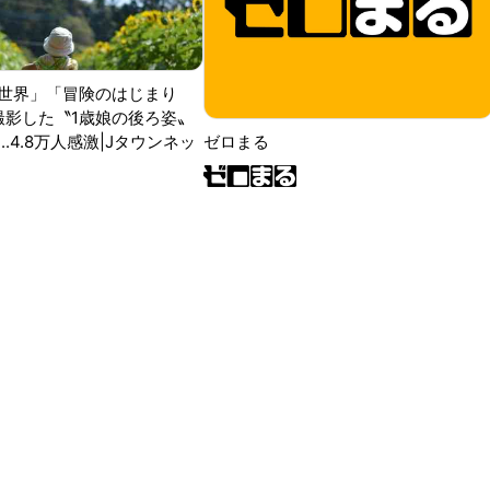
世界」「冒険のはじまり
が撮影した〝1歳娘の後ろ姿〟
ゼロまる
..4.8万人感激|Jタウンネッ