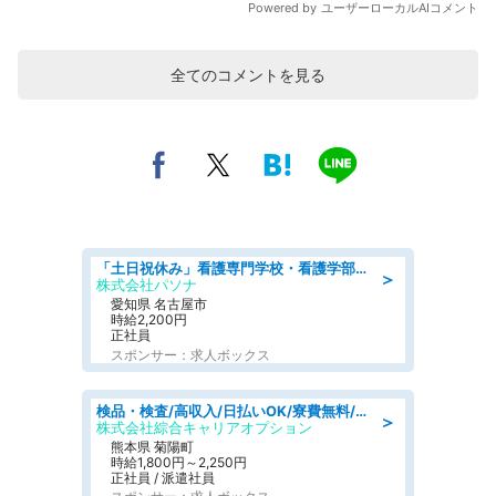
全てのコメントを見る
「土日祝休み」看護専門学校・看護学部での教員業務/高時給/要資格:保健師、正看護師
＞
株式会社パソナ
愛知県 名古屋市
時給2,200円
正社員
スポンサー：求人ボックス
検品・検査/高収入/日払いOK/寮費無料/日勤/20・30・40代活躍中
＞
株式会社綜合キャリアオプション
熊本県 菊陽町
時給1,800円～2,250円
正社員 / 派遣社員