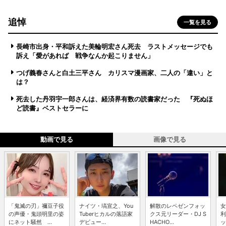
追悼
一覧を見る
長崎市出身・平和訴えた美輪明宏さん死去 ラストメッセージでも
訴え「愛があれば 戦争なんか起こりません」
つげ義春さんと白土三平さん カリスマ漫画家、二人の「違い」と
は？
死去した丹羽宇一郎さんは、経済界有数の読書家だった 『死ぬほ
ど読書』ベストセラーに
動画で見る
画像で見る
「鬼滅の刃」禰豆子役
ナイツ・塙宣之、You
解散のレペゼンフォッ
女
の声優・鬼頭明里の姿
Tuberヒカルの落語家
クス元リーダー・DJ S
利
にネット騒然 ...
デビュー...
HACHO...
ッ