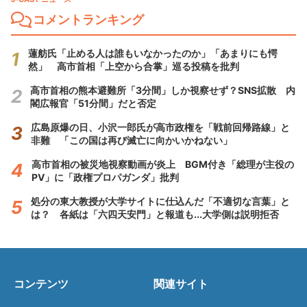
コメントランキング
蓮舫氏「止める人は誰もいなかったのか」「あまりにも愕
然」 高市首相「上空から合掌」巡る投稿を批判
高市首相の熊本避難所「3分間」しか視察せず？SNS拡散 内
閣広報官「51分間」だと否定
広島原爆の日、小沢一郎氏が高市政権を「戦前回帰路線」と
非難 「この国は再び滅亡に向かいかねない」
高市首相の被災地視察動画が炎上 BGM付き「総理が主役の
PV」に「政権プロパガンダ」批判
処分の東大教授が大学サイトに仕込んだ「不適切な言葉」と
は？ 各紙は「六四天安門」と報道も...大学側は説明拒否
コンテンツ
関連サイト