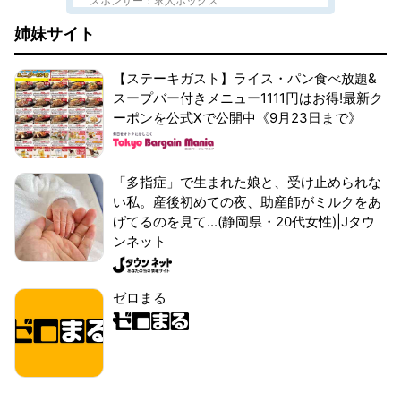
スポンサー：求人ボックス
姉妹サイト
【ステーキガスト】ライス・パン食べ放題&
スープバー付きメニュー1111円はお得!最新ク
ーポンを公式Xで公開中《9月23日まで》
「多指症」で生まれた娘と、受け止められな
い私。産後初めての夜、助産師がミルクをあ
げてるのを見て...(静岡県・20代女性)|Jタウ
ンネット
ゼロまる