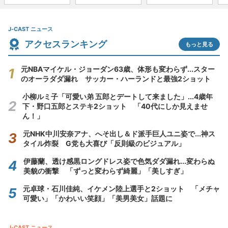
J-CAST ニュース
アクセスランキング
もっと見る
元NBAマイケル・ジョーダン63歳、体形も変わらず...スター
のオーラダダ漏れ サッカー・ハーランドと最強2ショット
小柳ルミ子「可愛い弟 五郎とデートして来ました」...4歳年
下・野口五郎とステキ2ショット 「40代にしか見えませ
ん！」
元NHK中川安奈アナ、へそ出し＆ド派手巨人ユニ姿で...神ス
タイル炸裂 G党も大喜び「反則級のビジュアル」
伊藤蘭、透け感黒ロングドレス姿で色気ダダ漏れ...変わらぬ
美貌の衝撃 「ずっと変わらず綺麗」「美しすぎ」
元卓球・石川佳純、イケメン陸上選手と2ショット 「メチャ
可愛い」「かわいい笑顔」「美男美女」話題に
J-CAST ニュース