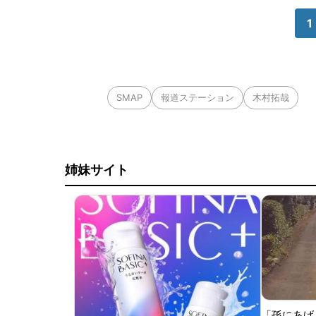
1
SMAP
報道ステーション
木村拓哉
姉妹サイト
「孫にあげ