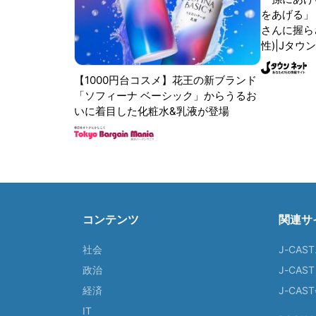
をあげる」
さんに握ら
性)|Jタウ
【1000円台コスメ】花王の新ブランド
「ソフィーナ ベーシック」からうるお
いに着目した化粧水&乳液が登場
コンテンツ
関連サ
社会
J-CAS
政治
J-CAS
経済
J-CA
IT