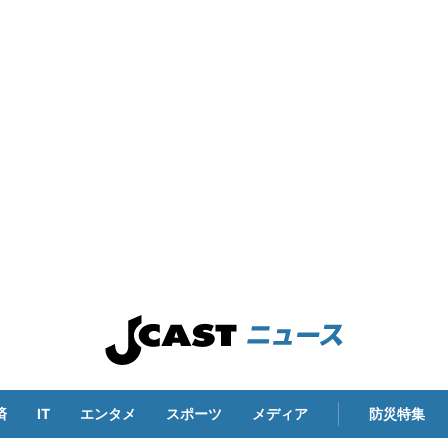
済
IT
エンタメ
スポーツ
メディア
防災特集