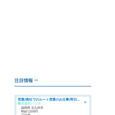
注目情報
PR
営業/商社でのルート営業のお仕事/即日勤務可/車通勤可/営業
＞
株式会社パソナ
福岡県 北九州市
時給1,506円
正社員