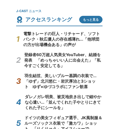
J-CAST ニュース
アクセスランキング
もっと見る
電撃トレードの巨人・リチャード、ソフト
バンク・秋広優人の存在感薄れ...「他球団
の方が出場機会ある」の声が
登録者60万超人気美女YouTuber、結婚を
発表 「めっちゃいい人に出会えた」「私
今すごく安定してる」
羽生結弦、美しいブルー基調の衣装で...
「ゆず」北川悠仁・岩沢厚治と3ショッ
ト ゆず×ゆづコラボにファン歓喜
ダレノガレ明美、被災地炊き出しで細やか
な心遣い...「並んでくれた子やとりにきて
くれた子にシールを」
ドイツの美女フィギュア選手、JK風制服＆
ルーズソックス衣装で「激カワ」ショッ
ト 「りくりゅう」アイスショーで