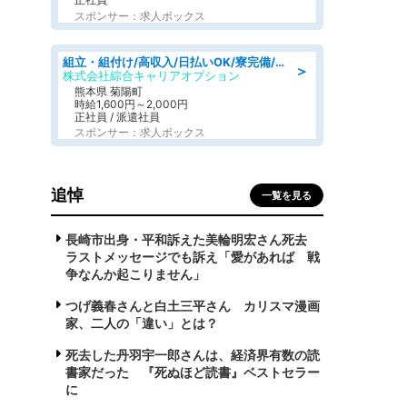
スポンサー：求人ボックス
組立・組付け/高収入/日払いOK/寮完備/交替制/20・30・40代活躍中
＞
株式会社綜合キャリアオプション
熊本県 菊陽町
時給1,600円～2,000円
正社員 / 派遣社員
スポンサー：求人ボックス
追悼
一覧を見る
長崎市出身・平和訴えた美輪明宏さん死去
ラストメッセージでも訴え「愛があれば 戦
争なんか起こりません」
つげ義春さんと白土三平さん カリスマ漫画
家、二人の「違い」とは？
死去した丹羽宇一郎さんは、経済界有数の読
書家だった 『死ぬほど読書』ベストセラー
に