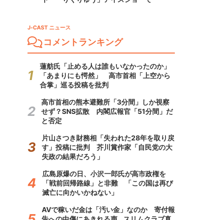
J-CAST ニュース
コメントランキング
蓮舫氏「止める人は誰もいなかったのか」
「あまりにも愕然」 高市首相「上空から
合掌」巡る投稿を批判
高市首相の熊本避難所「3分間」しか視察
せず？SNS拡散 内閣広報官「51分間」だ
と否定
片山さつき財務相「失われた28年を取り戻
す」投稿に批判 芥川賞作家「自民党の大
失政の結果だろう」
広島原爆の日、小沢一郎氏が高市政権を
「戦前回帰路線」と非難 「この国は再び
滅亡に向かいかねない」
AVで稼いだ金は「汚い金」なのか 寄付報
告への中傷にあきれる声...スリムクラブ真