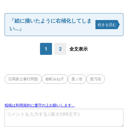
「絵に描いたように右傾化してしま
続きを読む
い...」
1
2
全文表示
日馬富士暴行問題
能町みね子
貴ノ岩
貴乃花