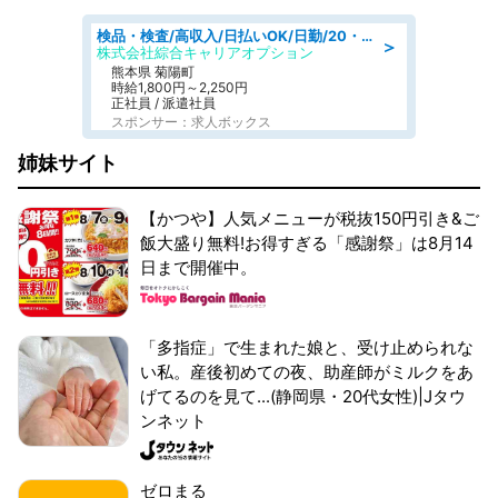
検品・検査/高収入/日払いOK/日勤/20・30・40代活躍中/製造 工場
＞
株式会社綜合キャリアオプション
熊本県 菊陽町
時給1,800円～2,250円
正社員 / 派遣社員
スポンサー：求人ボックス
姉妹サイト
【かつや】人気メニューが税抜150円引き&ご
飯大盛り無料!お得すぎる「感謝祭」は8月14
日まで開催中。
「多指症」で生まれた娘と、受け止められな
い私。産後初めての夜、助産師がミルクをあ
げてるのを見て...(静岡県・20代女性)|Jタウ
ンネット
ゼロまる