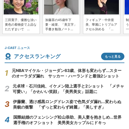
三田寛子、優雅な淡い
加藤茶の45歳年下
フィギュア・中井亜
制
黄色の着物姿で上品な
妻・綾菜、「美文字」
美、華麗にトリプルア
う
たたずまいで ...
手書き勉強ノート...
クセル決める 「...
一
J-CAST ニュース
アクセスランキング
もっと見る
元NBAマイケル・ジョーダン63歳、体形も変わらず...スター
のオーラダダ漏れ サッカー・ハーランドと最強2ショット
元卓球・石川佳純、イケメン陸上選手と2ショット 「メチャ
可愛い」「かわいい笑顔」「美男美女」話題に
伊藤蘭、透け感黒ロングドレス姿で色気ダダ漏れ...変わらぬ
美貌の衝撃 「ずっと変わらず綺麗」「美しすぎ」
国際結婚のフェンシング松山恭助、美人妻を抱きしめ...世界
選手権のオフショット 美男美女カップルにドキっ