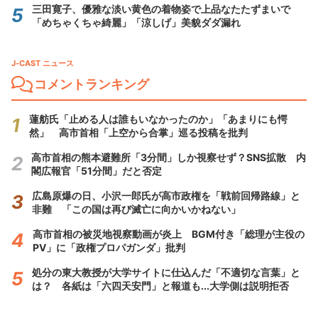
三田寛子、優雅な淡い黄色の着物姿で上品なたたずまいで
「めちゃくちゃ綺麗」「涼しげ」美貌ダダ漏れ
J-CAST ニュース
コメントランキング
蓮舫氏「止める人は誰もいなかったのか」「あまりにも愕
然」 高市首相「上空から合掌」巡る投稿を批判
高市首相の熊本避難所「3分間」しか視察せず？SNS拡散 内
閣広報官「51分間」だと否定
広島原爆の日、小沢一郎氏が高市政権を「戦前回帰路線」と
非難 「この国は再び滅亡に向かいかねない」
高市首相の被災地視察動画が炎上 BGM付き「総理が主役の
PV」に「政権プロパガンダ」批判
処分の東大教授が大学サイトに仕込んだ「不適切な言葉」と
は？ 各紙は「六四天安門」と報道も...大学側は説明拒否