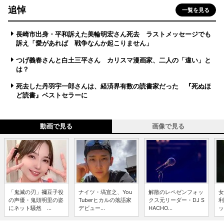
追悼
一覧を見る
長崎市出身・平和訴えた美輪明宏さん死去 ラストメッセージでも
訴え「愛があれば 戦争なんか起こりません」
つげ義春さんと白土三平さん カリスマ漫画家、二人の「違い」と
は？
死去した丹羽宇一郎さんは、経済界有数の読書家だった 『死ぬほ
ど読書』ベストセラーに
動画で見る
画像で見る
「鬼滅の刃」禰豆子役
ナイツ・塙宣之、You
解散のレペゼンフォッ
女
の声優・鬼頭明里の姿
Tuberヒカルの落語家
クス元リーダー・DJ S
利
にネット騒然 ...
デビュー...
HACHO...
ッ