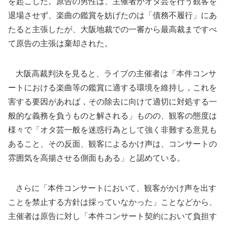
を起こした。原告の男性は、主催者がオタ芸を行う観客を
退場させず、楽曲の鑑賞を妨げたのは「債務不履行」にあ
たると主張したが、大阪地裁での一審から最高裁まですべ
て原告の主張は棄却された。
大阪高裁判決を見ると、ライブの主催者は「本件コンサ
ートにおける楽曲等の鑑賞に適する環境を維持し，これを
害する要因があれば，その除去に向けて適切に対処する一
般的な義務を負うものと解される」ものの、観客の態度は
様々で「オタ芸一般を迷惑行為として強く非難する意見も
あること、その反面、観客によるかけ声は、コンサートの
雰囲気を高揚させる側面もある」と認めている。
さらに「本件コンサートにおいて、観客がかけ声を出す
ことを禁止する方針は採っていなかった」ことなどから、
主催者は原告に対し「本件コンサート契約において負担す