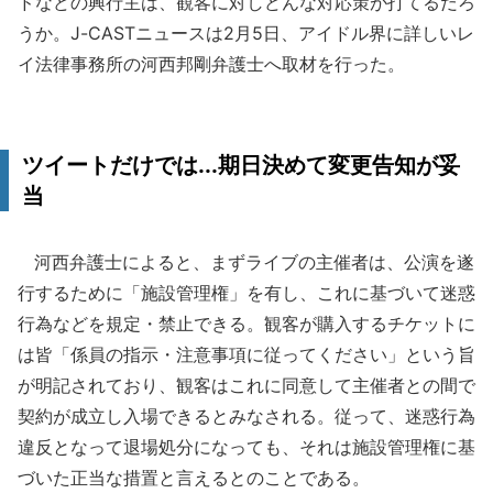
ドなどの興行主は、観客に対しどんな対応策が打てるだろ
うか。J-CASTニュースは2月5日、アイドル界に詳しいレ
イ法律事務所の河西邦剛弁護士へ取材を行った。
ツイートだけでは...期日決めて変更告知が妥
当
河西弁護士によると、まずライブの主催者は、公演を遂
行するために「施設管理権」を有し、これに基づいて迷惑
行為などを規定・禁止できる。観客が購入するチケットに
は皆「係員の指示・注意事項に従ってください」という旨
が明記されており、観客はこれに同意して主催者との間で
契約が成立し入場できるとみなされる。従って、迷惑行為
違反となって退場処分になっても、それは施設管理権に基
づいた正当な措置と言えるとのことである。