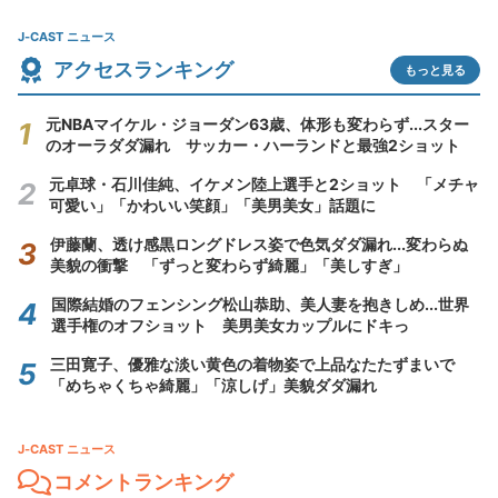
J-CAST ニュース
アクセスランキング
もっと見る
元NBAマイケル・ジョーダン63歳、体形も変わらず...スター
のオーラダダ漏れ サッカー・ハーランドと最強2ショット
元卓球・石川佳純、イケメン陸上選手と2ショット 「メチャ
可愛い」「かわいい笑顔」「美男美女」話題に
伊藤蘭、透け感黒ロングドレス姿で色気ダダ漏れ...変わらぬ
美貌の衝撃 「ずっと変わらず綺麗」「美しすぎ」
国際結婚のフェンシング松山恭助、美人妻を抱きしめ...世界
選手権のオフショット 美男美女カップルにドキっ
三田寛子、優雅な淡い黄色の着物姿で上品なたたずまいで
「めちゃくちゃ綺麗」「涼しげ」美貌ダダ漏れ
J-CAST ニュース
コメントランキング