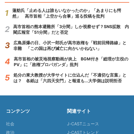
蓮舫氏「止める人は誰もいなかったのか」「あまりにも愕
然」 高市首相「上空から合掌」巡る投稿を批判
高市首相の熊本避難所「3分間」しか視察せず？SNS拡散 内
閣広報官「51分間」だと否定
広島原爆の日、小沢一郎氏が高市政権を「戦前回帰路線」と
非難 「この国は再び滅亡に向かいかねない」
高市首相の被災地視察動画が炎上 BGM付き「総理が主役の
PV」に「政権プロパガンダ」批判
処分の東大教授が大学サイトに仕込んだ「不適切な言葉」と
は？ 各紙は「六四天安門」と報道も...大学側は説明拒否
コンテンツ
関連サイト
社会
J-CASTニュース
政治
J-CASTトレンド