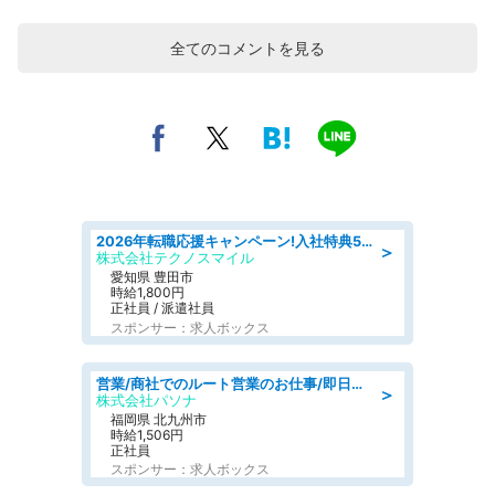
全てのコメントを見る
2026年転職応援キャンペーン!入社特典58万円/デンソーで働こう!自動車工場で小型部品の検査業務 denso aichi
＞
株式会社テクノスマイル
愛知県 豊田市
時給1,800円
正社員 / 派遣社員
スポンサー：求人ボックス
営業/商社でのルート営業のお仕事/即日勤務可/車通勤可/営業
＞
株式会社パソナ
福岡県 北九州市
時給1,506円
正社員
スポンサー：求人ボックス