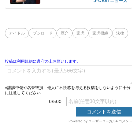
J-CASTニュース
アイドル
ブシロード
厄介
家虎
家虎根絶
法律