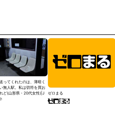
送ってくれたのは、薄暗く
い無人駅。私は切符を買お
ど(山形県・20代女性)|J
ゼロまる
ト