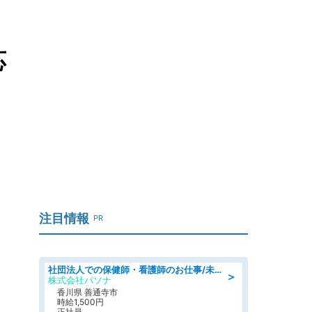
応
注目情報
PR
社団法人での保健師・看護師のお仕事/未経験OK/要資格:普通免許、保健師、正看護師
＞
株式会社パソナ
香川県 善通寺市
時給1,500円
正社員