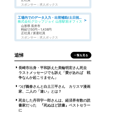
スポンサー：求人ボックス
工場内でのデータ入力・出荷補助/土日祝休/未経験歓迎/交通費支給
＞
株式会社グロップジョイ 山形駅前オフィス
山形県 長井市
時給1,150円～1,438円
正社員 / 派遣社員
スポンサー：求人ボックス
追悼
一覧を見る
長崎市出身・平和訴えた美輪明宏さん死去
ラストメッセージでも訴え「愛があれば 戦
争なんか起こりません」
つげ義春さんと白土三平さん カリスマ漫画
家、二人の「違い」とは？
死去した丹羽宇一郎さんは、経済界有数の読
書家だった 『死ぬほど読書』ベストセラー
に