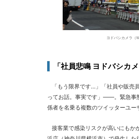
ヨドバシカメラ（Wik
「社員悲鳴 ヨドバシカ
「もう限界です...」「社員や販売
ってお話。事実です」――。緊急事
係者を名乗る複数のツイッターユー
接客業で感染リスクが高いにもかか
浜店（神奈川県横浜市）で発生した