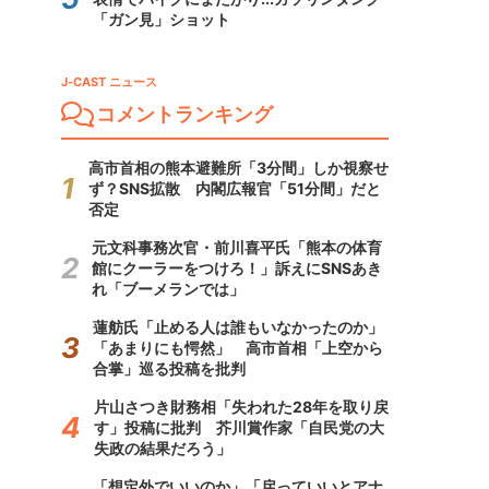
「ガン見」ショット
J-CAST ニュース
コメントランキング
高市首相の熊本避難所「3分間」しか視察せ
ず？SNS拡散 内閣広報官「51分間」だと
否定
元文科事務次官・前川喜平氏「熊本の体育
館にクーラーをつけろ！」訴えにSNSあき
れ「ブーメランでは」
蓮舫氏「止める人は誰もいなかったのか」
「あまりにも愕然」 高市首相「上空から
合掌」巡る投稿を批判
片山さつき財務相「失われた28年を取り戻
す」投稿に批判 芥川賞作家「自民党の大
失政の結果だろう」
「想定外でいいのか」「戻っていいとアナ