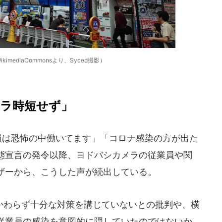
imediaCommonsより、Syced撮影）
メラ時短せず」
員は恐怖の中働いてます」「コロナ感染の方が出た
態宣言の発令以降、ヨドバシカメラの従業員や関
ザーから、こうした声が続出している。
わらず十分な対策を講じていないとの批判や、横
従業員の感染を意図的に隠していたのではないか