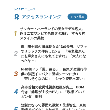
J-CAST ニュース
アクセスランキング
もっと見る
サッカー・ハーランドの美女モデル恋人、
超ミニ丈ワンピで色気ダダ漏れ すらり神
スタイルの美貌
市川團十郎の15歳長女＆13歳長男、ソファ
でリラックス仲良し2ショ 「海老蔵さん
にも麻央さんにも似てますね」「大人にな
ったな～」
NHK朝ドラ「風、薫る」、色気ダダ漏れ俳
優の強烈インパクト登場シーンに沸く
「苦しそうなのに」「シャツ姿艶っぽい」
高市首相の被災地視察動画が炎上 BGM
付き「総理が主役のPV」に「政権プロパ
ガンダ」批判
短髪になって雰囲気激変！長瀬智也、真剣
表情でバイクにまたがり...ガソリンタンク