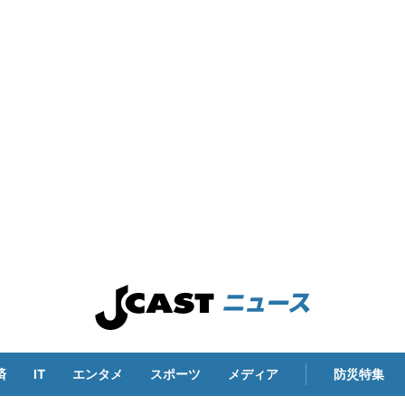
済
IT
エンタメ
スポーツ
メディア
防災特集