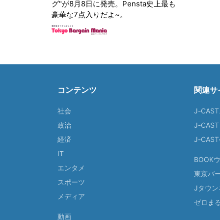
グ"が8月8日に発売。Pensta史上最も
豪華な7点入りだよ~。
コンテンツ
関連サ
社会
J-CAS
政治
J-CAS
経済
J-CA
IT
BOOK
エンタメ
東京バ
スポーツ
Jタウン
メディア
ゼロま
動画