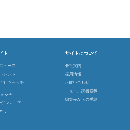
イト
サイトについて
Tニュース
会社案内
Tトレンド
採用情報
ST会社ウォッチ
お問い合わせ
ニュース読者投稿
ウォッチ
編集長からの手紙
ーゲンマニア
ネット
る