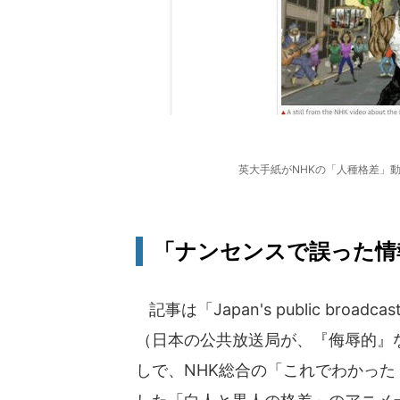
英大手紙がNHKの「人種格差」
「ナンセンスで誤った情
記事は「Japan's public broadcaste
（日本の公共放送局が、『侮辱的』
しで、NHK総合の「これでわかっ