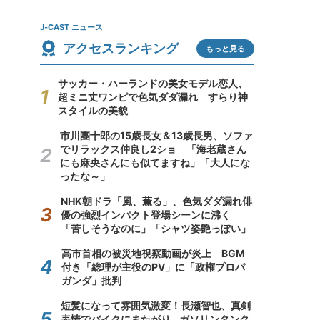
J-CAST ニュース
アクセスランキング
もっと見る
サッカー・ハーランドの美女モデル恋人、
超ミニ丈ワンピで色気ダダ漏れ すらり神
スタイルの美貌
市川團十郎の15歳長女＆13歳長男、ソファ
でリラックス仲良し2ショ 「海老蔵さん
にも麻央さんにも似てますね」「大人にな
ったな～」
NHK朝ドラ「風、薫る」、色気ダダ漏れ俳
優の強烈インパクト登場シーンに沸く
「苦しそうなのに」「シャツ姿艶っぽい」
高市首相の被災地視察動画が炎上 BGM
付き「総理が主役のPV」に「政権プロパ
ガンダ」批判
短髪になって雰囲気激変！長瀬智也、真剣
表情でバイクにまたがり...ガソリンタンク