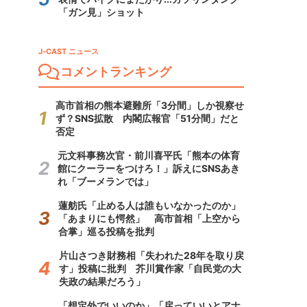
「ガン見」ショット
J-CAST ニュース
コメントランキング
高市首相の熊本避難所「3分間」しか視察せ
ず？SNS拡散 内閣広報官「51分間」だと
否定
元文科事務次官・前川喜平氏「熊本の体育
館にクーラーをつけろ！」訴えにSNSあき
れ「ブーメランでは」
蓮舫氏「止める人は誰もいなかったのか」
「あまりにも愕然」 高市首相「上空から
合掌」巡る投稿を批判
片山さつき財務相「失われた28年を取り戻
す」投稿に批判 芥川賞作家「自民党の大
失政の結果だろう」
「想定外でいいのか」「戻っていいとアナ