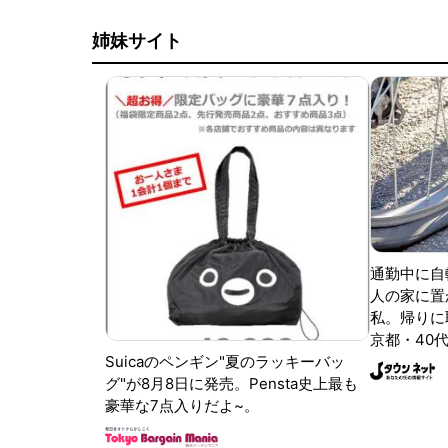
姉妹サイト
通勤中に自
人の家に置
私。帰りに取
京都・40代
Suicaのペンギン"夏のラッキーバッ
グ"が8月8日に発売。Pensta史上最も
豪華な7点入りだよ~。