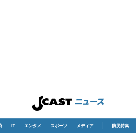
済
IT
エンタメ
スポーツ
メディア
防災特集