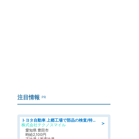
道
注目情報
PR
トヨタ自動車 上郷工場で部品の検査/特典168万/tutumi
＞
株式会社テクノスマイル
愛知県 豊田市
時給2,100円
正社員 / 派遣社員