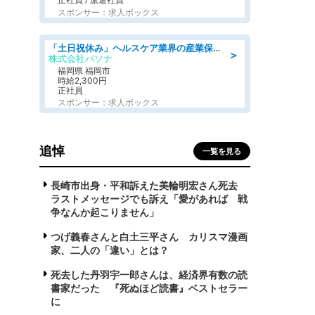
スポンサー：求人ボックス
「土日祝休み」ヘルスケア業界の産業保健師/高時給/未経験OK/要資格:保健師、正看護師
＞
株式会社パソナ
福岡県 福岡市
時給2,300円
正社員
スポンサー：求人ボックス
追悼
一覧を見る
長崎市出身・平和訴えた美輪明宏さん死去
ラストメッセージでも訴え「愛があれば 戦
争なんか起こりません」
つげ義春さんと白土三平さん カリスマ漫画
家、二人の「違い」とは？
死去した丹羽宇一郎さんは、経済界有数の読
書家だった 『死ぬほど読書』ベストセラー
に