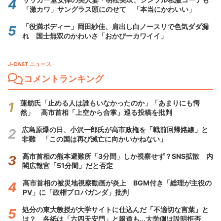
「激カワ」サングラス頭にのせて 「本当にかわいい」
「役満ボディー」岡田紗佳、肩出し白ノースリで色気ダダ漏
れ 国士無双のかわいさ「おかぴーカワイイ」
J-CAST ニュース
コメントランキング
蓮舫氏「止める人は誰もいなかったのか」「あまりにも愕
然」 高市首相「上空から合掌」巡る投稿を批判
広島原爆の日、小沢一郎氏が高市政権を「戦前回帰路線」と
非難 「この国は再び滅亡に向かいかねない」
高市首相の熊本避難所「3分間」しか視察せず？SNS拡散 内
閣広報官「51分間」だと否定
高市首相の被災地視察動画が炎上 BGM付き「総理が主役の
PV」に「政権プロパガンダ」批判
処分の東大教授が大学サイトに仕込んだ「不適切な言葉」と
は？ 各紙は「六四天安門」と報道も...大学側は説明拒否