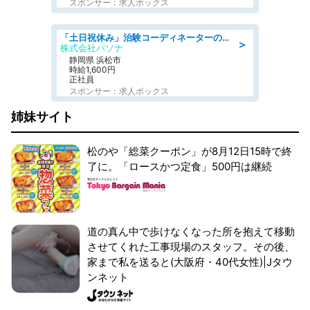
スポンサー：求人ボックス
「土日祝休み」治験コーディネーターのお仕事/未経験OK
＞
株式会社パソナ
静岡県 浜松市
時給1,600円
正社員
スポンサー：求人ボックス
姉妹サイト
松のや「総菜クーポン」が8月12日15時で終
了に。「ロースかつ定食」500円は継続
道の真ん中で歩けなくなった所を抱えて移動
させてくれた工事現場のスタッフ。その後、
家まで私を送ると(大阪府・40代女性)|Jタウ
ンネット