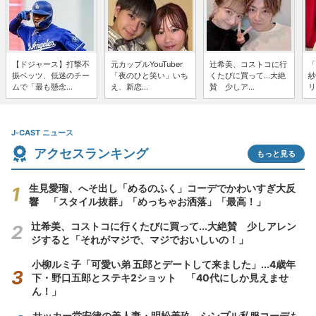
【ドジャース】打撃不
元カップルYouTuber
辻希美、コストコに行
「
振ベッツ、低迷のチー
「夜のひと笑い」いち
くたびに買って...大絶
紗
ムで「最も懸念...
え、新恋...
賛 少しア...
リ
J-CAST ニュース
アクセスランキング
もっと見る
生見愛瑠、へそ出し「めるのふく」コーデでかわいすぎ大反
響 「スタイル抜群」「めっちゃお洒落」「最高！」
辻希美、コストコに行くたびに買って...大絶賛 少しアレン
ジすると「それがマジで、マジでおいしいの！」
小柳ルミ子「可愛い弟 五郎とデートして来ました」...4歳年
下・野口五郎とステキ2ショット 「40代にしか見えませ
ん！」
サッカー堂安律の美人妻・明松美玖、シンプル私服コーデも