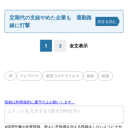
定期代の支給やめた企業も 通勤路
続きを読む
線に打撃
1
2
全文表示
JR
テレワーク
新型コロナウイルス
私鉄
鉄道