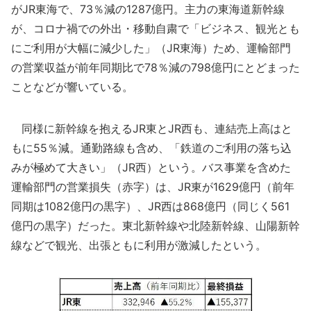
がJR東海で、73％減の1287億円。主力の東海道新幹線
が、コロナ禍での外出・移動自粛で「ビジネス、観光とも
にご利用が大幅に減少した」（JR東海）ため、運輸部門
の営業収益が前年同期比で78％減の798億円にとどまった
ことなどが響いている。
同様に新幹線を抱えるJR東とJR西も、連結売上高はと
もに55％減。通勤路線も含め、「鉄道のご利用の落ち込
みが極めて大きい」（JR西）という。バス事業を含めた
運輸部門の営業損失（赤字）は、JR東が1629億円（前年
同期は1082億円の黒字）、JR西は868億円（同じく561
億円の黒字）だった。東北新幹線や北陸新幹線、山陽新幹
線などで観光、出張ともに利用が激減したという。