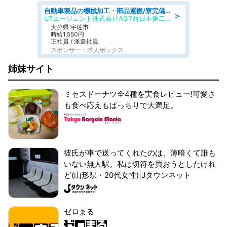
自動車製品の機械加工・部品運搬/寮完備/日払い/工場・製造
＞
UTエージェント株式会社AGT西日本第二CU
大分県 宇佐市
時給1,550円
正社員 / 派遣社員
スポンサー：求人ボックス
姉妹サイト
ミセスドーナツ全4種を実食レビュー!可愛さ
も食べ応えもばっちりで大満足。
彼氏が車で送ってくれたのは、薄暗くて誰も
いない無人駅。私は切符を買おうとしたけれ
ど(山形県・20代女性)|Jタウンネット
ゼロまる