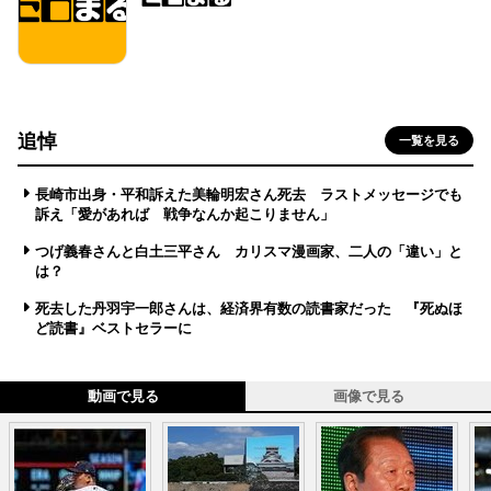
追悼
一覧を見る
長崎市出身・平和訴えた美輪明宏さん死去 ラストメッセージでも
訴え「愛があれば 戦争なんか起こりません」
つげ義春さんと白土三平さん カリスマ漫画家、二人の「違い」と
は？
死去した丹羽宇一郎さんは、経済界有数の読書家だった 『死ぬほ
ど読書』ベストセラーに
動画で見る
画像で見る