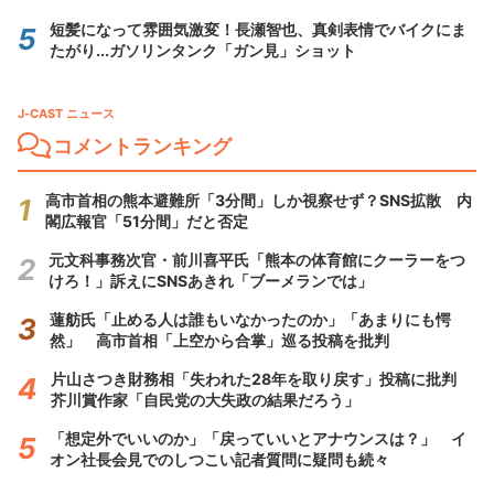
短髪になって雰囲気激変！長瀬智也、真剣表情でバイクにま
たがり...ガソリンタンク「ガン見」ショット
J-CAST ニュース
コメントランキング
高市首相の熊本避難所「3分間」しか視察せず？SNS拡散 内
閣広報官「51分間」だと否定
元文科事務次官・前川喜平氏「熊本の体育館にクーラーをつ
けろ！」訴えにSNSあきれ「ブーメランでは」
蓮舫氏「止める人は誰もいなかったのか」「あまりにも愕
然」 高市首相「上空から合掌」巡る投稿を批判
片山さつき財務相「失われた28年を取り戻す」投稿に批判
芥川賞作家「自民党の大失政の結果だろう」
「想定外でいいのか」「戻っていいとアナウンスは？」 イ
オン社長会見でのしつこい記者質問に疑問も続々