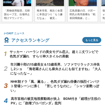
「異物使用疑惑」元韓
熊本市長、相次ぐ余震
広島原爆の日、小沢一
張
国セーブ王、出場停止
に本音ぽつり「もう嫌
郎氏が高市政権を「戦
ォ
明けマウンドで...
だなぁ」 被災...
前回帰路線」と...
気
J-CAST ニュース
アクセスランキング
もっと見る
サッカー・ハーランドの美女モデル恋人、超ミニ丈ワンピで
色気ダダ漏れ すらり神スタイルの美貌
市川團十郎の15歳長女＆13歳長男、ソファでリラックス仲良
し2ショ 「海老蔵さんにも麻央さんにも似てますね」「大人
になったな～」
NHK朝ドラ「風、薫る」、色気ダダ漏れ俳優の強烈インパク
ト登場シーンに沸く 「苦しそうなのに」「シャツ姿艶っぽ
い」
高市首相の被災地視察動画が炎上 BGM付き「総理が主役の
PV」に「政権プロパガンダ」批判