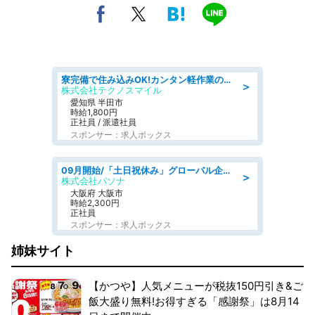
寮完備で住み込みOK!カンタン軽作業のお仕事 denso aichi
＞
株式会社テクノスマイル
愛知県 半田市
時給1,800円
正社員 / 派遣社員
スポンサー：求人ボックス
09月開始/「土日祝休み」グローバル企業での産業保健のお仕事/保健師/高時給/残業なし/服装自由
＞
株式会社パソナ
大阪府 大阪市
時給2,300円
正社員
スポンサー：求人ボックス
姉妹サイト
【かつや】人気メニューが税抜150円引き&ご
飯大盛り無料!お得すぎる「感謝祭」は8月14