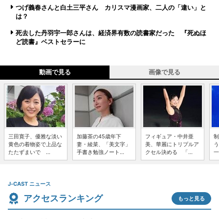
つげ義春さんと白土三平さん カリスマ漫画家、二人の「違い」と
は？
死去した丹羽宇一郎さんは、経済界有数の読書家だった 『死ぬほ
ど読書』ベストセラーに
動画で見る
画像で見る
三田寛子、優雅な淡い
加藤茶の45歳年下
フィギュア・中井亜
制
黄色の着物姿で上品な
妻・綾菜、「美文字」
美、華麗にトリプルア
う
たたずまいで ...
手書き勉強ノート...
クセル決める 「...
一
J-CAST ニュース
アクセスランキング
もっと見る