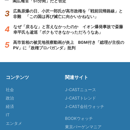
閣広報官「51分間」だと否定
広島原爆の日、小沢一郎氏が高市政権を「戦前回帰路線」と
非難 「この国は再び滅亡に向かいかねない」
なぜ「戻るな」と言えなかったのか イオン爆発事故で斎藤
幸平氏も逡巡「ボクもできなかっただろうなあ」
高市首相の被災地視察動画が炎上 BGM付き「総理が主役の
PV」に「政権プロパガンダ」批判
コンテンツ
関連サイト
社会
J-CASTニュース
政治
J-CASTトレンド
経済
J-CAST会社ウォッチ
IT
BOOKウォッチ
エンタメ
東京バーゲンマニア