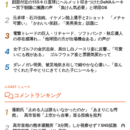
顔面付近の155キロ直球にヘルメット叩きつけたDeNAルーキ
ー宮下朝陽に擁護の声 「負けん気必要」と球団OB
元卓球・石川佳純、イケメン陸上選手と2ショット 「メチャ
可愛い」「かわいい笑顔」「美男美女」話題に
電撃トレードの巨人・リチャード、ソフトバンク・秋広優人
の存在感薄れ...「他球団の方が出場機会ある」の声が
女子ゴルフの金沢志奈、肩出し白ノースリ姿に反響...「可愛
いにも程がある」 ゴルフウェア姿と雰囲気変わって
ダレノガレ明美、被災地炊き出しで細やかな心遣い...「並ん
でくれた子やとりにきてくれた子にシールを」
J-CAST ニュース
コメントランキング
蓮舫氏「止める人は誰もいなかったのか」「あまりにも愕
然」 高市首相「上空から合掌」巡る投稿を批判
高市首相の熊本避難所「3分間」しか視察せず？SNS拡散 内