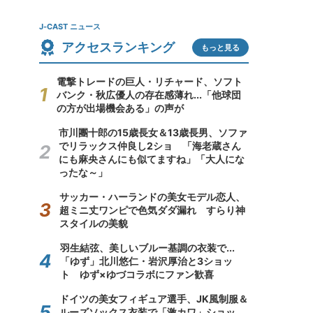
J-CAST ニュース
アクセスランキング
もっと見る
電撃トレードの巨人・リチャード、ソフト
バンク・秋広優人の存在感薄れ...「他球団
の方が出場機会ある」の声が
市川團十郎の15歳長女＆13歳長男、ソファ
でリラックス仲良し2ショ 「海老蔵さん
にも麻央さんにも似てますね」「大人にな
ったな～」
サッカー・ハーランドの美女モデル恋人、
超ミニ丈ワンピで色気ダダ漏れ すらり神
スタイルの美貌
羽生結弦、美しいブルー基調の衣装で...
「ゆず」北川悠仁・岩沢厚治と3ショッ
ト ゆず×ゆづコラボにファン歓喜
ドイツの美女フィギュア選手、JK風制服＆
ルーズソックス衣装で「激カワ」ショッ