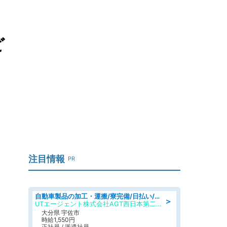
ど
注目情報
PR
自動車製品の加工・運搬/寮完備/日払い/工場・製造
＞
UTエージェント株式会社AGT西日本第二CU
大分県 宇佐市
時給1,550円
正社員 / 派遣社員