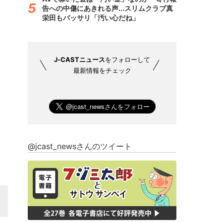
告への中傷にあきれる声...スリムクラブ真
栄田もバッサリ「汚い心だね」
J-CASTニュース
をフォローして
最新情報をチェック
@jcast_newsさんのツイート