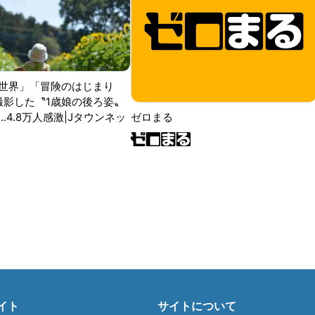
世界」「冒険のはじまり
が撮影した〝1歳娘の後ろ姿〟
ゼロまる
..4.8万人感激|Jタウンネッ
イト
サイトについて