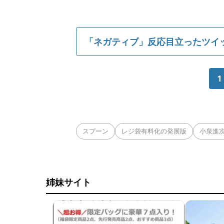
「ネガティブ」反応目立ったツイ
1
スプーン
レジ袋有料化の発展版
小泉進
姉妹サイト