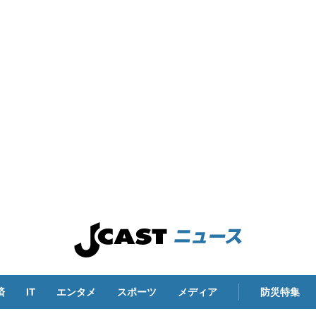
済
IT
エンタメ
スポーツ
メディア
防災特集