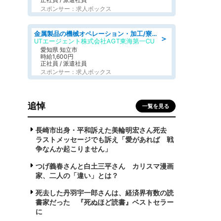
スポンサー：求人ボックス
金属製品の機械オペレーション・加工/寮完備/日払い/工場・製造
＞
UTエージェント株式会社AGT東海第一CU
愛知県 知立市
時給1,600円
正社員 / 派遣社員
スポンサー：求人ボックス
追悼
一覧を見る
長崎市出身・平和訴えた美輪明宏さん死去
ラストメッセージでも訴え「愛があれば 戦
争なんか起こりません」
つげ義春さんと白土三平さん カリスマ漫画
家、二人の「違い」とは？
死去した丹羽宇一郎さんは、経済界有数の読
書家だった 『死ぬほど読書』ベストセラー
に