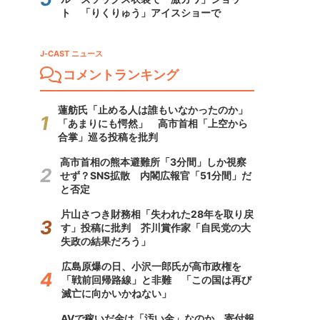
ト 「りくりゅう」アイスショーで
J-CAST ニュース
コメントランキング
蓮舫氏「止める人は誰もいなかったのか」
「あまりにも愕然」 高市首相「上空から
合掌」巡る投稿を批判
高市首相の熊本避難所「3分間」しか視察
せず？SNS拡散 内閣広報官「51分間」だ
と否定
片山さつき財務相「失われた28年を取り戻
す」投稿に批判 芥川賞作家「自民党の大
失政の結果だろう」
広島原爆の日、小沢一郎氏が高市政権を
「戦前回帰路線」と非難 「この国は再び
滅亡に向かいかねない」
AVで稼いだ金は「汚い金」なのか 寄付報