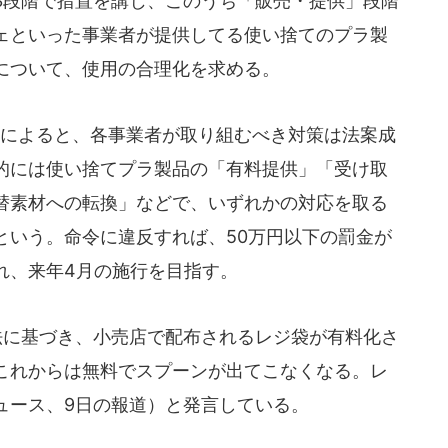
3段階で措置を講じ、このうち「販売・提供」段階
ェといった事業者が提供してる使い捨てのプラ製
について、使用の合理化を求める。
によると、各事業者が取り組むべき対策は法案成
的には使い捨てプラ製品の「有料提供」「受け取
替素材への転換」などで、いずれかの対応を取る
という。命令に違反すれば、50万円以下の罰金が
れ、来年4月の施行を目指す。
法に基づき、小売店で配布されるレジ袋が有料化さ
これからは無料でスプーンが出てこなくなる。レ
ュース、9日の報道）と発言している。