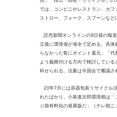
供」「排出・回収・リサイクル」の
では、コンビニやレストラン、カフ
ストロー、フォーク、スプーンなど
読売新聞オンラインの9日昼の報道
立後に環境省が省令で定める。具体
らなかった客にポイント還元」「代
よう義務付ける方向で検討している
科せられる。法案は今国会で審議さ
20年7月には容器包装リサイクル
れたばかり。小泉進次郎環境相は「
ジ袋有料化の発展版だ」（テレ朝ニ